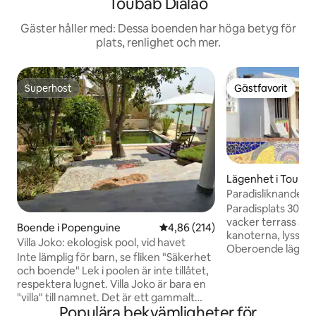
Toubab Dialao
Gäster håller med: Dessa boenden har höga betyg för
plats, renlighet och mer.
Superhost
Gästfavorit
Superhost
Gästfavorit
Lägenhet i Toubab
Paradisliknande l
l'eau" – luftkondit
Paradisplats 30 km
vacker terrass at
Boende i Popenguine
4,86 av 5 i genomsnittligt bety
4,86 (214)
kanoterna, lyssna
Villa Joko: ekologisk pool, vid havet
Oberoende lägenhe
Inte lämplig för barn, se fliken "Säkerhet
med utsikt över ha
och boende" Lek i poolen är inte tillåtet,
Mosaik och skalinr
respektera lugnet. Villa Joko är bara en
sandstrand, direkt t
"villa" till namnet. Det är ett gammalt
vardagsrum med mat
Populära bekvämligheter för
skjul från 60-talet, förvärvat 2008,
LUFTKONDITIONERA