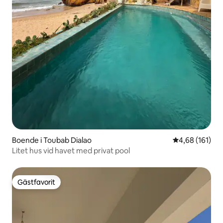
Boende i Toubab Dialao
4,68 av 5 i ge
4,68 (161)
Litet hus vid havet med privat pool
Gästfavorit
Gästfavorit