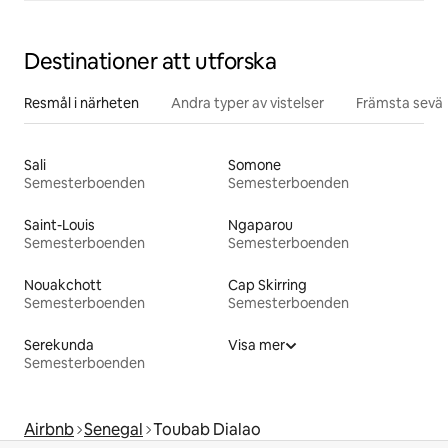
Destinationer att utforska
Resmål i närheten
Andra typer av vistelser
Främsta sevär
Sali
Somone
Semesterboenden
Semesterboenden
Saint-Louis
Ngaparou
Semesterboenden
Semesterboenden
Nouakchott
Cap Skirring
Semesterboenden
Semesterboenden
Serekunda
Visa mer
Semesterboenden
Airbnb
Senegal
Toubab Dialao