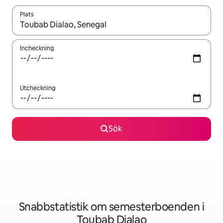
Plats
När resultaten är tillgängliga kan du navigera med upp- och ned
Incheckning
Utcheckning
Sök
Snabbstatistik om semesterboenden i
Toubab Dialao