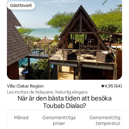
Gästfavorit
Gästfavorit
Villa i Dakar Region
4,95 av 5 i g
4,95 (64)
Les Huttes de Ndayane. Naturlig elegans
När är den bästa tiden att besöka
Toubab Dialao?
Månad
Genomsnittliga
Genomsnittlig
priser
temperatur