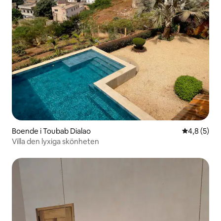
Boende i Toubab Dialao
4,8 av 5 i 
4,8 (5)
Villa den lyxiga skönheten