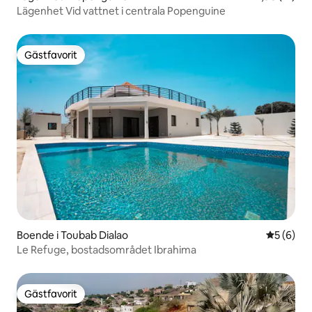
Lägenhet Vid vattnet i centrala Popenguine
Gästfavorit
Gästfavorit
Boende i Toubab Dialao
5 av 5 i 
5 (6)
Le Refuge, bostadsområdet Ibrahima
Gästfavorit
Gästfavorit