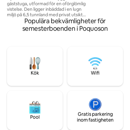
gäststuga, utformad för en oförglömlig
ombord på denna o
vistelse. Den ligger inbäddad i en lugn
romantiska segelbåt. Bekvämt
miljö på 6,5 tunnland med privat utsikt
Norfolk & Virginia 
Populära bekvämligheter för
över bäcken och är bara några minuter
utmärkt!
från shopping, bryggerier och
semesterboenden i Poquoson
restauranger. Vakna upp till ett hisnande
landskap, varva ner i en fridfull miljö och
njut av moderna bekvämligheter. Koppla
av vid eldstaden eller njut av
bubbelpoolen. Perfekt för en romantisk
tillflykt eller en rolig familjesemester i
den historiska triangeln. Oöverträffad
komfort, charm och avkoppling – din
Kök
Wifi
perfekta tillflykt väntar!
Gratis parkering
Pool
inom fastigheten