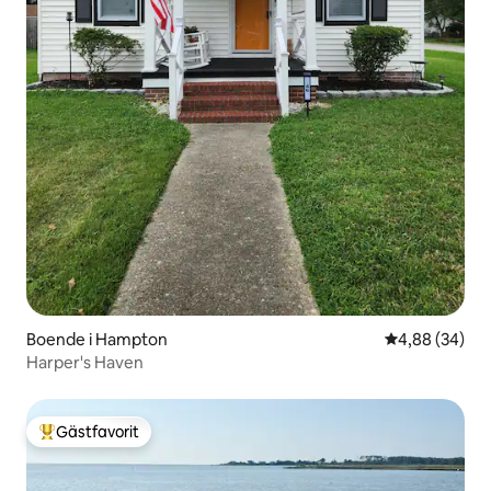
Boende i Hampton
4,88 av 5 i g
4,88 (34)
Harper's Haven
Gästfavorit
Populär gästfavorit