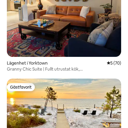
Lägenhet i Yorktown
5 av 5 i g
5 (70)
Granny Chic Suite | Fullt utrustat kök,
tvättmaskin/torktumlare, dubbelsäng (King)
Gästfavorit
Gästfavorit