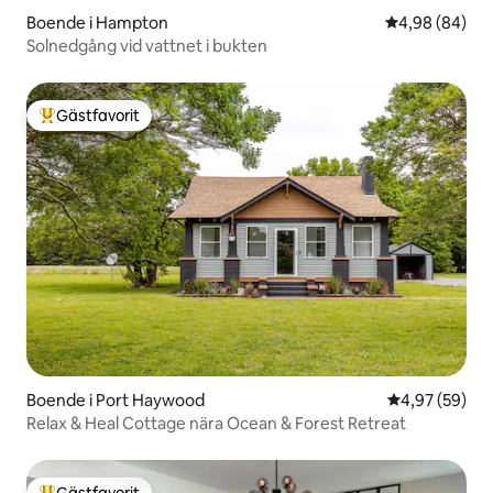
Boende i Hampton
4,98 av 5 i g
4,98 (84)
Solnedgång vid vattnet i bukten
Gästfavorit
Populär gästfavorit
Boende i Port Haywood
4,97 av 5 i g
4,97 (59)
Relax & Heal Cottage nära Ocean & Forest Retreat
Gästfavorit