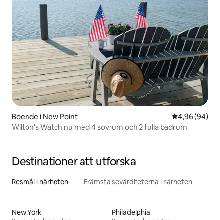
Boende i New Point
4,96 av 5 i g
4,96 (94)
Wilton's Watch nu med 4 sovrum och 2 fulla badrum
Destinationer att utforska
Resmål i närheten
Främsta sevärdheterna i närheten
New York
Philadelphia