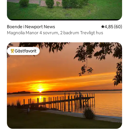
Boende i Newport News
4,85 av 5 i g
4,85 (60)
Magnolia Manor 4 sovrum, 2 badrum Trevligt hus
Gästfavorit
Populär gästfavorit