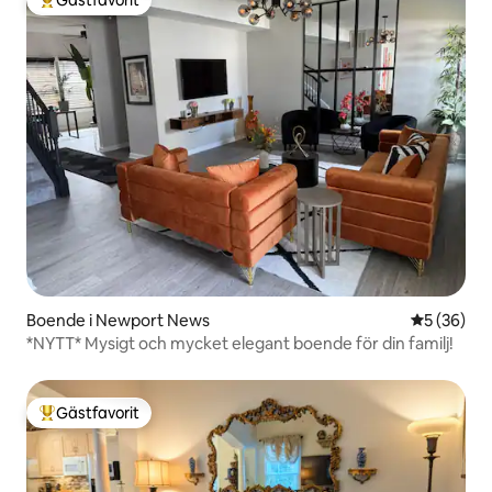
Populär gästfavorit
Boende i Newport News
5 av 5 i g
5 (36)
*NYTT* Mysigt och mycket elegant boende för din familj!
Gästfavorit
Populär gästfavorit