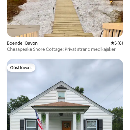
Boende i Bavon
5 av 5 i 
5 (6)
Chesapeake Shore Cottage: Privat strand med kajaker
Gästfavorit
Gästfavorit