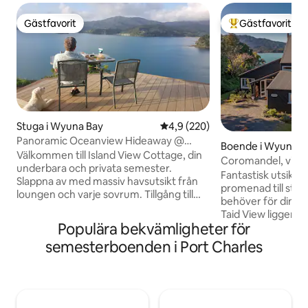
Gästfavorit
Gästfavorit
Gästfavorit
Populär gästfavor
Stuga i Wyuna Bay
4,9 av 5 i genomsnittligt bety
4,9 (220)
Panoramic Oceanview Hideaway @
Boende i Wyuna B
Island View Cottage
Välkommen till Island View Cottage, din
Coromandel, vid s
underbara och privata semester.
Fantastisk utsikt, f
Slappna av med massiv havsutsikt från
promenad till stra
loungen och varje sovrum. Tillgång till
behöver för din bä
det enorma däcket från varje rum, med
Taid View ligger 
skugga och solsken när som helst på
Populära bekvämligheter för
med vattenutsikt 
dagen. Gör dig hemmastadd på 1,5
från Coromandel s
semesterboenden i Port Charles
hektar, med fullt utrustat kök,
hälsosam promenad
tvättmaskin, torktumlare, uteservering
eller 5 minuters bilresa. Fullt
och grill, walk-in garderob, skrivbord och
kök, grill, kajaker,
gott om parkering. Njut av Netflix och
musiksystem för at
obegränsat supersnabbt Starlink
minnesvärd. Det finns en barnsäng