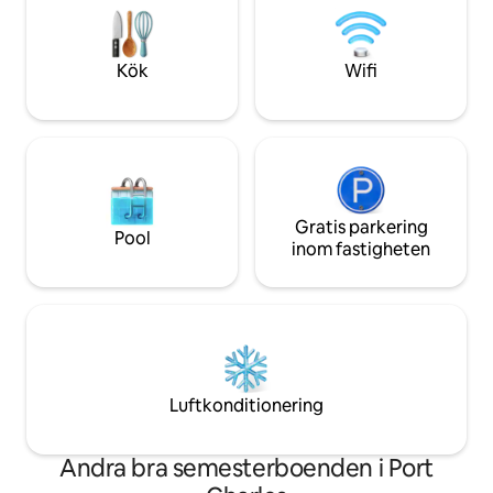
satellitbredband. Ta med din lurviga
tillgänglig för 60 d
bästa vän, för att göra din semester
spädbarn debiteras 
komplett.
gästpris om en sän
Kök
Wifi
Gratis parkering
Pool
inom fastigheten
Luftkonditionering
Andra bra semesterboenden i Port