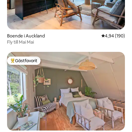
Boende i Auckland
4,94 av 5 i ge
4,94 (190)
Fly till Mai Mai
Gästfavorit
Populär gästfavorit