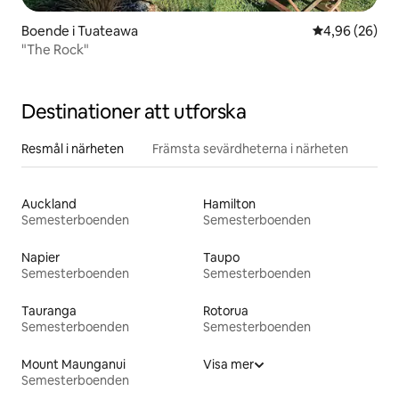
Boende i Tuateawa
4,96 av 5 i g
4,96 (26)
"The Rock"
Destinationer att utforska
Resmål i närheten
Främsta sevärdheterna i närheten
Auckland
Hamilton
Semesterboenden
Semesterboenden
Napier
Taupo
Semesterboenden
Semesterboenden
Tauranga
Rotorua
Semesterboenden
Semesterboenden
Mount Maunganui
Visa mer
Semesterboenden