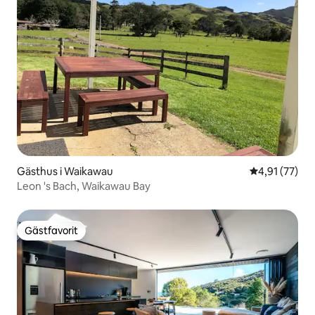
Gästhus i Waikawau
4,91 av 5 i g
4,91 (77)
Leon 's Bach, Waikawau Bay
Gästfavorit
Gästfavorit