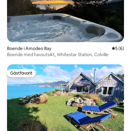
Boende i Amodeo Bay
5 av 5 i 
5 (6)
Boende med havsutsikt, Whitestar Station, Colville
Gästfavorit
Gästfavorit