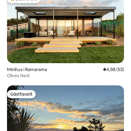
Populär gästfavorit
Minihus i Ramarama
4,98 av 5 i g
4,98 (53)
Olives Nest
Gästfavorit
Gästfavorit