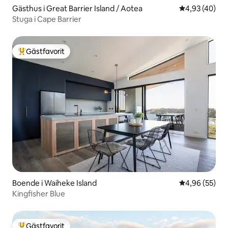
Gästhus i Great Barrier Island / Aotea
4,93 av 5 i g
4,93 (40)
Stuga i Cape Barrier
Gästfavorit
Populär gästfavorit
Boende i Waiheke Island
4,96 av 5 i g
4,96 (55)
Kingfisher Blue
Gästfavorit