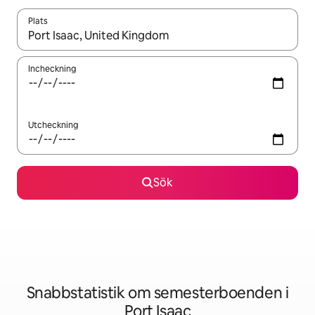
Plats
När resultaten är tillgängliga kan du navigera med upp- och ned
Incheckning
Utcheckning
Sök
Snabbstatistik om semesterboenden i
Port Isaac