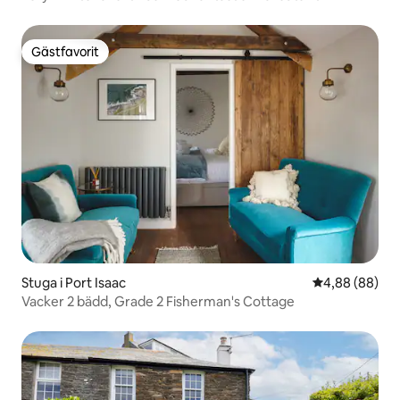
Gästfavorit
Gästfavorit
Stuga i Port Isaac
4,88 av 5 i g
4,88 (88)
Vacker 2 bädd, Grade 2 Fisherman's Cottage