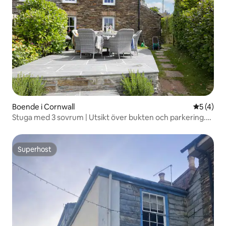
Boende i Cornwall
5 av 5 i 
5 (4)
Stuga med 3 sovrum | Utsikt över bukten och parkering.
Port Isaac
Superhost
Superhost