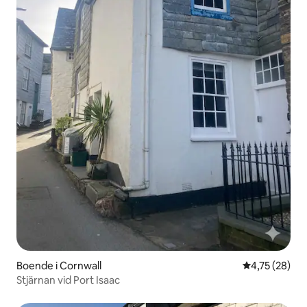
Boende i Cornwall
4,75 av 5 i g
4,75 (28)
Stjärnan vid Port Isaac