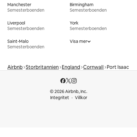
Manchester
Birmingham
Semesterboenden
Semesterboenden
Liverpool
York
Semesterboenden
Semesterboenden
Saint-Malo
Visa mer
Semesterboenden
Airbnb
Storbritannien
England
Cornwall
Port Isaac
© 2026 Airbnb, Inc.
Integritet
Villkor