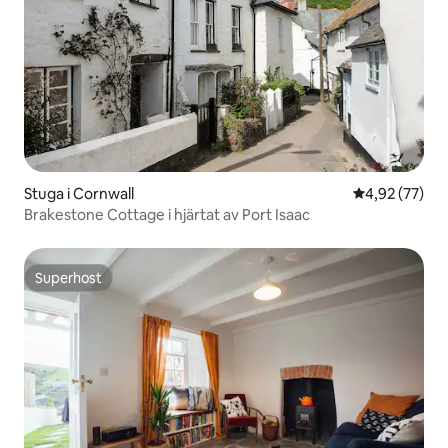
Stuga i Cornwall
4,92 av 5 i g
4,92 (77)
Brakestone Cottage i hjärtat av Port Isaac
Superhost
Superhost