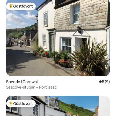
Gästfavorit
Populär gästfavorit
Boende i Cornwall
5 av 5 i 
5 (9)
Seacove-stugan – Port Isaac
Gästfavorit
Populär gästfavorit