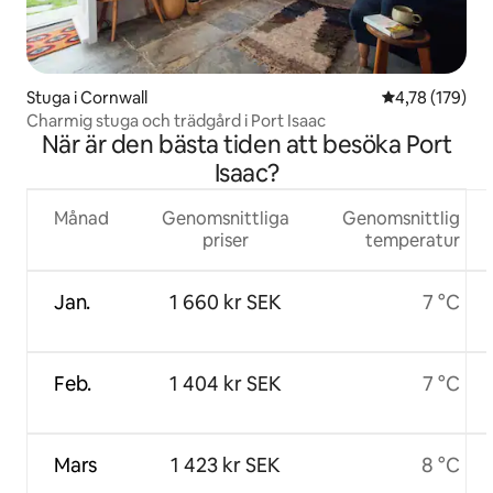
Stuga i Cornwall
4,78 av 5 i ge
4,78 (179)
Charmig stuga och trädgård i Port Isaac
När är den bästa tiden att besöka Port
Isaac?
Månad
Genomsnittliga
Genomsnittlig
priser
temperatur
Jan.
1 660 kr SEK
7 °C
Feb.
1 404 kr SEK
7 °C
Mars
1 423 kr SEK
8 °C