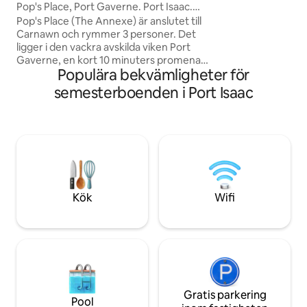
välkomna, använd 
c
Pop's Place, Port Gaverne. Port Isaac.
tillhandahålls för 
Havsutsikt
Pop's Place (The Annexe) är anslutet till
Carnawn och rymmer 3 personer. Det
ligger i den vackra avskilda viken Port
Gaverne, en kort 10 minuters promenad
Populära bekvämligheter för
uppför den branta kullen till den
pittoreska hamnen Port Isaac – hem till
semesterboenden i Port Isaac
fiktiva Doc Martin och Fisherman's
Friends. Pop's Place är en fristående
annexbyggnad med egen uteplats och
parkering. Några meter bort ligger Port
Gaverne-stranden som är idealisk för
bad, bodyboard, segling och
strandkamning. Maximalt 2 HUNDAR
mot en avgift på 5 GBP per dag per
Kök
Wifi
hund. Vänligen lägg till i bokningen
Gratis parkering
Pool