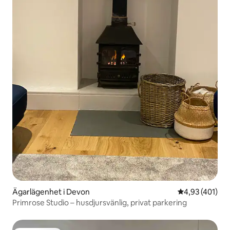
Ägarlägenhet i Devon
4,93 av 5 i ge
4,93 (401)
Primrose Studio – husdjursvänlig, privat parkering