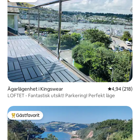
Gästfavorit
Ägarlägenhet i Kingswear
4,94 av 5 i ge
4,94 (218)
LOFTET - Fantastisk utsikt! Parkering! Perfekt läge
Gästfavorit
Populär gästfavorit