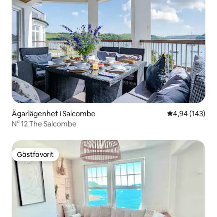
Ägarlägenhet i Salcombe
4,94 av 5 i ge
4,94 (143)
N° 12 The Salcombe
Gästfavorit
Gästfavorit