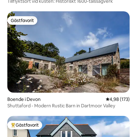
Tillflyktsort vid kusten: Historiskt 1600-talssågverk
Gästfavorit
Gästfavorit
Boende i Devon
4,98 av 5 i ge
4,98 (173)
Shuttaford - Modern Rustic Barn in Dartmoor Valley
Gästfavorit
Populär gästfavorit