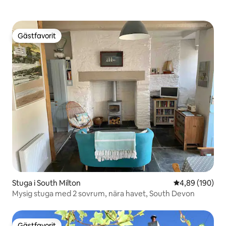
Gästfavorit
Gästfavorit
Stuga i South Milton
4,89 av 5 i ge
4,89 (190)
Mysig stuga med 2 sovrum, nära havet, South Devon
Gästfavorit