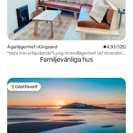
Ägarlägenhet i Kingsand
4,93 av 5 i ge
4,93 (125)
*sista min erbjudande*Lyxig strandlägenhet vid stranden;
Familjevänliga hus
havsutsikt
Gästfavorit
Populär gästfavorit