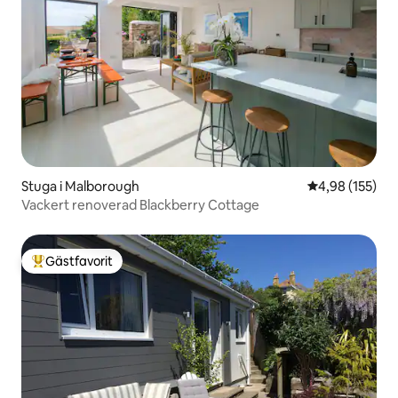
Stuga i Malborough
4,98 av 5 i ge
4,98 (155)
Vackert renoverad Blackberry Cottage
Gästfavorit
Populär gästfavorit