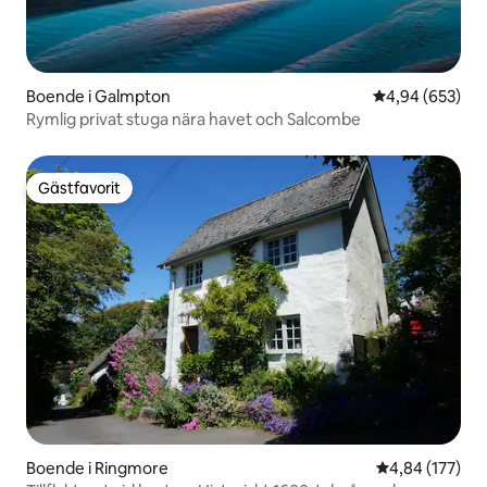
Boende i Galmpton
4,94 av 5 i ge
4,94 (653)
Rymlig privat stuga nära havet och Salcombe
Gästfavorit
Gästfavorit
Boende i Ringmore
4,84 av 5 i ge
4,84 (177)