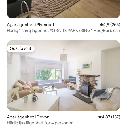
Ägarlägenhet i Plymouth
4,9 av 5 i ge
4,9 (265)
Härlig 1 säng lägenhet *GRATIS PARKERING* Hoe/Barbican
Gästfavorit
Gästfavorit
Ägarlägenhet i Devon
4,87 av 5 i ge
4,87 (157)
Härlig ljus lägenhet för 4 personer