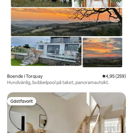
Boende i Torquay
4,95 av 5 i ge
4,95 (259)
Hundvänlig, bubbelpool på taket, panoramautsikt.
Gästfavorit
Gästfavorit