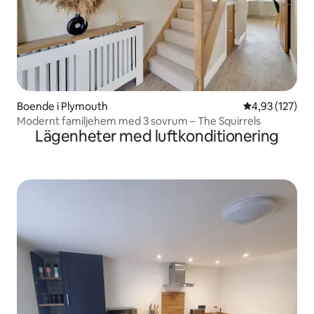
Boende i Plymouth
4,93 av 5 i ge
4,93 (127)
Modernt familjehem med 3 sovrum – The Squirrels
Lägenheter med luftkonditionering