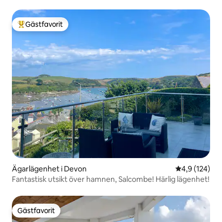
Gästfavorit
Populär gästfavorit
Ägarlägenhet i Devon
4,9 av 5 i ge
4,9 (124)
Fantastisk utsikt över hamnen, Salcombe! Härlig lägenhet!
Gästfavorit
Gästfavorit