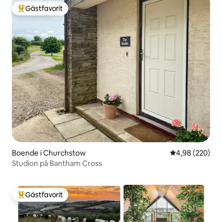
Gästfavorit
Populär gästfavorit
Boende i Churchstow
4,98 av 5 i ge
4,98 (220)
Studion på Bantham Cross
Gästfavorit
Populär gästfavorit