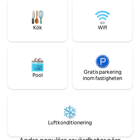
flykten för fullständig avskildhet
det är äventyr elle
samtidigt som du ligger några minuter
efter kommer du a
från de vackra stränderna i South Hams
utmärkta läge.
och de härliga städerna vid vattnet,
Kingsbridge och Salcombe
Kök
Wifi
Gratis parkering
Pool
inom fastigheten
Luftkonditionering