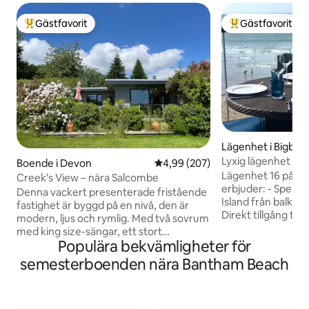
Gästfavorit
Gästfavorit
Populär gästfavorit
Populär gästfavor
Lägenhet i Bigbur
Lyxig lägenhet vi
Boende i Devon
4,99 av 5 i genomsnittligt bety
4,99 (207)
fantastisk utsikt
Lägenhet 16 på Bu
Creek's View – nära Salcombe
erbjuder: - Spektakulär utsikt över Burgh
Denna vackert presenterade fristående
Island från balkon
fastighet är byggd på en nivå, den är
Direkt tillgång til
modern, ljus och rymlig. Med två sovrum
Sjötraktorturer til
med king size-sängar, ett stort
- Vattensporter: s
Populära bekvämligheter för
vardagsrum, ett välutrustat kök och ett
boarding, kajakpa
rymligt duschrum har det egen ingång,
semesterboenden nära Bantham Beach
på sydvästkustväg
uppfart, inhägnad sydvänd altan och en
restauranger och e
liten trädgård vid sidan av fastigheten
för hemlagad mat 
med utsikt. Detta är den perfekta
sevärdheter (se guidebok