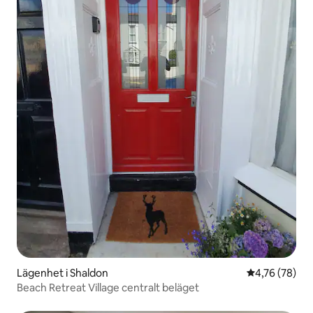
Lägenhet i Shaldon
4,76 av 5 i g
4,76 (78)
Beach Retreat Village centralt beläget