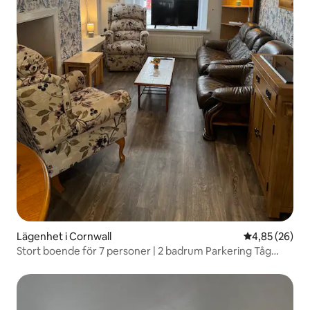
Lägenhet i Cornwall
4,85 av 5 i g
4,85 (26)
Stort boende för 7 personer | 2 badrum Parkering Tåg
Tamar Saltash