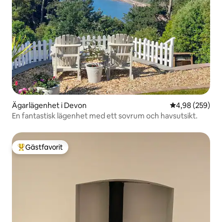
Ägarlägenhet i Devon
4,98 av 5 i ge
4,98 (259)
En fantastisk lägenhet med ett sovrum och havsutsikt.
Gästfavorit
Populär gästfavorit