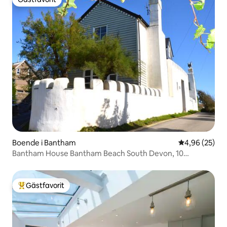
Gästfavorit
Boende i Bantham
4,96 av 5 i g
4,96 (25)
Bantham House Bantham Beach South Devon, 10
sovplatser
Gästfavorit
Populär gästfavorit