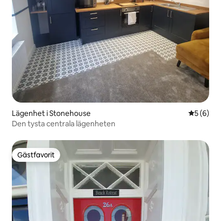
Lägenhet i Stonehouse
5 av 5 i 
5 (6)
Den tysta centrala lägenheten
Gästfavorit
Gästfavorit