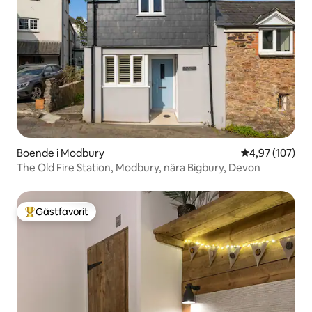
Boende i Modbury
4,97 av 5 i ge
4,97 (107)
The Old Fire Station, Modbury, nära Bigbury, Devon
Gästfavorit
Populär gästfavorit