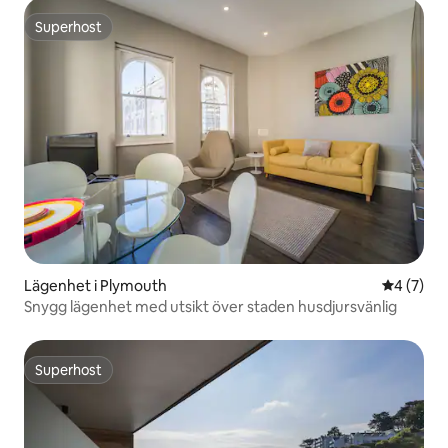
Superhost
Superhost
Lägenhet i Plymouth
4 av 5 i 
4 (7)
Snygg lägenhet med utsikt över staden husdjursvänlig
Superhost
Superhost