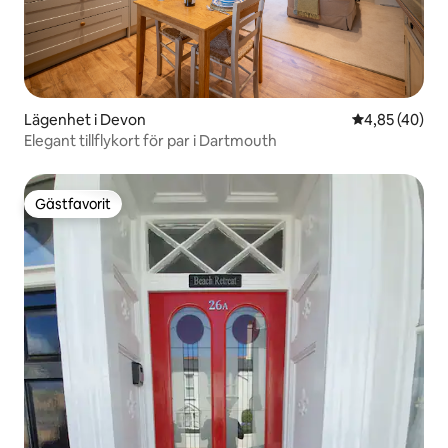
Lägenhet i Devon
4,85 av 5 i g
4,85 (40)
Elegant tillflykort för par i Dartmouth
Gästfavorit
Gästfavorit