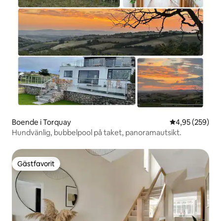
Boende i Torquay
4,95 av 5 i ge
4,95 (259)
Hundvänlig, bubbelpool på taket, panoramautsikt.
Gästfavorit
Gästfavorit