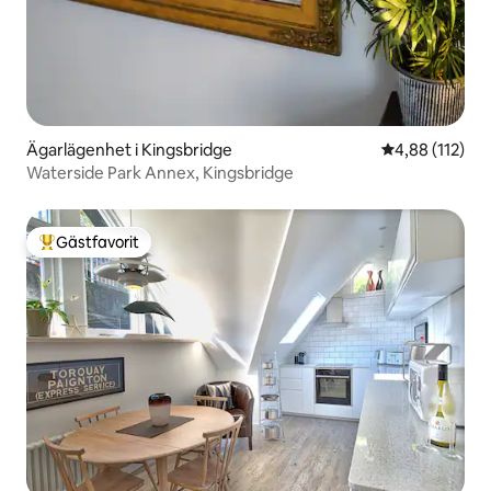
Ägarlägenhet i Kingsbridge
4,88 av 5 i ge
4,88 (112)
Waterside Park Annex, Kingsbridge
Gästfavorit
Populär gästfavorit