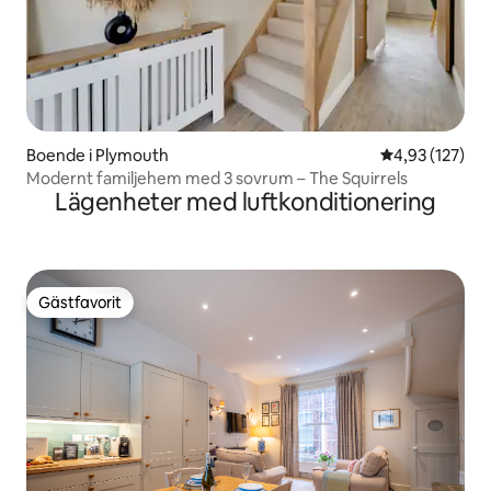
Boende i Plymouth
4,93 av 5 i ge
4,93 (127)
Modernt familjehem med 3 sovrum – The Squirrels
Lägenheter med luftkonditionering
Gästfavorit
Gästfavorit