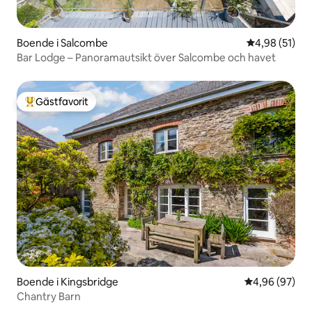
Boende i Salcombe
4,98 av 5 i g
4,98 (51)
Bar Lodge – Panoramautsikt över Salcombe och havet
Gästfavorit
Populär gästfavorit
Boende i Kingsbridge
4,96 av 5 i g
4,96 (97)
Chantry Barn