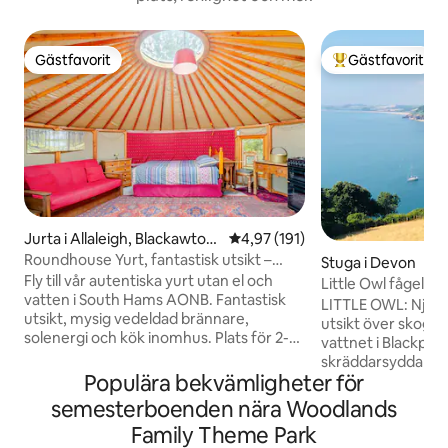
Gästfavorit
Gästfavorit
Gästfavorit
Populär gästfavor
Jurta i Allaleigh, Blackawton,
4,97 av 5 i genomsnittligt bet
4,97 (191)
Totnes
Roundhouse Yurt, fantastisk utsikt –
Stuga i Devon
Totnes/Dartmouth
Fly till vår autentiska yurt utan el och
Little Owl fågelhus
vatten i South Hams AONB. Fantastisk
och havsutsikt
LITTLE OWL: Njut
utsikt, mysig vedeldad brännare,
utsikt över skogen 
solenergi och kök inomhus. Plats för 2-4
vattnet i Blackpool
personer (dubbelsäng + bäddsoffa i
skräddarsydda off-
dubbelsängsstorlek). Sällsynt integritet
Populära bekvämligheter för
Birdhouse med ege
med bara 2 jurter på plats – inga
på ett privat däck).
semesterboenden nära Woodlands
folkmassor! Perfekt för par, familjer eller
härliga Captains 
Family Theme Park
soloresor. Nära fantastiska stränder och
Den blå flaggstra