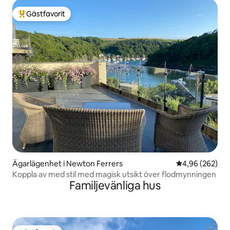
Gästfavorit
Populär gästfavorit
Ägarlägenhet i Newton Ferrers
4,96 av 5 i ge
4,96 (262)
Koppla av med stil med magisk utsikt över flodmynningen
Familjevänliga hus