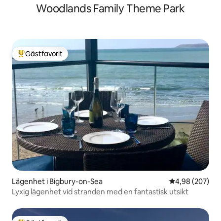
Woodlands Family Theme Park
Gästfavorit
Populär gästfavorit
Lägenhet i Bigbury-on-Sea
4,98 av 5 i ge
4,98 (207)
Lyxig lägenhet vid stranden med en fantastisk utsikt