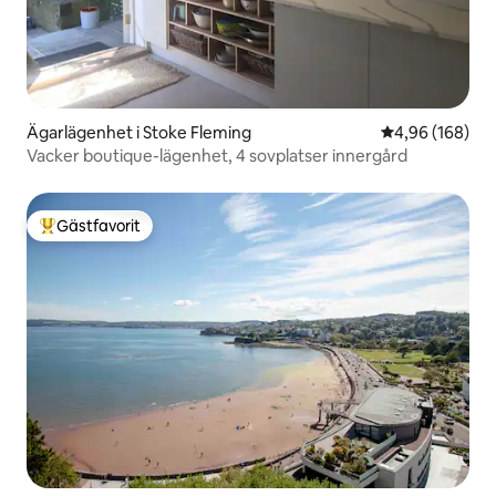
Ägarlägenhet i Stoke Fleming
4,96 av 5 i ge
4,96 (168)
Vacker boutique-lägenhet, 4 sovplatser innergård
Gästfavorit
Populär gästfavorit