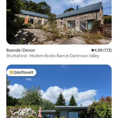
Boende i Devon
4,98 av 5 i ge
4,98 (173)
Shuttaford - Modern Rustic Barn in Dartmoor Valley
Gästfavorit
Populär gästfavorit