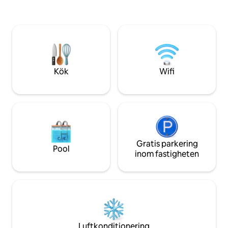
Woodlands Theme Park. Valfri
bara några minut
bubbelpool (95 GBP). Utforska Blackpool
pittoreska Stoke F
Sands, historiska Totnes/Dartmouth och
pub, bybutik, etc. 
Dartmoor National Park. Se även vår
Inget wifi men 4G *
annons "Hilltop Yurt". Inbäddat i naturen,
sök efter Honey B
magiskt, fullt utrustat.
Lookout — båda en
WILDCOMFORT*
Kök
Wifi
Gratis parkering
Pool
inom fastigheten
Luftkonditionering