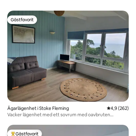
Gästfavorit
Gästfavorit
Ägarlägenhet i Stoke Fleming
4,9 av 5 i ge
4,9 (262)
Vacker lägenhet med ett sovrum med oavbruten
havsutsikt och parkering på plats
Gästfavorit