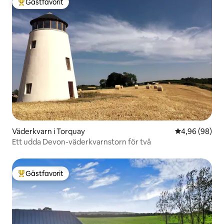
Gästfavorit
Populär gästfavorit
Väderkvarn i Torquay
4,96 av 5 i g
4,96 (98)
Ett udda Devon-väderkvarnstorn för två
Gästfavorit
Populär gästfavorit