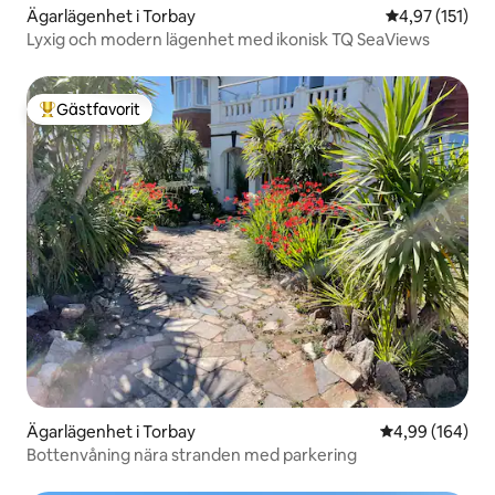
Ägarlägenhet i Torbay
4,97 av 5 i ge
4,97 (151)
Lyxig och modern lägenhet med ikonisk TQ SeaViews
Gästfavorit
Populär gästfavorit
Ägarlägenhet i Torbay
4,99 av 5 i ge
4,99 (164)
Bottenvåning nära stranden med parkering