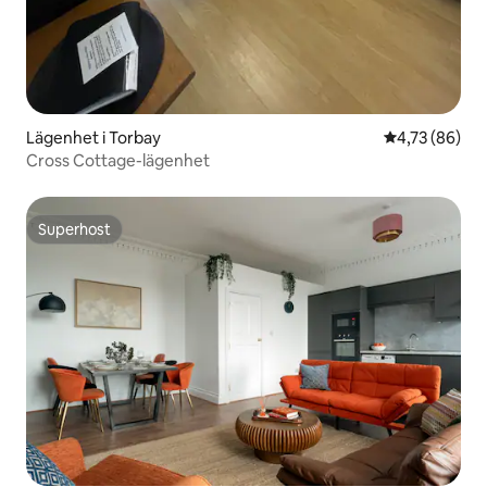
Lägenhet i Torbay
4,73 av 5 i g
4,73 (86)
Cross Cottage-lägenhet
Superhost
Superhost