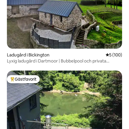
Ladugård i Bickington
5 av 5 i ge
5 (100)
Lyxig ladugård i Dartmoor | Bubbelpool och privata
trädgårdar
Gästfavorit
Populär gästfavorit