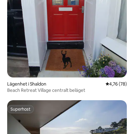
Lägenhet i Shaldon
4,76 av 5 i g
4,76 (78)
Beach Retreat Village centralt beläget
Superhost
Superhost