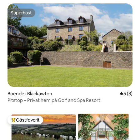
Superhost
Superhost
Boende i Blackawton
5 av 5 i 
5 (3)
Pitstop – Privat hem på Golf and Spa Resort
Gästfavorit
Populär gästfavorit