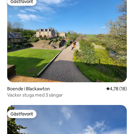
Gästfavorit
Gästfavorit
Boende i Blackawton
4,78 av 5 i g
4,78 (18)
Vacker stuga med 3 sängar
Gästfavorit
Gästfavorit