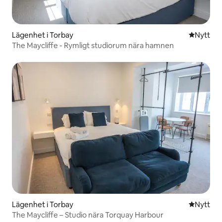
Lägenhet i Torbay
Nytt ställ
Nytt
The Maycliffe - Rymligt studiorum nära hamnen
Lägenhet i Torbay
Nytt ställ
Nytt
The Maycliffe – Studio nära Torquay Harbour