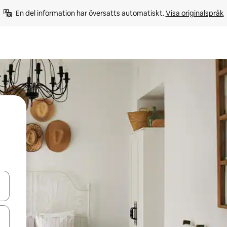
En del information har översatts automatiskt. 
Visa originalspråk
d upp- och nedåtpilarna eller utforska genom att trycka eller svepa.