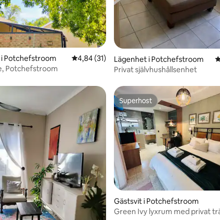
 i Potchefstroom
4,84 av 5 i genomsnittligt betyg, 31 omdöm
4,84 (31)
Lägenhet i Potchefstroom
4
de, Potchefstroom
Privat självhushållsenhet
Superhost
Superhost
tligt betyg, 11 omdömen
Gästsvit i Potchefstroom
Green Ivy lyxrum med privat t