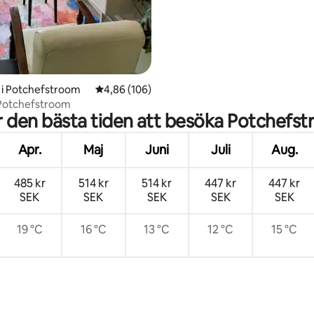
 i Potchefstroom
4,86 av 5 i genomsnittligt betyg, 106 omdöm
4,86 (106)
 Potchefstroom
r den bästa tiden att besöka Potchefs
Apr.
Maj
Juni
Juli
Aug.
485 kr
514 kr
514 kr
447 kr
447 kr
SEK
SEK
SEK
SEK
SEK
19 °C
16 °C
13 °C
12 °C
15 °C