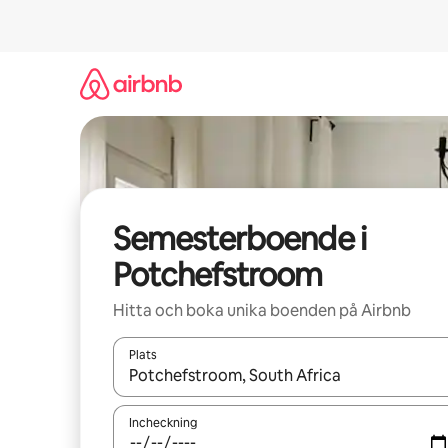
Hoppa
till
innehåll
Semesterboende i
Potchefstroom
Hitta och boka unika boenden på Airbnb
Plats
När resultaten är tillgängliga kan du navigera me
Incheckning