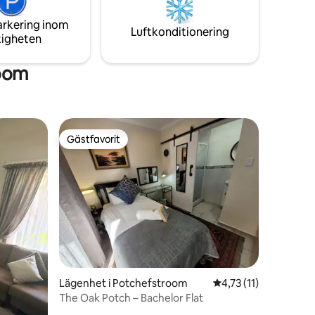
Bult-området.
arkering inom
Luftkonditionering
tigheten
room
Gästfavorit
Gästfavorit
Lägenhet i Potchefstroom
4,73 av 5 i genomsni
4,73 (11)
The Oak Potch – Bachelor Flat