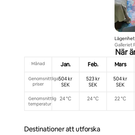
Lägenhet
Galleriet
När ä
Månad
Jan.
Feb.
Mars
504 kr
523 kr
504 kr
Genomsnittliga
priser
SEK
SEK
SEK
24 °C
24 °C
22 °C
Genomsnittlig
temperatur
Destinationer att utforska