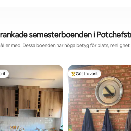
rankade semesterboenden i Potchefs
åller med: Dessa boenden har höga betyg för plats, renlighet
rit
Gästfavorit
rit
Populär gästfavorit