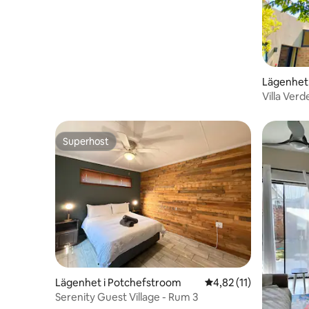
Lägenhet
Villa Ver
Superhost
Superhost
Lägenhet i Potchefstroom
4,82 av 5 i genomsnit
4,82 (11)
Serenity Guest Village - Rum 3