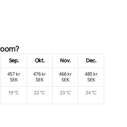
Home@Micasa Enhet 95.
en
troom?
Sep.
Okt.
Nov.
Dec.
457 kr
476 kr
466 kr
485 kr
SEK
SEK
SEK
SEK
19 °C
22 °C
23 °C
24 °C