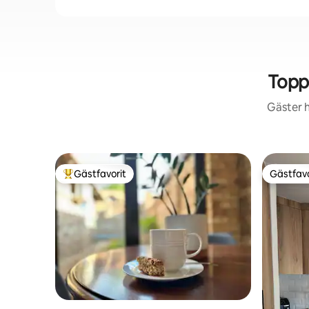
Topp
Gäster h
Gästfavorit
Gästfavo
Populär gästfavorit
Gästfavo