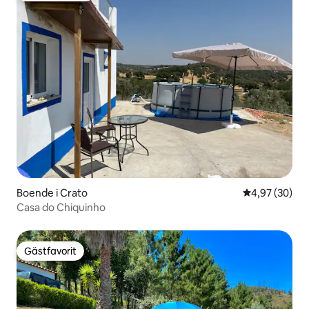
Boende i Crato
4,97 av 5 i g
4,97 (30)
Casa do Chiquinho
Gästfavorit
Gästfavorit