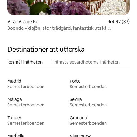
Villa i Vila de Rei
4,92 av 5 i g
4,92 (37)
Boende vid sjön, stor trädgård, fantastisk utsikt,
bubbelpool
Destinationer att utforska
Resmål i närheten
Främsta sevärdheterna i närheten
Madrid
Porto
Semesterboenden
Semesterboenden
Málaga
Sevilla
Semesterboenden
Semesterboenden
Tanger
Granada
Semesterboenden
Semesterboenden
Marbella
Visa mer