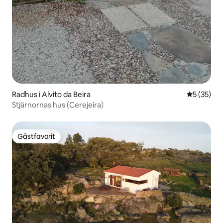
Radhus i Alvito da Beira
5 av 5 i g
5 (35)
Stjärnornas hus (Cerejeira)
Gästfavorit
Gästfavorit