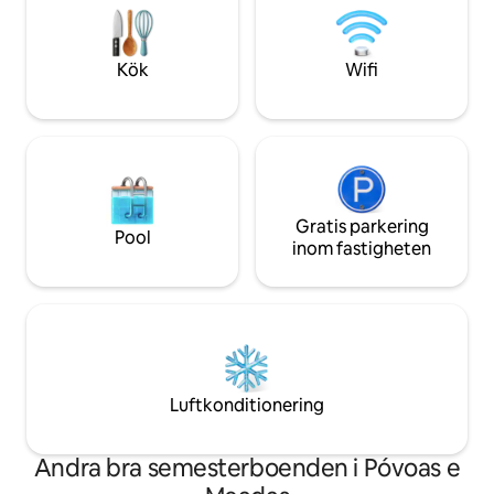
antikviteter. Huset ligger innanför
minuter från vackr
slottsmurarna. Ingen parkering tillåten i
det är djurvänligt.
slottet.
Kök
Wifi
Gratis parkering
Pool
inom fastigheten
Luftkonditionering
Andra bra semesterboenden i Póvoas e