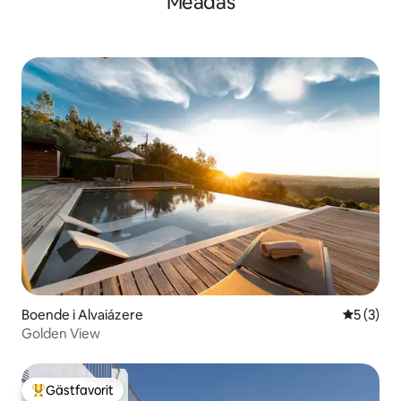
Meadas
Boende i Alvaiázere
5 av 5 i 
5 (3)
Golden View
Gästfavorit
Populär gästfavorit