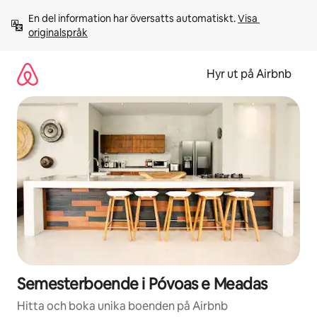
Hoppa
En del information har översatts automatiskt. 
Visa 
till
originalspråk
innehåll
Hyr ut på Airbnb
Semesterboende i Póvoas e Meadas
Hitta och boka unika boenden på Airbnb