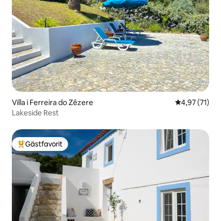
Villa i Ferreira do Zêzere
4,97 av 5 i g
4,97 (71)
Lakeside Rest
Gästfavorit
Populär gästfavorit