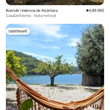
Boende i Valencia de Alcántara
4,89 av 5 i g
4,89 (89)
CasaDelViento - Naturretreat
Gästfavorit
Gästfavorit