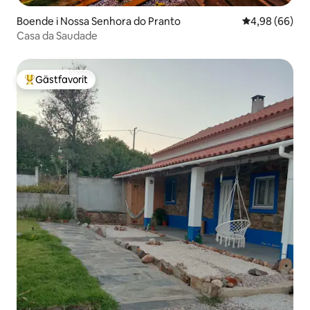
Boende i Nossa Senhora do Pranto
4,98 av 5 i g
4,98 (66)
Casa da Saudade
Gästfavorit
Populär gästfavorit