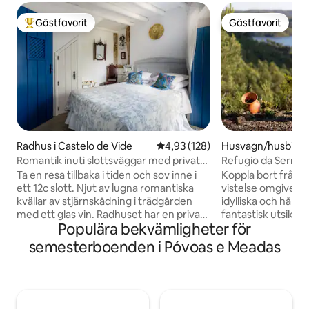
Gästfavorit
Gästfavorit
Populär gästfavorit
Gästfavorit
Radhus i Castelo de Vide
4,93 av 5 i genomsnittligt bet
4,93 (128)
Husvagn/husbil i U
reguesias de Serra
Romantik inuti slottsväggar med privat
Refugio da Serra:
ra
trädgård
utsikt över floden
Ta en resa tillbaka i tiden och sov inne i
Koppla bort från a
ett 12c slott. Njut av lugna romantiska
vistelse omgiven 
kvällar av stjärnskådning i trädgården
idylliska och hållb
med ett glas vin. Radhuset har en privat
fantastisk utsikt 
Populära bekvämligheter för
trädgård med träd. De tre våningarna
Refugio da Serra l
inkluderar ett fullt utrustat kök/matsal,
från Lissabon och 
semesterboenden i Póvoas e Meadas
vardagsrum, badrum och sovrum med
romantiska utflykt
en terrass, och ett vardagsrum med en
eller helt enkelt f
svepande utsikt över Spanien från
frisk luft och lyss
balkongen. Huset har ett modernt
15 minuter från c
kök/badrum (och möblerat med
Kristi kloster och 