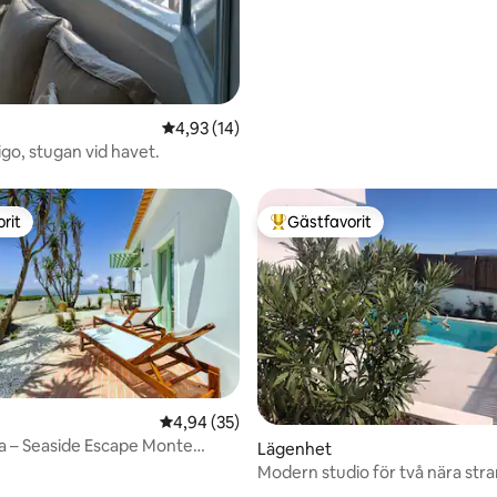
tligt betyg, 47 omdömen
4,93 av 5 i genomsnittligt betyg, 14 omdöm
4,93 (14)
igo, stugan vid havet.
rit
Gästfavorit
rit
Populär gästfavorit
4,94 av 5 i genomsnittligt betyg, 35 omdöm
4,94 (35)
a – Seaside Escape Monte
tligt betyg, 45 omdömen
Lägenhet
Modern studio för två nära str