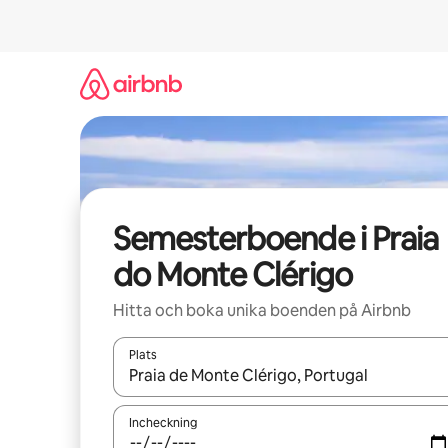
Hoppa
till
innehåll
Semesterboende i Praia
do Monte Clérigo
Hitta och boka unika boenden på Airbnb
Plats
När resultaten är tillgängliga kan du navigera me
Incheckning