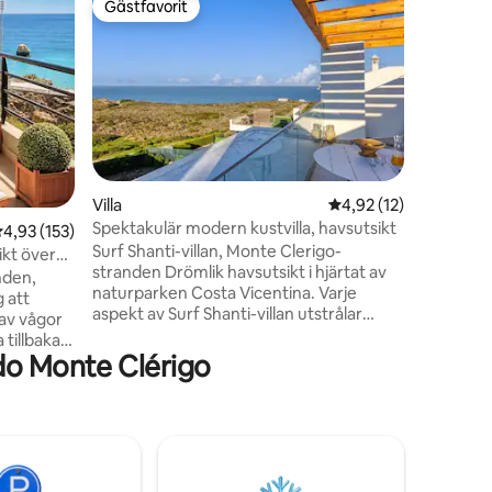
Gästfavorit
Gästfav
Gästfavorit
Gästfav
Strandvil
Strand 3 
promenad 
pool i h
och fullt
fullt utr
och matpl
vänligt. 
gatuparkering. Det bäs
en
Villa
4,92 av 5 i genomsnit
4,92 (12)
den portu
Spektakulär modern kustvilla, havsutsikt
,93 av 5 i genomsnittligt betyg, 153 omdömen
4,93 (153)
från folk
Surf Shanti-villan, Monte Clerigo-
efter beh
kt över
stranden Drömlik havsutsikt i hjärtat av
restauran
anden,
naturparken Costa Vicentina. Varje
 att
aspekt av Surf Shanti-villan utstrålar
 av vågor
modernitet, stil och högkvalitativt
tillbaka
hantverk, vilket framgår av dess
do Monte Clérigo
 en
handplockade material och dess
dsträckta,
skräddarsydda ytbehandlingar. Villan har
sig mot
en öppen planlösning som sömlöst
Apartment
blandar modernt boende med
Väck
sofistikerad elegans. Villan är designad av
en berömd arkitekt och har fantastisk
ia da