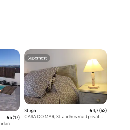
en
Superhost
Superhost
en
Stuga
4,7 av 5 i genomsni
4,7 (53)
CASA DO MAR, Strandhus med privat
5 av 5 i genomsnittligt betyg, 17 omdömen
5 (17)
terrass
anden