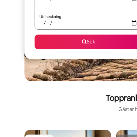
Utcheckning
Sök
Topprank
Gäster h