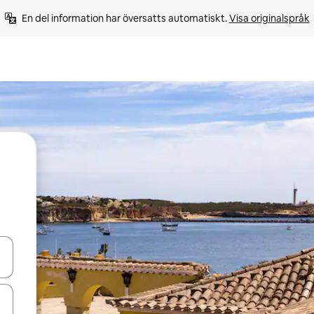
En del information har översatts automatiskt. 
Visa originalspråk
d upp- och nedåtpilarna eller utforska genom att trycka eller svepa.