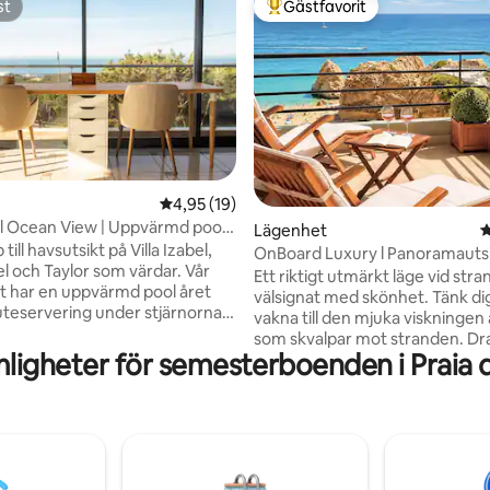
st
Gästfavorit
st
Populär gästfavorit
ligt betyg, 320 omdömen
4,95 av 5 i genomsnittligt betyg, 19 omdöm
4,95 (19)
bel Ocean View | Uppvärmd pool |
Lägenhet
4
ng
till havsutsikt på Villa Izabel,
OnBoard Luxury l Panoramautsi
l och Taylor som värdar. Vår
havet vid stranden
Ett riktigt utmärkt läge vid str
ort har en uppvärmd pool året
välsignat med skönhet. Tänk dig
uteservering under stjärnorna.
vakna till den mjuka viskningen
 i rymliga sovrum med eget
som skvalpar mot stranden. Dra 
h utforska närliggande
ligheter för semesterboenden i Praia 
gardinerna, du välkomnas med
och charmiga städer. Med över
imponerande utsikt över det vi
ar är din oförglömliga vistelse
glittrande havet som sträcker 
bort! Höjdpunkter: •
horisonten. On Board Luxury 
pool • Fantastiska
är lika charmigt som det låter. 
ngar • Sovrum med eget
känslor av lugn och avkoppling.
10 minuters promenad till
Omfamna livet på stranden Pra