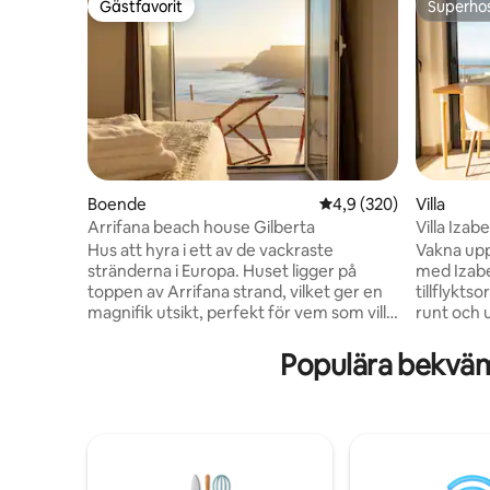
Gästfavorit
Superho
Gästfavorit
Superho
Boende
4,9 av 5 i genomsnitt
4,9 (320)
Villa
Arrifana beach house Gilberta
Villa Iza
Solnedgå
Hus att hyra i ett av de vackraste
Vakna upp 
stränderna i Europa. Huset ligger på
med Izabe
toppen av Arrifana strand, vilket ger en
tillflykts
magnifik utsikt, perfekt för vem som vill
runt och 
tillbringa en lugn, raffinerad och
Koppla av
avkopplande vistelse vid havet. Arrifana
badrum oc
Populära bekväm
beach är också den perfekta platsen för
stränder 
dem som söker kontakt med naturen
300 soldag
och för att hitta nya upplevelser, såsom
bara en bokning 
surfing, fiske, dykning, bland många
Uppvärmd 
andra. Arrifana är en
solnedgå
världsomspännande referens för
badrum • 