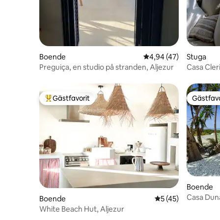
Boende
4,94 av 5 i genomsnit
4,94 (47)
Stuga
Preguiça, en studio på stranden, Aljezur
Casa Cler
Gästfavorit
Gästfavo
Populär gästfavorit
Gästfavo
Boende
Casa Dun
Boende
5 av 5 i genomsnit
5 (45)
Clerigo
White Beach Hut, Aljezur