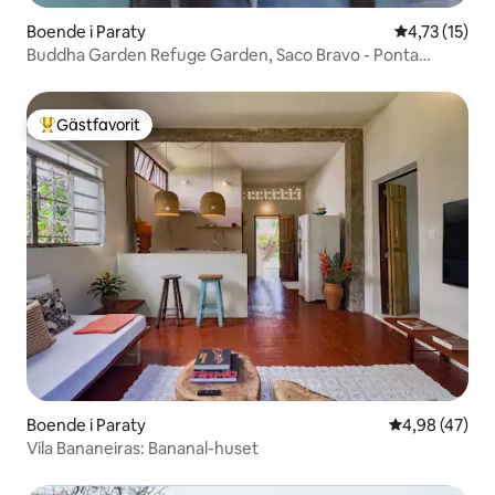
Boende i Paraty
4,73 av 5 i 
4,73 (15)
Buddha Garden Refuge Garden, Saco Bravo - Ponta
Negra
Gästfavorit
Populär gästfavorit
Boende i Paraty
4,98 av 5 i g
4,98 (47)
Vila Bananeiras: Bananal-huset