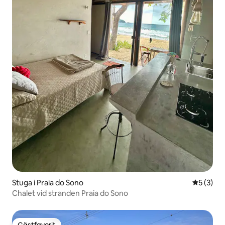
Stuga i Praia do Sono
5 av 5 i 
5 (3)
Chalet vid stranden Praia do Sono