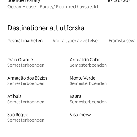
Boende i Paraty
4,96 av 5 i g
4,96 (26)
Ocean House - Paraty/ Pool med havsutsikt
Destinationer att utforska
Resmål i närheten
Andra typer av vistelser
Främsta sevär
Praia Grande
Arraial do Cabo
Semesterboenden
Semesterboenden
Armação dos Búzios
Monte Verde
Semesterboenden
Semesterboenden
Atibaia
Bauru
Semesterboenden
Semesterboenden
São Roque
Visa mer
Semesterboenden