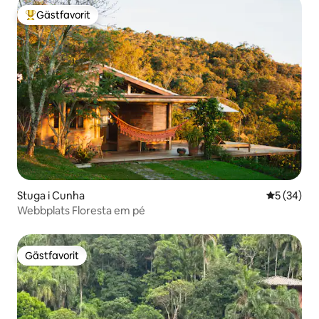
Gästfavorit
Populär gästfavorit
Stuga i Cunha
5 av 5 i g
5 (34)
Webbplats Floresta em pé
Gästfavorit
Gästfavorit