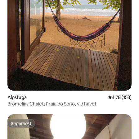
Alpstuga
4,78 av 5 i ge
4,78 (153)
Bromelias Chalet, Praia do Sono, vid havet
Superhost
Superhost