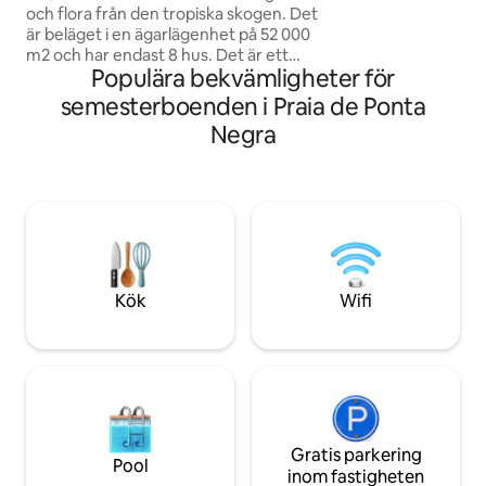
avkoppling. För a
och flora från den tropiska skogen. Det
ta dig till Angra do
är beläget i en ägarlägenhet på 52 000
ombord på en Fle
m2 och har endast 8 hus. Det är ett
destination Praia
Populära bekvämligheter för
speciellt ställe för dem som är ute efter
Araçatiba (30 minu
lugn och avskildhet. Det enda
semesterboenden i Praia de Ponta
per person). Stig a
transportmedlet, förutom båtar, är till
Negra
precis vid fastigh
fots, vilket ger möjlighet till vackra
Vermelha.
vandringar på stigar runt om på ön. Jag
bifogar en länk med personliga förslag
om Paraty och dess omgivning så att du
kan njuta av allt som regionen har att
erbjuda
https://www.airbnb.com/l/vGFgBtUs
Kök
Wifi
Gratis parkering
Pool
inom fastigheten