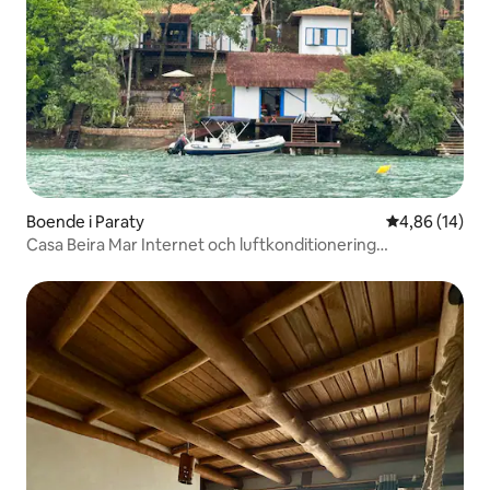
Boende i Paraty
4,86 av 5 i g
4,86 (14)
Casa Beira Mar Internet och luftkonditionering
Mamangua