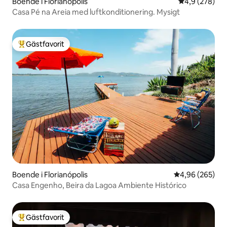
Boende i Florianópolis
4,9 av 5 i ge
4,9 (278)
Casa Pé na Areia med luftkonditionering. Mysigt
Gästfavorit
Populär gästfavorit
Boende i Florianópolis
4,96 av 5 i ge
4,96 (265)
Casa Engenho, Beira da Lagoa Ambiente Histórico
Gästfavorit
Populär gästfavorit