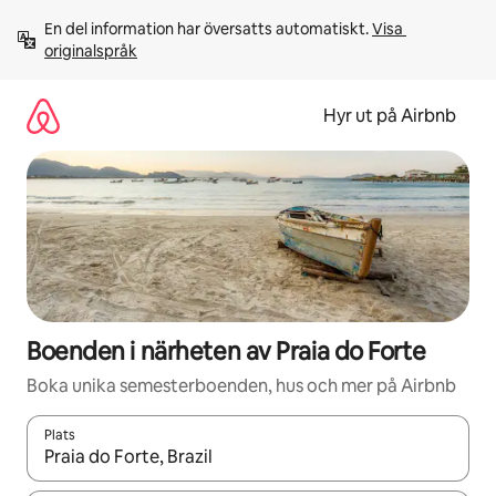
Hoppa
En del information har översatts automatiskt. 
Visa 
till
originalspråk
innehåll
Hyr ut på Airbnb
Boenden i närheten av Praia do Forte
Boka unika semesterboenden, hus och mer på Airbnb
Plats
När resultaten är tillgängliga kan du navigera med upp- och ned