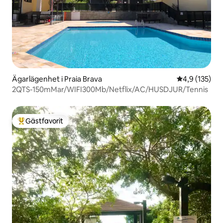
Ägarlägenhet i Praia Brava
4,9 av 5 i ge
4,9 (135)
2QTS-150mMar/WIFI300Mb/Netflix/AC/HUSDJUR/Tennis
Gästfavorit
Populär gästfavorit