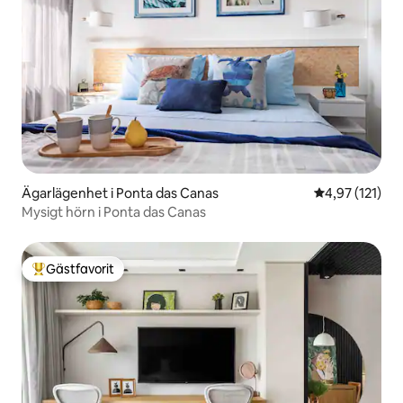
Ägarlägenhet i Ponta das Canas
4,97 av 5 i ge
4,97 (121)
Mysigt hörn i Ponta das Canas
Gästfavorit
Populär gästfavorit