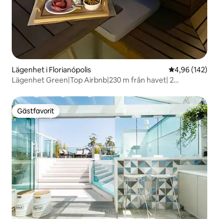
Lägenhet i Florianópolis
4,96 av 5 i ge
4,96 (142)
Lägenhet Green|Top Airbnb|230 m från havet| 2
sviter|Jacuzzi
Gästfavorit
Gästfavorit