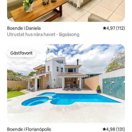
Boende i Daniela
4,97 av 5 i ge
4,97 (112)
Utrustat hus nära havet - lågsäsong
Gästfavorit
Gästfavorit
Boende i Florianópolis
4,98 av 5 i ge
4,98 (131)