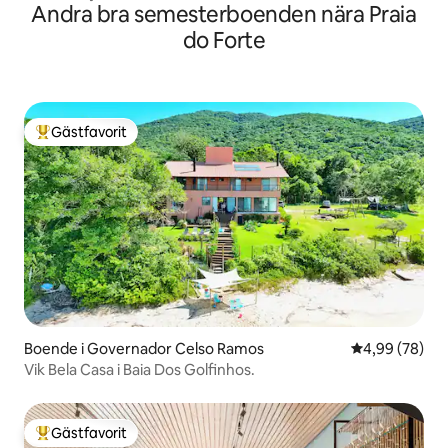
Andra bra semesterboenden nära Praia
do Forte
Gästfavorit
Populär gästfavorit
Boende i Governador Celso Ramos
4,99 av 5 i g
4,99 (78)
Vik Bela Casa i Baia Dos Golfinhos.
Gästfavorit
Populär gästfavorit