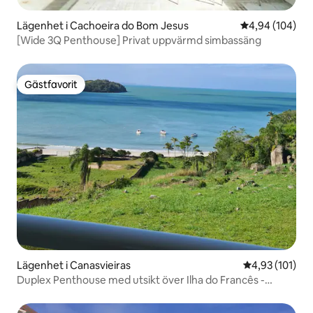
Lägenhet i Cachoeira do Bom Jesus
4,94 av 5 i ge
4,94 (104)
[Wide 3Q Penthouse] Privat uppvärmd simbassäng
Gästfavorit
Gästfavorit
Lägenhet i Canasvieiras
4,93 av 5 i ge
4,93 (101)
Duplex Penthouse med utsikt över Ilha do Francês -
Canasjurê