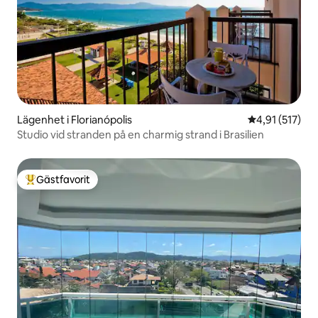
Lägenhet i Florianópolis
4,91 av 5 i ge
4,91 (517)
Studio vid stranden på en charmig strand i Brasilien
Gästfavorit
Populär gästfavorit