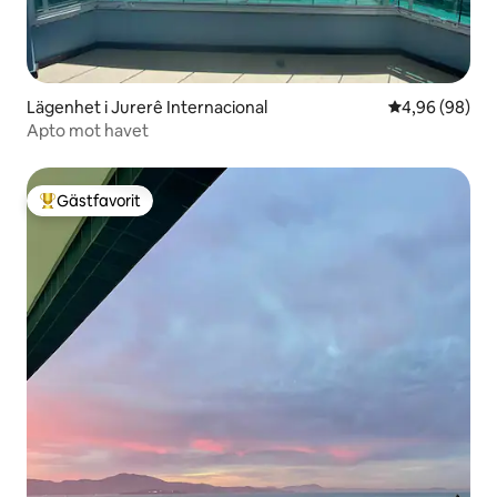
Lägenhet i Jurerê Internacional
4,96 av 5 i g
4,96 (98)
Apto mot havet
Gästfavorit
Populär gästfavorit