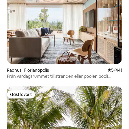
Radhus i Florianópolis
5 av 5 i g
5 (44)
Från vardagsrummet till stranden eller poolen pool!
Underbar solnedgång
Gästfavorit
Gästfavorit