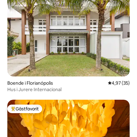
Boende i Florianópolis
4,97 av 5 i g
4,97 (35)
Hus i Jurere Internacional
Gästfavorit
Populär gästfavorit