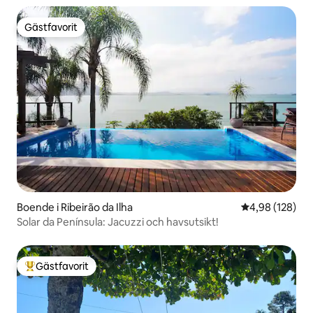
Gästfavorit
Gästfavorit
Boende i Ribeirão da Ilha
4,98 av 5 i ge
4,98 (128)
Solar da Península: Jacuzzi och havsutsikt!
Gästfavorit
Populär gästfavorit