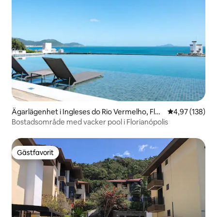
Ägarlägenhet i Ingleses do Rio Vermelho, Flori
4,97 av 5 i ge
4,97 (138)
anopólis
Bostadsområde med vacker pool i Florianópolis
Gästfavorit
Gästfavorit