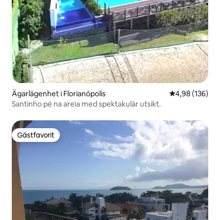
Ägarlägenhet i Florianópolis
4,98 av 5 i ge
4,98 (136)
Santinho pé na areia med spektakulär utsikt.
Gästfavorit
Gästfavorit