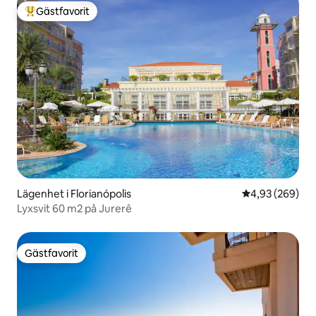
Gästfavorit
Populär gästfavorit
Lägenhet i Florianópolis
4,93 av 5 i ge
4,93 (269)
Lyxsvit 60 m2 på Jurerê
Gästfavorit
Gästfavorit