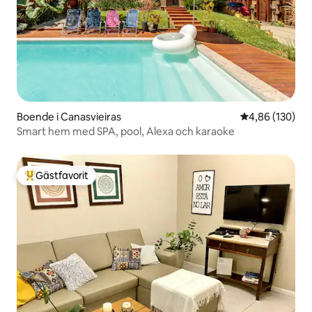
Boende i Canasvieiras
4,86 av 5 i ge
4,86 (130)
Smart hem med SPA, pool, Alexa och karaoke
Gästfavorit
Populär gästfavorit