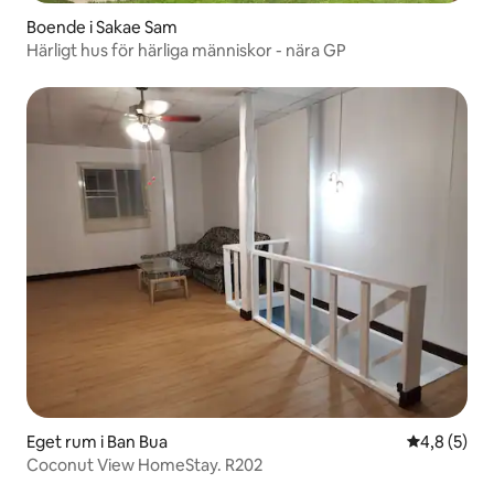
Boende i Sakae Sam
Härligt hus för härliga människor - nära GP
Eget rum i Ban Bua
4,8 av 5 i 
4,8 (5)
Coconut View HomeStay. R202