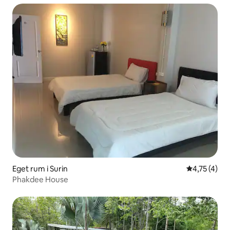
Eget rum i Surin
4,75 av 5 i
4,75 (4)
Phakdee House