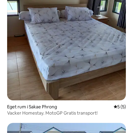
Eget rum i Sakae Phrong
5 av 5 i 
5 (5)
Vacker Homestay. MotoGP Gratis transport!