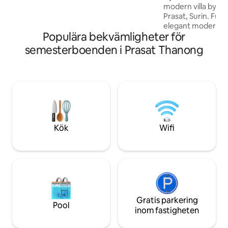
och antika möbler, samtidigt som vi
modern villa byggd 
uppdaterar det med alla moderna
Prasat, Surin. Ful
bekvämligheter du behöver för en
elegant modern in
bekväm vistelse.
Populära bekvämligheter för
privat kontor, 2 
vardagsrum, tropi
semesterboenden i Prasat Thanong
och en täckt utom
avskild och omgiv
denna fridfulla till
landsbygden är perf
gäster som söker 
och en autentisk l
borta från den livl
Kök
Wifi
Gratis parkering
Pool
inom fastigheten