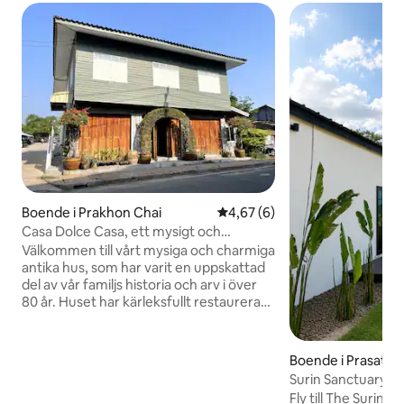
Boende i Prakhon Chai
4,67 av 5 i genomsnittligt b
4,67 (6)
Casa Dolce Casa, ett mysigt och
charmigt antikvitetshus
Välkommen till vårt mysiga och charmiga
antika hus, som har varit en uppskattad
del av vår familjs historia och arv i över
80 år. Huset har kärleksfullt restaurerats
och renoverats för att skapa ett varmt
och inbjudande boende, perfekt för en
avkopplande semester. Vi har noggrant
Boende i Prasat
bevarat många av husets ursprungliga
Surin Sanctuary – 
funktioner, inklusive de vackra trägolven
sovrum vid risfälte
Fly till The Surin S