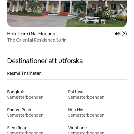
Hotellrum i Nai Mueang
5 av 5 i 
5 (3)
The Oriental Residence Surin
Destinationer att utforska
Resmål i närheten
Bangkok
Pattaya
Semesterboenden
Semesterboenden
Phnom Penh
Hua Hin
Semesterboenden
Semesterboenden
Siem Reap
Vientiane
Semesterboenden
Semesterboenden