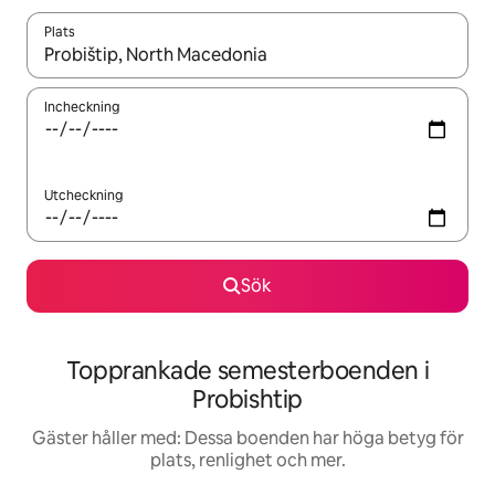
Plats
När resultaten är tillgängliga kan du navigera med upp- och ned
Incheckning
Utcheckning
Sök
Topprankade semesterboenden i
Probishtip
Gäster håller med: Dessa boenden har höga betyg för
plats, renlighet och mer.