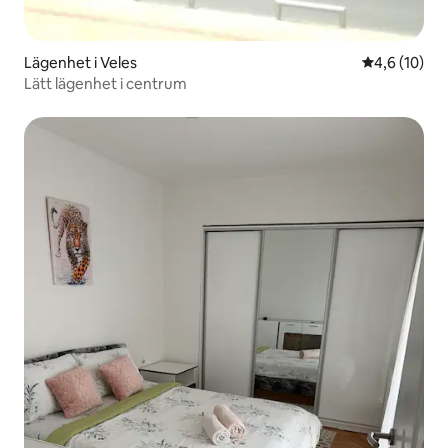
Lägenhet i Veles
4,6 av 5 i g
4,6 (10)
Lätt lägenhet i centrum