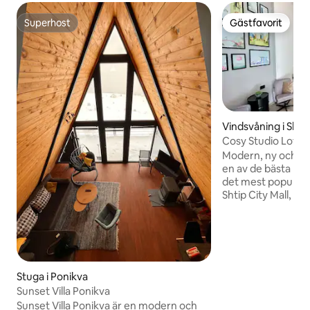
Superhost
Gästfavorit
Superhost
Gästfavorit
Vindsvåning i Shti
Cosy Studio Loft
Modern, ny och my
en av de bästa pla
det mest populära
Shtip City Mall, Cl
Aquabella & Shtip 
promenad från Sht
minuters promena
centrum Utrustad med en dedikerad
arbetsyta, garde
Smart TV, badrum
Stuga i Ponikva
dubbelsäng och e
Sunset Villa Ponikva
Hämtning på flygpl
Sunset Villa Ponikva är en modern och