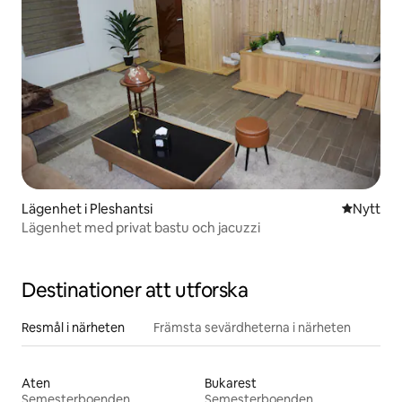
Lägenhet i Pleshantsi
Nytt ställ
Nytt
Lägenhet med privat bastu och jacuzzi
Destinationer att utforska
Resmål i närheten
Främsta sevärdheterna i närheten
Aten
Bukarest
Semesterboenden
Semesterboenden