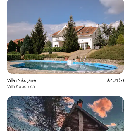
Villa i Nikuljane
4,71 av 5 i
4,71 (7)
Villa Kupenica