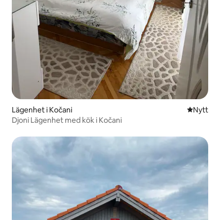
Lägenhet i Kočani
Nytt ställ
Nytt
Djoni Lägenhet med kök i Kočani