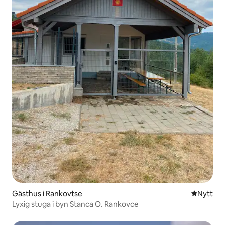
Gästhus i Rankovtse
Nytt ställ
Nytt
Lyxig stuga i byn Stanca O. Rankovce