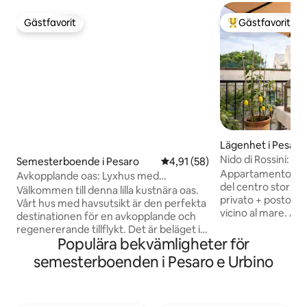
Gästfavorit
Gästfavorit
Gästfavorit
Populär gästfavor
Lägenhet i Pesaro
Nido di Rossini: Ly
Semesterboende i Pesaro
4,91 av 5 i genomsnittligt be
4,91 (58)
och garage
Appartamento rist
Avkopplande oas: Lyxhus med
del centro storico
havsutsikt i Pesaro
Välkommen till denna lilla kustnära oas.
privato + posto aut
Vårt hus med havsutsikt är den perfekta
vicino al mare. A pochi passi da
destinationen för en avkopplande och
supermercati, sta
regenererande tillflykt. Det är beläget i
Teatro Rossini -qu
Populära bekvämligheter för
ett privilegierat läge och erbjuder en
dei punti principali di 
fantastisk utsikt över Adriatiska havets
semesterboenden i Pesaro e Urbino
luminosa e curata 
oändliga blå som sträcker sig till
soffitti a travi in l
horisonten, så att du kan vakna varje
Caratteristiche pri
morgon med doften av havet. Du hittar
condizionata -Smart TV -2 parcheggi