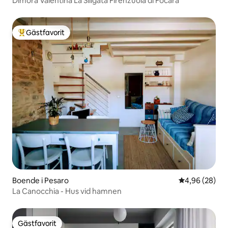
Dimora Valentina La Siligata Firenzuola di Focara
Gästfavorit
Populär gästfavorit
Boende i Pesaro
4,96 av 5 i g
4,96 (28)
La Canocchia - Hus vid hamnen
Gästfavorit
Gästfavorit