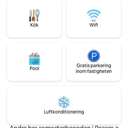
här mysiga utrymmen, en privat
gratuiti -Cucina attrezza
trädgård där du kan äta frukost eller
esterno -Lavatric
vilken måltid som helst, två sovrum och
ett stort vardagsrum med en bäddsoffa
för två personer. Vi väntar på dig!
Kök
Wifi
Gratis parkering
Pool
inom fastigheten
Luftkonditionering