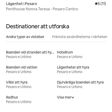
Lägenhet i Pesaro
5 av 5 i 
5 (11)
Penthouse Nonna Teresa - Pesaro Centro
Destinationer att utforska
Andra typer av vistelser
Främsta sevärdheterna i närheten
Boenden vid stranden att hyra
Hotellrum
Pesaro e Urbino
Pesaro e Urbino
Boenden vid vatten
Lägenheter att hyra
Pesaro e Urbino
Pesaro e Urbino
Villor att hyra
Djurvänliga boenden att hyra
Pesaro e Urbino
Pesaro e Urbino
Radhus
Visa mer
Pesaro e Urbino