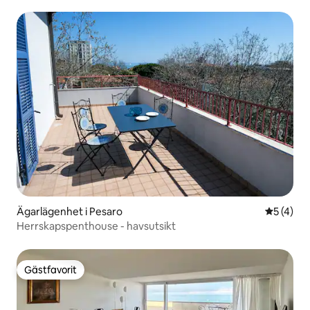
Ägarlägenhet i Pesaro
5 av 5 i 
5 (4)
Herrskapspenthouse - havsutsikt
Gästfavorit
Gästfavorit