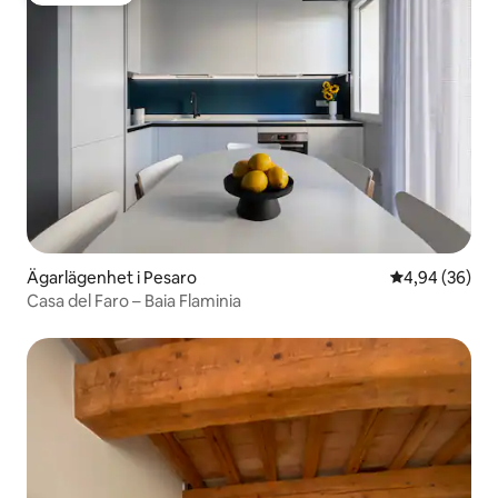
Ägarlägenhet i Pesaro
4,94 av 5 i g
4,94 (36)
Casa del Faro – Baia Flaminia