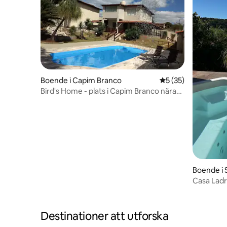
Boende i Capim Branco
5 av 5 i genomsnit
5 (35)
Bird's Home - plats i Capim Branco nära
BH
Boende i 
Casa Ladr
Destinationer att utforska