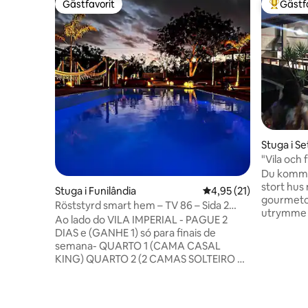
Gästfavorit
Gästf
Gästfavorit
Populär 
Stuga i S
"Vila och 
över lagu
Du kommer
stort hus
Stuga i Funilândia
4,95 av 5 i genomsnit
4,95 (21)
gourmeto
Röststyrd smart hem – TV 86 – Sida 2
utrymme fö
vinn 1
Ao lado do VILA IMPERIAL - PAGUE 2
komfort. 
DIAS e (GANHE 1) só para finais de
personer 
semana- QUARTO 1 (CAMA CASAL
såsom brö
KING) QUARTO 2 (2 CAMAS SOLTEIRO +
företagsm
2 COLCHÕES) , 2 geladeiras inox, tv 86
klimatet l
polegadas ,lava e seca, lava louça,
centrala S
freezer, ar condicionado, sofá, mesa de
för dem 