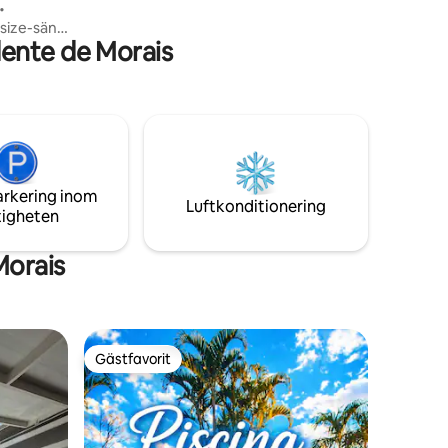
naturen.
ente de Morais
tt
,
24-timmars
arkering inom
Luftkonditionering
tigheten
Morais
Gästfavorit
Gästfavorit