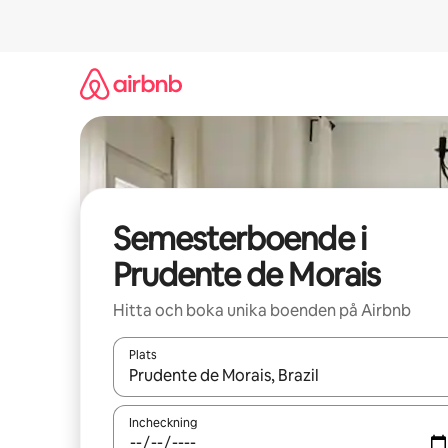
Hoppa
till
innehåll
Semesterboende i
Prudente de Morais
Hitta och boka unika boenden på Airbnb
Plats
När resultaten är tillgängliga kan du navigera me
Incheckning