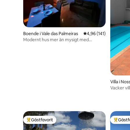
Boende i Vale das Palmeiras
4,96 av 5 i genomsnitt
4,96 (141)
Modernt hus mer än mysigt med
parkering
Villa i N
Vacker vi
Gästfavorit
Gästf
Populär gästfavorit
Populär 