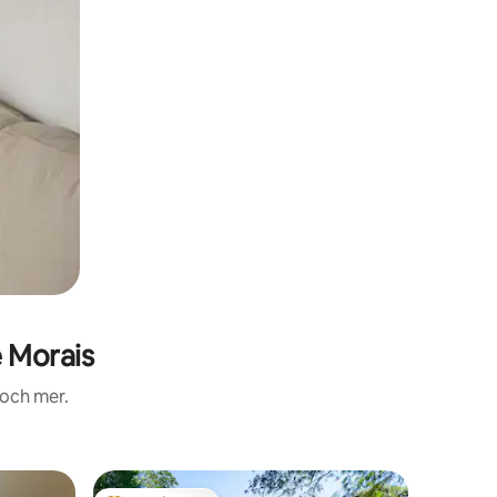
 Morais
 och mer.
Boende i