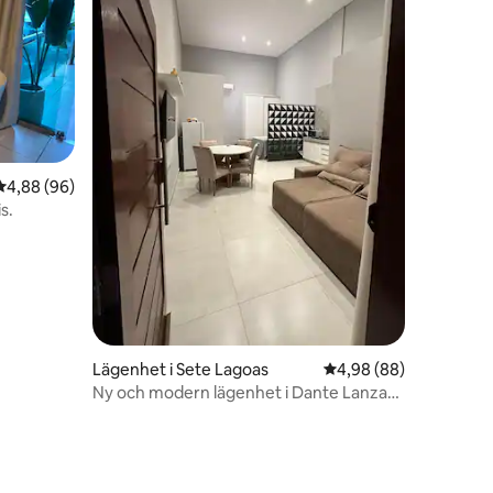
4,88 av 5 i genomsnittligt betyg, 96 omdömen
4,88 (96)
s.
en
Lägenhet i Sete Lagoas
4,98 av 5 i genomsnit
4,98 (88)
Ny och modern lägenhet i Dante Lanza-
området!