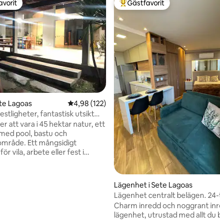
avorit
Gästfavorit
gästfavorit
Populär gästfavorit
ete Lagoas
4,98 av 5 i genomsnittligt betyg, 122 omdöm
4,98 (122)
festligheter, fantastisk utsikt
nen"
 att vara i 45 hektar natur, ett
 med pool, bastu och
tligt betyg, 21 omdömen
mråde. Ett mångsidigt
r vila, arbete eller fest i
Den rymmer upp till 16
och är värd för evenemang
llop, födelsedagar och
Lägenhet i Sete Lagoas
öten. Trots det lantliga
Lägenhet centralt belägen. 24
igger det bara 7 km från
reception
Charm inredd och noggrant in
ete Lagoas. Perfekt tillflyktsort
lägenhet, utrustad med allt du
som söker lugn med