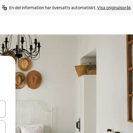
En del information har översatts automatiskt. 
Visa originalspråk
d upp- och nedåtpilarna eller utforska genom att trycka eller svepa.