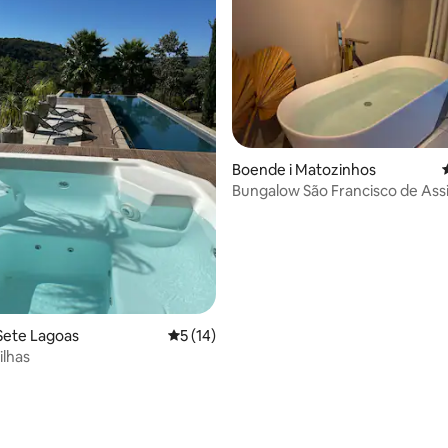
tligt betyg, 35 omdömen
Boende i Matozinhos
Bungalow São Francisco de Assi
Sete Lagoas
5 av 5 i genomsnittligt betyg, 14 omdöm
5 (14)
ilhas