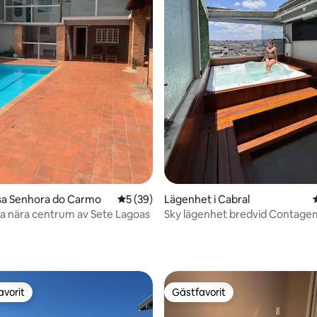
ligt betyg, 141 omdömen
ossa Senhora do Carmo
5 av 5 i genomsnittligt betyg, 39 omdöm
5 (39)
Lägenhet i Cabral
lla nära centrum av Sete Lagoas
Sky lägenhet bredvid Contage
Shoppingcenter med Spa
avorit
Gästfavorit
gästfavorit
Gästfavorit