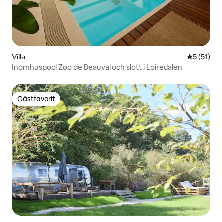
Villa
5 av 5 i g
5 (51)
Inomhuspool Zoo de Beauval och slott i Loiredalen
Gästfavorit
Gästfavorit