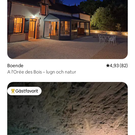
Boende
4,93 av 5 i g
4,93 (82)
A l'Orée des Bois – lugn och natur
Gästfavorit
Populär gästfavorit