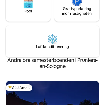
Gratis parkering
Pool
inom fastigheten
Luftkonditionering
Andra bra semesterboenden i Pruniers-
en-Sologne
Gästfavorit
Populär gästfavorit