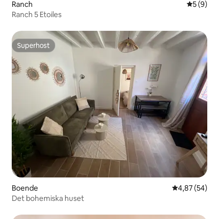
Ranch
5 av 5 i 
5 (9)
Ranch 5 Etoiles
Superhost
Superhost
Boende
4,87 av 5 i g
4,87 (54)
Det bohemiska huset