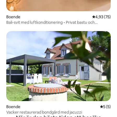
Boende
4,93 av 5 i g
4,93 (75)
Bali-svit med luftkonditionering • Privat bastu och
bubbelpool
Boende
5 av 5 i 
5 (5)
Vacker restaurerad bondgård med jacuzzi