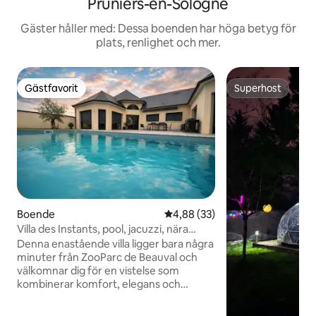
Pruniers-en-Sologne
Gäster håller med: Dessa boenden har höga betyg för
plats, renlighet och mer.
Gästfavorit
Superhost
Gästfavorit
Superhost
Boende
4,88 av 5 i genomsnittligt bet
4,88 (33)
Villa des Instants, pool, jacuzzi, nära
Beauval
Denna enastående villa ligger bara några
minuter från ZooParc de Beauval och
välkomnar dig för en vistelse som
kombinerar komfort, elegans och
avkoppling. Simbassäng, egen jacuzzi för
6 personer, stort, ljust vardagsrum,