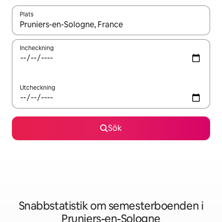
Plats
När resultaten är tillgängliga kan du navigera med upp- och ned
Incheckning
Utcheckning
Sök
Snabbstatistik om semesterboenden i
Pruniers-en-Sologne