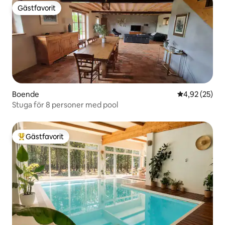
Gästfavorit
Gästfavorit
Boende
4,92 av 5 i g
4,92 (25)
Stuga för 8 personer med pool
Gästfavorit
Populär gästfavorit