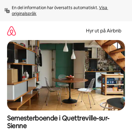
Hoppa
En del information har översatts automatiskt. 
Visa 
till
originalspråk
innehåll
Hyr ut på Airbnb
Semesterboende i Quettreville-sur-
Sienne