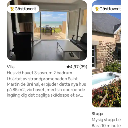
Gästfavorit
Gästfavorit
Populär gästfavorit
Populär gästfavor
Villa
4,97 av 5 i genomsnittligt bet
4,97 (39)
Hus vid havet 3 sovrum 2 badrum
inhägnad trädgård
I hjärtat av strandpromenaden Saint
Martin de Bréhal, erbjuder detta nya hus
på 85 m2, vid havet, med sin oberoende
ingång dig det dagliga skådespelet av
fram och tillbaka av tidvattnet och
solnedgången medan du beundrar
Chausey Islands. Beläget halvvägs
Stuga
mellan D-dagens landstigningsstränder
Mysig stuga Le Giré med spa 10 m från
och Mont-Saint-Michel, 1 timme och 15
havet
Bara 10 minuter fr
minuter från Caen och Rennes, 20