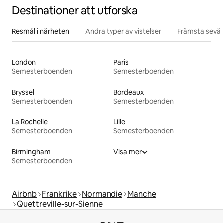
Destinationer att utforska
Resmål i närheten
Andra typer av vistelser
Främsta sevär
London
Paris
Semesterboenden
Semesterboenden
Bryssel
Bordeaux
Semesterboenden
Semesterboenden
La Rochelle
Lille
Semesterboenden
Semesterboenden
Birmingham
Visa mer
Semesterboenden
Airbnb
Frankrike
Normandie
Manche
Quettreville-sur-Sienne