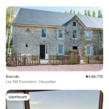
Boende
4,86 av 5 i g
4,86 (79)
Les 100 Pommiers - Havssidan
Gästfavorit
Gästfavorit