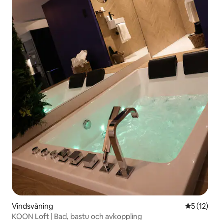
Vindsvåning
5 av 5 i g
5 (12)
KOON Loft | Bad, bastu och avkoppling