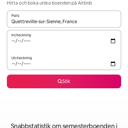
Hitta och boka unika boenden på Airbnb
Plats
När resultaten är tillgängliga kan du navigera med upp- och ned
Incheckning
Utcheckning
Sök
Snabbstatistik om semesterboenden i