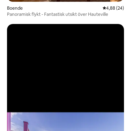
Boende
4,88 av 5 i g
4,88 (24)
Panoramisk flykt - Fantastisk utsikt över Hauteville