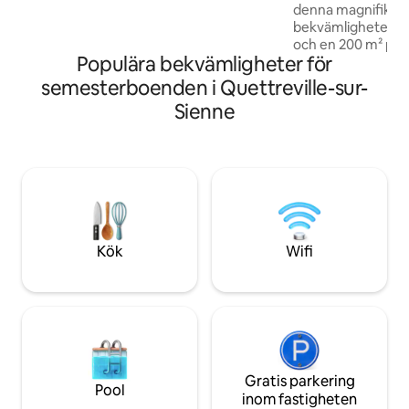
denna magnifika st
minuter från Granville och 5 minuter
bekvämligheter, in
från Le Havre de la Vanlée, mycket nära
och en 200 m² priv
till restauranger, affärer, underhållning,
Populära bekvämligheter för
På bottenvåningen 
tennis och golf.
utrustat kök, ett
semesterboenden i Quettreville-sur-
dubbelsäng, ett b
Sienne
toalett. På övervå
vardagsrum och e
en dubbelsäng och
Städning ingår i pris
sängkläder, handd
kökshanddukar finn
välkomna.
Kök
Wifi
Gratis parkering
Pool
inom fastigheten