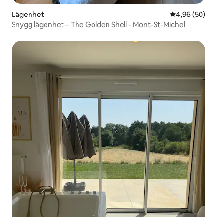
Lägenhet
4,96 av 5 i g
4,96 (50)
Snygg lägenhet – The Golden Shell - Mont-St-Michel