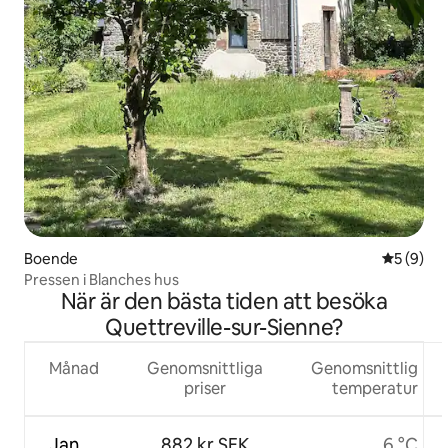
Boende
5 av 5 i 
5 (9)
Pressen i Blanches hus
När är den bästa tiden att besöka
Quettreville-sur-Sienne?
Månad
Genomsnittliga
Genomsnittlig
priser
temperatur
Jan.
882 kr SEK
6 °C