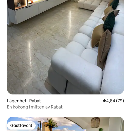
Lägenhet i Rabat
4,84 av 5 i g
4,84 (79)
En kokong i mitten av Rabat
Gästfavorit
Gästfavorit