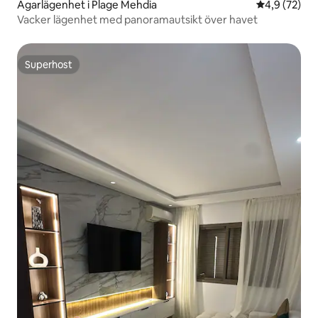
Ägarlägenhet i Plage Mehdia
4,9 av 5 i g
4,9 (72)
Vacker lägenhet med panoramautsikt över havet
Superhost
Superhost