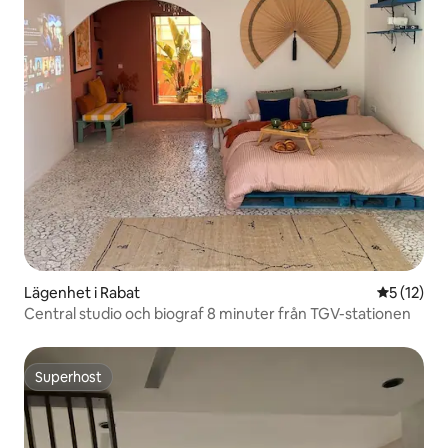
Lägenhet i Rabat
5 av 5 i g
5 (12)
Central studio och biograf 8 minuter från TGV-stationen
Superhost
Superhost