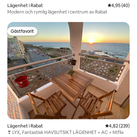
Lägenhet i Rabat
4,95 av 5 i g
4,95 (40)
Modern och rymlig lägenhet i centrum av Rabat
Gästfavorit
Gästfavorit
Lägenhet i Rabat
4,82 av 5 i ge
4,82 (239)
❣ LYX, Fantastisk HAVSUTSIKT LÄGENHET + AC + Ntflix