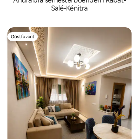
Andra bra semesterboenden i Rabat-
Salé-Kénitra
Gästfavorit
Gästfavorit