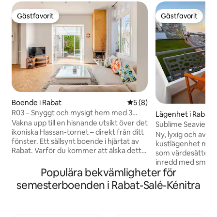
Gästfavorit
Gästfavorit
Gästfavorit
Gästfavorit
Boende i Rabat
5 av 5 i genomsnittligt b
5 (8)
R03 – Snyggt och mysigt hem med 3
Lägenhet i Rabat
sovrum | Hassan Tower Rabat
Vakna upp till en hisnande utsikt över det
Sublime Seaview A
ikoniska Hassan-tornet – direkt från ditt
Ny, lyxig och avko
fönster. Ett sällsynt boende i hjärtat av
kustlägenhet mitt 
Rabat. Varför du kommer att älska detta
som värdesätter k
boende: • 3 rymliga sovrum med 4
inredd med smak
dubbelsängar – perfekt för familjer och
Populära bekvämligheter för
på detaljer med 
grupper • Ljust och bekvämt
havsutsikt. Dess s
semesterboenden i Rabat-Salé-Kénitra
vardagsrum för avkoppling • Egen
du enkelt kan gå ti
uteplats – perfekt för morgonkaffe eller
sevärdheter, rest
lugna kvällar • Fantastisk direkt utsikt
Fullt utrustad läg
över Hassan-tornet Utmärkt ställe: