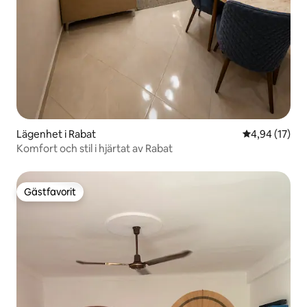
Lägenhet i Rabat
4,94 av 5 i g
4,94 (17)
Komfort och stil i hjärtat av Rabat
Gästfavorit
Gästfavorit