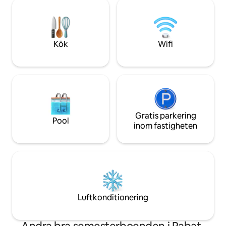
luftkonditionerin
Beläget i centrala Rabat, bara några steg
höghastighets WIFI
från Hassantornet, mausoleet, kaféer
bokstavligen den
och förstklassiga restauranger.
solnedgångsutsikte
har satt alla villko
Kök
Wifi
dig som hemma!
Gratis parkering
Pool
inom fastigheten
Luftkonditionering