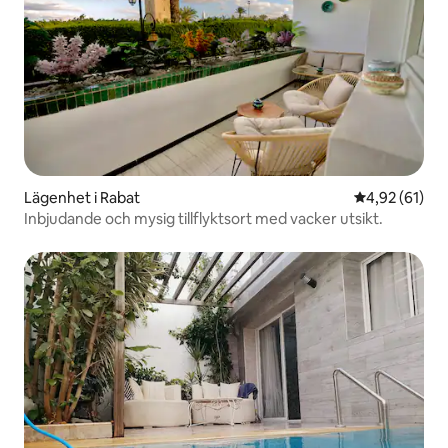
Lägenhet i Rabat
4,92 av 5 i g
4,92 (61)
Inbjudande och mysig tillflyktsort med vacker utsikt.