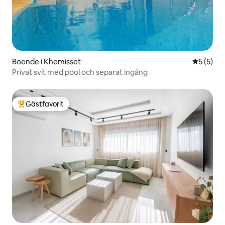
Boende i Khemisset
5 av 5 i 
5 (5)
Privat svit med pool och separat ingång
Gästfavorit
Populär gästfavorit