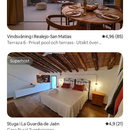
Vindsvåning i Realejo-San Matías
4,96 av 5 i g
4,96 (85)
Terraza 6 · Privat pool och terrass · Utsikt över
stadssilhuetten
Superhost
Superhost
Stuga i La Guardia de Jaén
4,9 av 5 i g
4,9 (21)
Casa Rural Zumbajarros