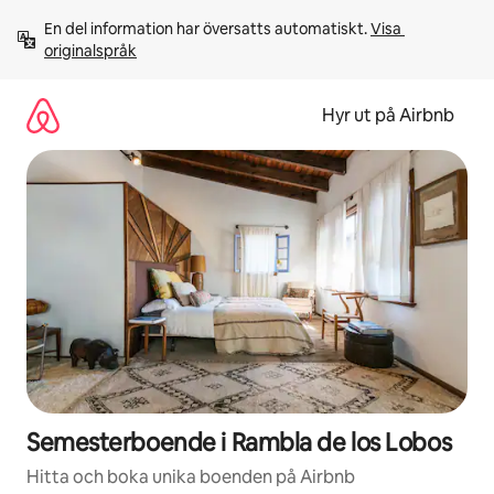
Hoppa
En del information har översatts automatiskt. 
Visa 
till
originalspråk
innehåll
Hyr ut på Airbnb
Semesterboende i Rambla de los Lobos
Hitta och boka unika boenden på Airbnb