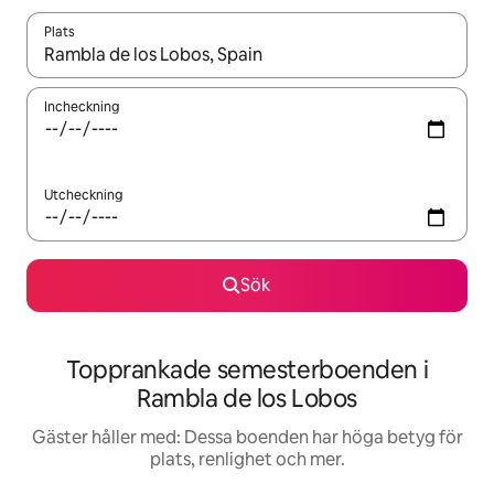
Plats
När resultaten är tillgängliga kan du navigera med upp- och ned
Incheckning
Utcheckning
Sök
Topprankade semesterboenden i
Rambla de los Lobos
Gäster håller med: Dessa boenden har höga betyg för
plats, renlighet och mer.