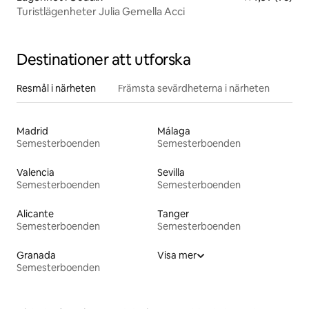
Turistlägenheter Julia Gemella Acci
Destinationer att utforska
Resmål i närheten
Främsta sevärdheterna i närheten
Madrid
Málaga
Semesterboenden
Semesterboenden
Valencia
Sevilla
Semesterboenden
Semesterboenden
Alicante
Tanger
Semesterboenden
Semesterboenden
Granada
Visa mer
Semesterboenden