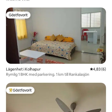
Gästfavorit
Gästfavorit
Lägenhet i Kolhapur
4,83 av 5 i 
4,83 (6)
Rymlig 1 BHK med parkering. 1 km till Rankalasjön
Gästfavorit
Populär gästfavorit