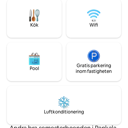
Mahalakshmi-templet, gångavstånd från
Redo för dig att pi
Rakala-sjön, Enkel åtkomst till värden
en snabb frukost i
eftersom värden bor med familjen på
Boka din vistelse f
bottenvåningen, självincheckning när
balansen mellan K
som helst (sena tider) tillgänglig Gratis
den lugna själen i
Kök
Wifi
parkering finns nära huset
Gratis parkering
Pool
inom fastigheten
Luftkonditionering