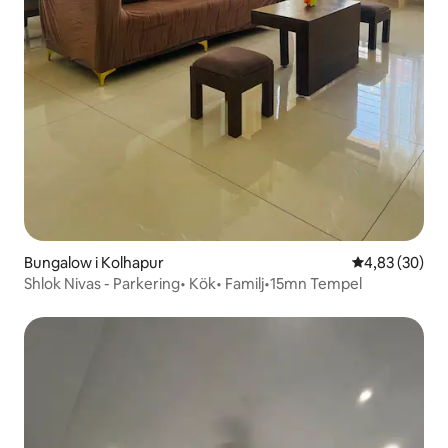
Bungalow i Kolhapur
4,83 av 5 i g
4,83 (30)
Shlok Nivas - Parkering• Kök• Familj•15mn Tempel