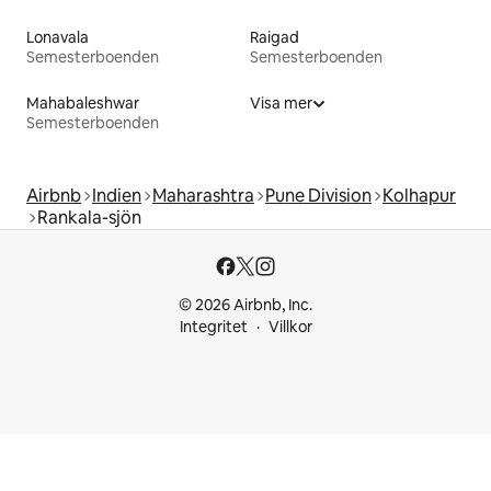
Lonavala
Raigad
Semesterboenden
Semesterboenden
Mahabaleshwar
Visa mer
Semesterboenden
Airbnb
Indien
Maharashtra
Pune Division
Kolhapur
Rankala-sjön
© 2026 Airbnb, Inc.
Integritet
Villkor