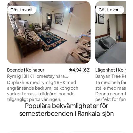
Gästfavorit
Gästfavorit
Gästfavorit
Gästfavorit
Boende i Kolhapur
4,94 av 5 i genomsnittligt bet
4,94 (62)
Lägenhet i Kolhap
Rymlig 1BHK Homestay nära
Banyan Tree Retrea
Mahalakshmi tempel
Duplexhus med rymlig 1 BHK med
Ta med hela familje
angränsande badrum, balkong och
ställe med massor 
vacker terrass-trädgård. boende
Denna genomtänkt
tillgängligt på 1:a våningen,
perfekt för familj
Populära bekvämligheter för
Varmvattenberedare, bärbar luftkylare
som vill ha ett el
(luftkonditionering finns inte tillgänglig
Två solbelysta sov
semesterboenden i Rankala-sjön
men bärbar luftkylare räcker för att kyla
egen balkong och f
stället), extra madrass finns tillgänglig.
Vardagsyta: Ett m
Cirka 3 km från Shaktipeeth
sammankomster oc