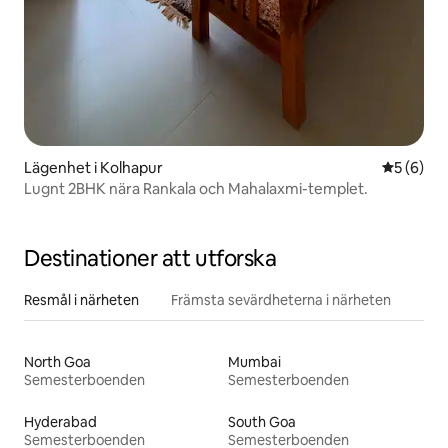
Lägenhet i Kolhapur
5 av 5 i 
5 (6)
Lugnt 2BHK nära Rankala och Mahalaxmi-templet.
Destinationer att utforska
Resmål i närheten
Främsta sevärdheterna i närheten
North Goa
Mumbai
Semesterboenden
Semesterboenden
Hyderabad
South Goa
Semesterboenden
Semesterboenden