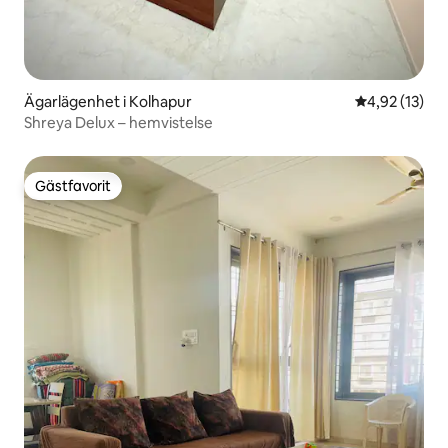
Ägarlägenhet i Kolhapur
4,92 av 5 i g
4,92 (13)
Shreya Delux – hemvistelse
Gästfavorit
Gästfavorit