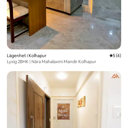
Lägenhet i Kolhapur
5 av 5 i 
5 (4)
Lyxig 2BHK | Nära Mahalaxmi Mandir Kolhapur