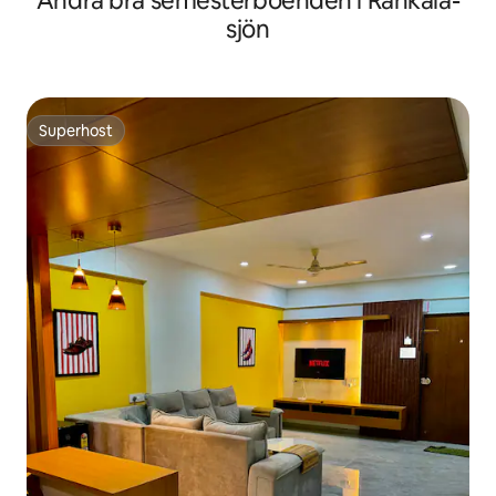
Andra bra semesterboenden i Rankala-
sjön
Superhost
Superhost