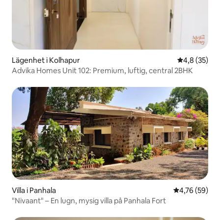
Lägenhet i Kolhapur
4,8 av 5 i g
4,8 (35)
Advika Homes Unit 102: Premium, luftig, central 2BHK
Villa i Panhala
4,76 av 5 i g
4,76 (59)
"Nivaant" – En lugn, mysig villa på Panhala Fort