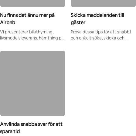
Nu finns det ännu mer på
Skicka meddelanden till
Airbnb
gäster
Vi presenterar biluthyrning,
Prova dessa tips för att snabbt
livsmedelsleverans, hämtning på
och enkelt söka, skicka och
flygplatsen, boutiquehotell med
schemalägga meddelanden.
mera.
Använda snabba svar för att
spara tid