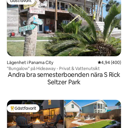
Gästfavorit
Gästfavorit
Lägenhet i Panama City
4,94 av 5 i ge
4,94 (400)
"Bungalow" på Hideaway - Privat & Vattenutsikt
Andra bra semesterboenden nära S Rick
Seltzer Park
Gästfavorit
Populär gästfavorit