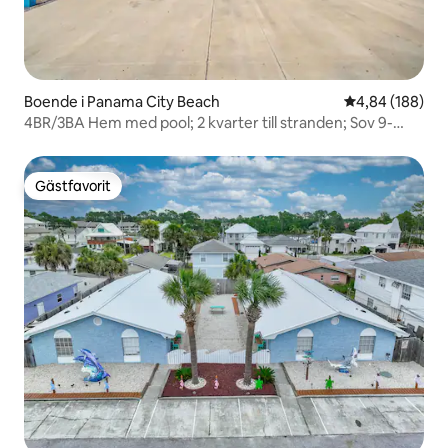
Boende i Panama City Beach
4,84 av 5 i ge
4,84 (188)
4BR/3BA Hem med pool; 2 kvarter till stranden; Sov 9-
6732
Gästfavorit
Gästfavorit