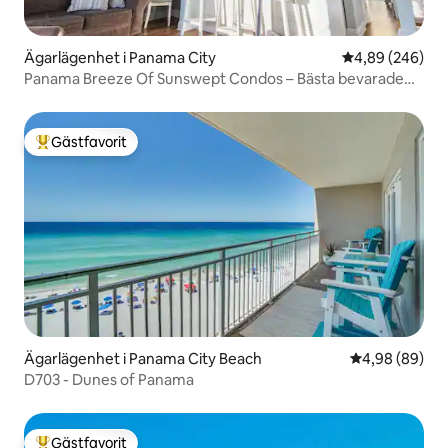
Ägarlägenhet i Panama City
4,89 av 5 i ge
4,89 (246)
Panama Breeze Of Sunswept Condos – Bästa bevarade
hemligheten
Gästfavorit
Populär gästfavorit
Ägarlägenhet i Panama City Beach
4,98 av 5 i g
4,98 (89)
D703 - Dunes of Panama
Gästfavorit