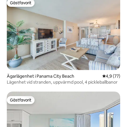
Gästfavorit
Gästfavorit
Ägarlägenhet i Panama City Beach
4,9 av 5 i g
4,9 (77)
Lägenhet vid stranden, uppvärmd pool, 4 pickleballbanor
Gästfavorit
Gästfavorit