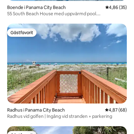
Boende i Panama City Beach
4,86 av 5 i g
4,86 (35)
55 South Beach House med uppvärmd pool.
Promenad/Strand
Gästfavorit
Gästfavorit
Radhus i Panama City Beach
4,87 av 5 i g
4,87 (68)
Radhus vid golfen | Ingång vid stranden + parkering