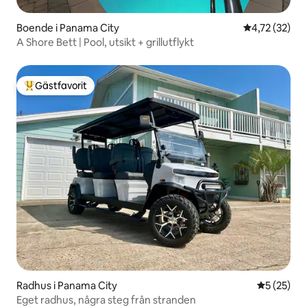
Boende i Panama City
4,72 av 5 i g
4,72 (32)
A Shore Bett | Pool, utsikt + grillutflykt
Gästfavorit
Populär gästfavorit
Radhus i Panama City
5 av 5 i g
5 (25)
Eget radhus, några steg från stranden