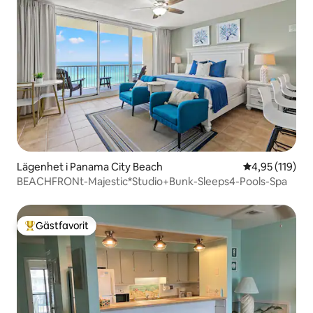
Lägenhet i Panama City Beach
4,95 av 5 i ge
4,95 (119)
BEACHFRONt-Majestic*Studio+Bunk-Sleeps4-Pools-Spa
Gästfavorit
Populär gästfavorit