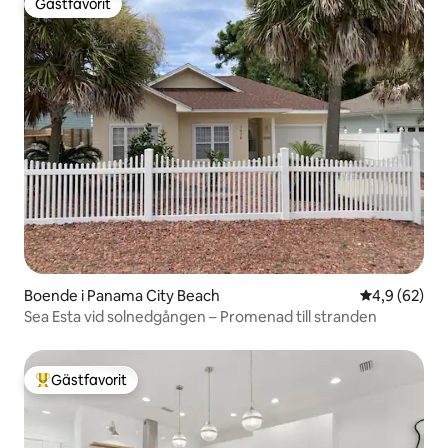
Gästfavorit
Gästfavorit
Boende i Panama City Beach
4,9 av 5 i g
4,9 (62)
Sea Esta vid solnedgången – Promenad till stranden
Gästfavorit
Populär gästfavorit