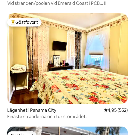
Vid stranden/poolen vid Emerald Coast i PCB… ‼️
Gästfavorit
Populär gästfavorit
Lägenhet i Panama City
4,95 av 5 i ge
4,95 (552)
Finaste stränderna och turistområdet.