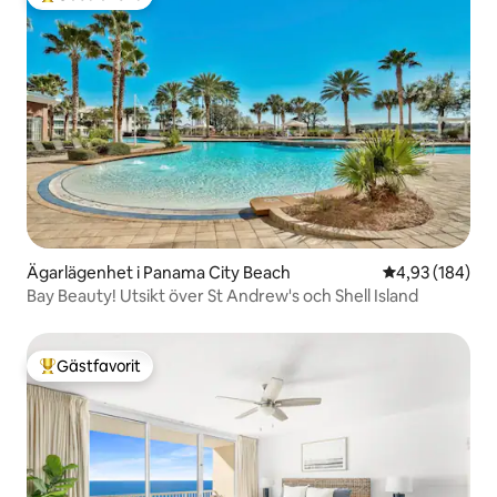
Populär gästfavorit
Ägarlägenhet i Panama City Beach
4,93 av 5 i ge
4,93 (184)
Bay Beauty! Utsikt över St Andrew's och Shell Island
Gästfavorit
Populär gästfavorit