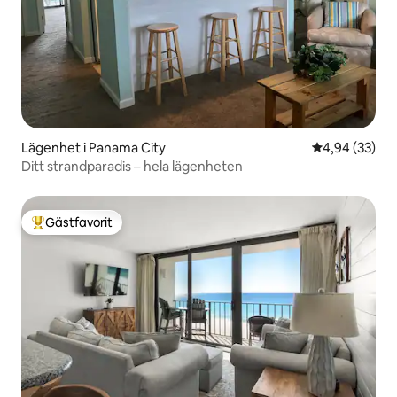
Lägenhet i Panama City
4,94 av 5 i g
4,94 (33)
Ditt strandparadis – hela lägenheten
Gästfavorit
Populär gästfavorit