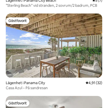
Lägenhet i Panama City Beach
5 av 5 i 
5 (7)
”Sterling Beach” vid stranden, 2 sovrum/2 badrum, PCB
Gästfavorit
Gästfavorit
Lägenhet i Panama City
4,91 av 5 i g
4,91 (32)
Casa Azul – På sandresan
Gästfavorit
Gästfavorit