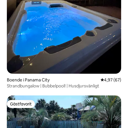
Boende i Panama City
4,97 av 5 i g
4,97 (67)
Strandbungalow | Bubbelpool! | Husdjursvänligt
Gästfavorit
Gästfavorit