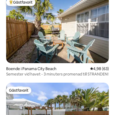
Gästfavorit
Populär gästfavorit
Boende i Panama City Beach
4,98 av 5 i g
4,98 (63)
Semester vid havet - 3 minuters promenad till STRANDEN!
Gästfavorit
Gästfavorit