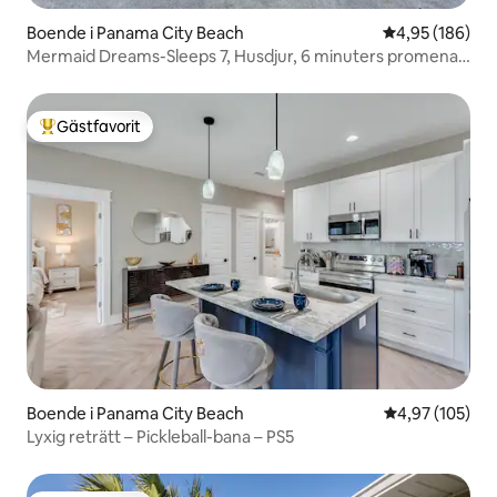
Boende i Panama City Beach
4,95 av 5 i ge
4,95 (186)
Mermaid Dreams-Sleeps 7, Husdjur, 6 minuters promenad
till stranden
Gästfavorit
Populär gästfavorit
Boende i Panama City Beach
4,97 av 5 i ge
4,97 (105)
Lyxig reträtt – Pickleball-bana – PS5