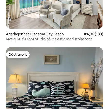
Ägarlägenhet i Panama City Beach
4,96 av 5 i ge
4,96 (180)
Mysig Gulf-Front Studio på Majestic med stolservice
Gästfavorit
Gästfavorit