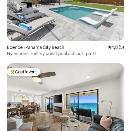
Boende i Panama City Beach
4,8 av 5 i 
4,8 (5)
Ny annons! Helt ny privat pool och putt putt!
Gästfavorit
Populär gästfavorit