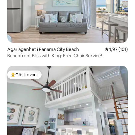
Ägarlägenhet i Panama City Beach
4,97 av 5 i ge
4,97 (101)
Beachfront Bliss with King: Free Chair Service!
Gästfavorit
Populär gästfavorit