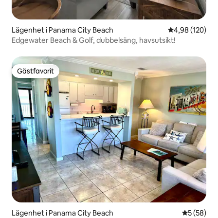
Lägenhet i Panama City Beach
4,98 av 5 i ge
4,98 (120)
Edgewater Beach & Golf, dubbelsäng, havsutsikt!
Gästfavorit
Gästfavorit
Lägenhet i Panama City Beach
5 av 5 i g
5 (58)