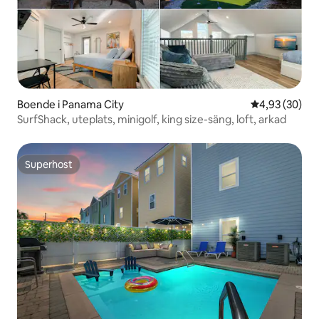
Boende i Panama City
4,93 av 5 i g
4,93 (30)
SurfShack, uteplats, minigolf, king size-säng, loft, arkad
Superhost
Superhost