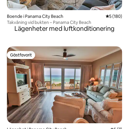
Boende i Panama City Beach
5 av 5 i ge
5 (180)
Takvåning vid bukten – Panama City Beach
Lägenheter med luftkonditionering
Gästfavorit
Gästfavorit