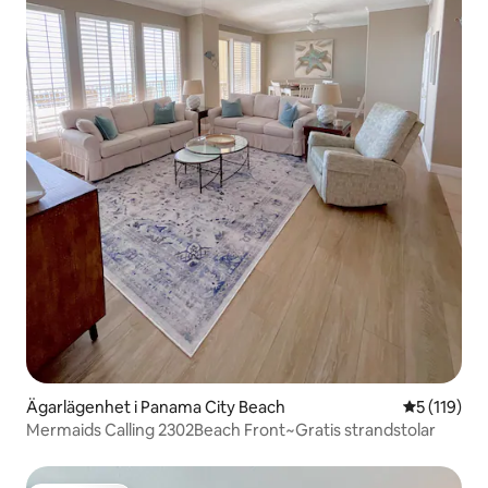
Ägarlägenhet i Panama City Beach
5 av 5 i ge
5 (119)
Mermaids Calling 2302Beach Front~Gratis strandstolar