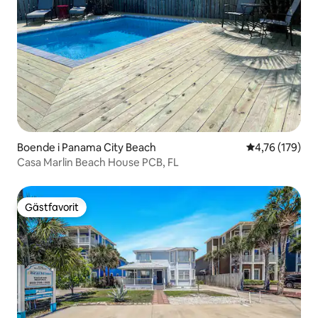
Boende i Panama City Beach
4,76 av 5 i ge
4,76 (179)
Casa Marlin Beach House PCB, FL
Gästfavorit
Gästfavorit