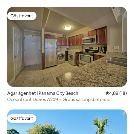
Gästfavorit
Gästfavorit
Ägarlägenhet i Panama City Beach
4,89 av 5 i g
4,89 (18)
Oceanfront Dunes A209 + Gratis säsongsbetonad
strandlounge
Gästfavorit
Gästfavorit