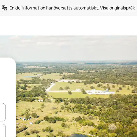
En del information har översatts automatiskt. 
Visa originalspråk
d upp- och nedåtpilarna eller utforska genom att trycka eller svepa.