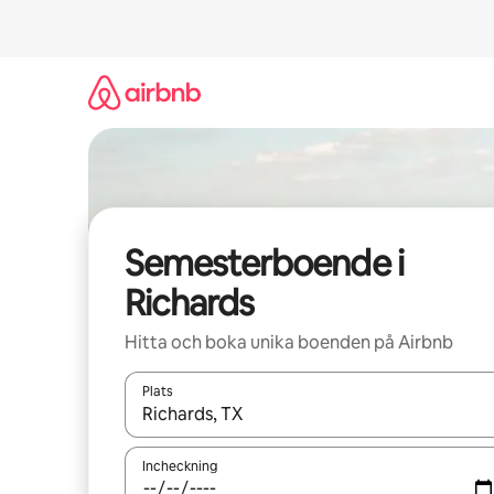
Hoppa
till
innehåll
Semesterboende i
Richards
Hitta och boka unika boenden på Airbnb
Plats
När resultaten är tillgängliga kan du navigera me
Incheckning