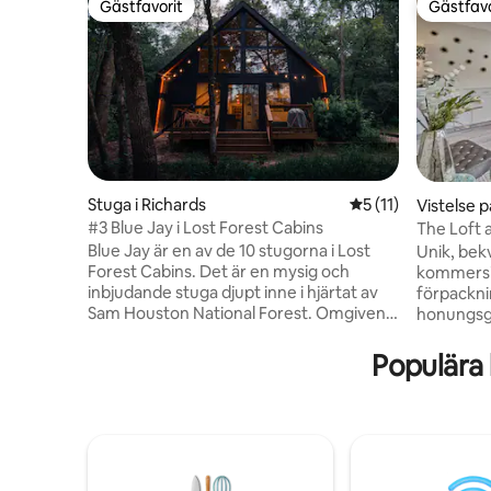
Gästfavorit
Gästfavo
Gästfavorit
Gästfavo
Stuga i Richards
5 av 5 i genomsnit
5 (11)
Vistelse 
ota
#3 Blue Jay i Lost Forest Cabins
The Loft 
BeeWeave
Blue Jay är en av de 10 stugorna i Lost
Unik, bekv
Forest Cabins. Det är en mysig och
kommersie
inbjudande stuga djupt inne i hjärtat av
förpackni
Sam Houston National Forest. Omgiven
honungsgå
av höga träd och fridfull utsikt över
kontorsut
dammen är denna charmiga tillflyktsort
vårt Hone
Populära
den perfekta platsen för att koppla av,
minnesvär
ladda om och återförenas med naturen i
Sov ovanf
total komfort. Stor soffa Egen veranda.
vår honun
Eldstad och uteplats. Fullt utrustat kök.
veranda o
Luftkonditionering och värme för
vår gård,
komfort året runt. Dekorationen kan
provsmakn