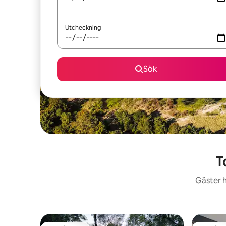
Utcheckning
Sök
T
Gäster h