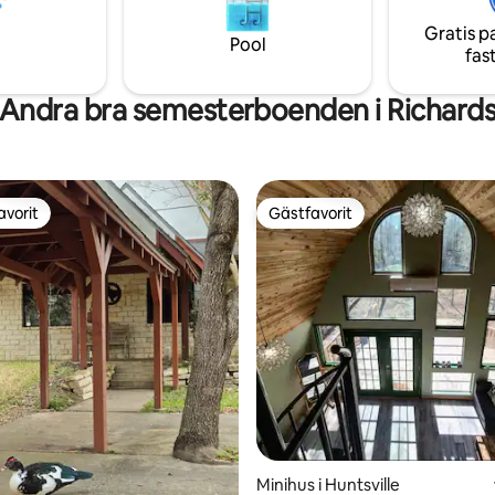
som har utsikt över rullande
ra genom vår gemensamma
betesmarker.
ch handla i vår historiska
Gratis p
Pool
utik!
fas
Andra bra semesterboenden i Richard
avorit
Gästfavorit
gästfavorit
Gästfavorit
Minihus i Huntsville