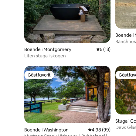
Boende i 
Ranchhus 
Zaiontz R
Boende i Montgomery
5 av 5 i genomsnit
5 (13)
Liten stuga i skogen
Gästfavorit
Gästfavo
Gästfavorit
Gästfavo
Stuga i C
Dew: Glas
Boende i Washington
4,98 av 5 i genomsnit
4,98 (99)
från topp