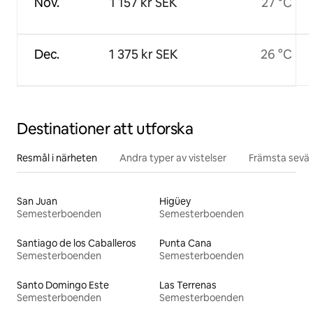
Nov.
1 157 kr SEK
27 °C
Dec.
1 375 kr SEK
26 °C
Destinationer att utforska
Resmål i närheten
Andra typer av vistelser
Främsta sevär
San Juan
Higüey
Semesterboenden
Semesterboenden
Santiago de los Caballeros
Punta Cana
Semesterboenden
Semesterboenden
Santo Domingo Este
Las Terrenas
Semesterboenden
Semesterboenden