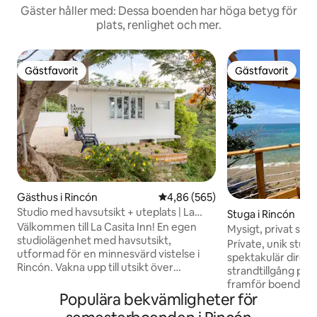
Gäster håller med: Dessa boenden har höga betyg för
plats, renlighet och mer.
Gästfavorit
Gästfavorit
Gästfavorit
Gästfavorit
Gästhus i Rincón
4,86 av 5 i genomsnittligt bety
4,86 (565)
Studio med havsutsikt + uteplats | La
Stuga i Rincón
Casita Inn
Välkommen till La Casita Inn! En egen
Mysigt, privat stra
studiolägenhet med havsutsikt,
Rincón
Prívate, unik stug
utformad för en minnesvärd vistelse i
spektakulär direkt 
Rincón. Vakna upp till utsikt över
strandtillgång på 
Karibiska havet och njut av ditt
framför boendet) 
morgonkaffe på den privata uteplatsen
Populära bekvämligheter för
vackra Rincón, Pue
när solen går upp. Ett lugnt, tyst ställe
solbad, simning, s