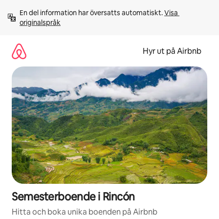
Hoppa
En del information har översatts automatiskt. 
Visa 
till
originalspråk
innehåll
Hyr ut på Airbnb
Semesterboende i Rincón
Hitta och boka unika boenden på Airbnb