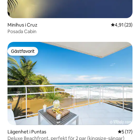
Minihus i Cruz
4,91 av 5 i g
4,91 (23)
Posada Cabin
Gästfavorit
Gästfavorit
Lägenhet i Puntas
5 av 5 i g
5 (17)
Deluxe Beachfront, perfekt för 2 par (kingsize-sängar)