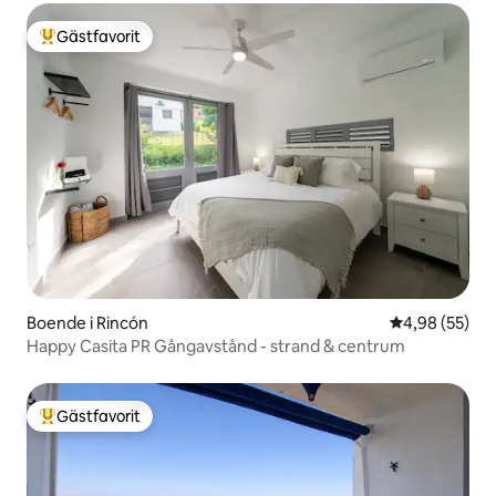
Gästfavorit
Populär gästfavorit
Boende i Rincón
4,98 av 5 i g
4,98 (55)
Happy Casita PR Gångavstånd - strand & centrum
Gästfavorit
Populär gästfavorit