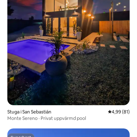
Stuga i San Sebastián
4,99 av 5 i g
4,99 (81)
Monte Sereno · Privat uppvärmd pool