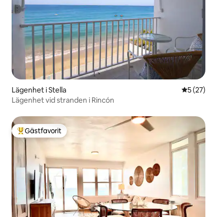
Lägenhet i Stella
5 av 5 i g
5 (27)
Lägenhet vid stranden i Rincón
Gästfavorit
Populär gästfavorit