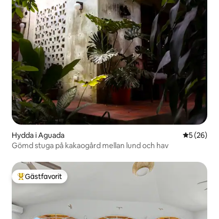
Hydda i Aguada
5 av 5 i g
5 (26)
Gömd stuga på kakaogård mellan lund och hav
Gästfavorit
Populär gästfavorit