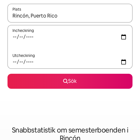
Plats
När resultaten är tillgängliga kan du navigera med upp- och ned
Incheckning
Utcheckning
Sök
Snabbstatistik om semesterboenden i
Rincón