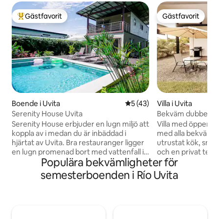
Gästfavorit
Gästfavorit
Populär gästfavorit
Gästfavorit
Boende i Uvita
5 av 5 i genomsnittligt be
5 (43)
Villa i Uvita
Serenity House Uvita
Bekväm dubbelsäng i
gård, pool
Serenity House erbjuder en lugn miljö att
Villa med öppen p
koppla av i medan du är inbäddad i
med alla bekvämlig
hjärtat av Uvita. Bra restauranger ligger
utrustat kök, smart 
en lugn promenad bort med vattenfall i
och en privat terr
Populära bekvämligheter för
närheten. En sju minuters bilresa tar dig
en perfekt dag gen
till de berömda stränderna Whale Tail
den lyxiga King-s
semesterboenden i Río Uvita
och Playa Hermosa. Serenity Houses
gäster som den b
vackra boenden är omgivna av sångerna
stan. INGEN besökspolicy och VÄNLIGEN
från tukaner, scharlakansaror och
inga barn/spädbarn tillåt
vrålapor, för att nämna några. Frodig
behövs. Gångavstån
landskapsarkitektur bidrar till den
restauranger, bank