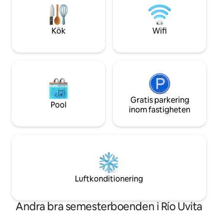
tropiska skönheten medan du njuter av
en kort bilresa till
ditt morgonkaffe, kvällscocktail eller tar
Park och de vackr
ett dopp i poolen.
Kök
Wifi
Gratis parkering
Pool
inom fastigheten
Luftkonditionering
Andra bra semesterboenden i Río Uvita