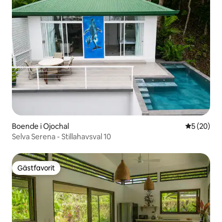
Boende i Ojochal
5 av 5 i g
5 (20)
Selva Serena - Stillahavsval 10
Gästfavorit
Gästfavorit