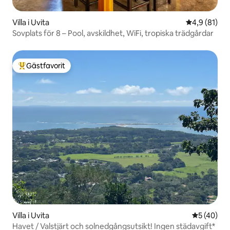
Villa i Uvita
4,9 av 5 i g
4,9 (81)
Sovplats för 8 – Pool, avskildhet, WiFi, tropiska trädgårdar
Gästfavorit
Populär gästfavorit
Villa i Uvita
5 av 5 i g
5 (40)
Havet / Valstjärt och solnedgångsutsikt! Ingen städavgift*