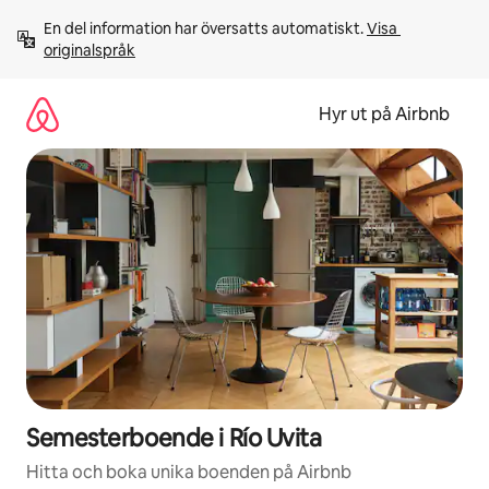
Hoppa
En del information har översatts automatiskt. 
Visa 
till
originalspråk
innehåll
Hyr ut på Airbnb
Semesterboende i Río Uvita
Hitta och boka unika boenden på Airbnb