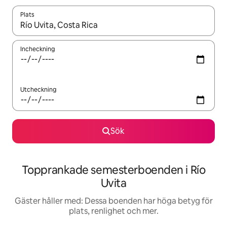
Plats
När resultaten är tillgängliga kan du navigera med upp- och ned
Incheckning
Utcheckning
Sök
Topprankade semesterboenden i Río
Uvita
Gäster håller med: Dessa boenden har höga betyg för
plats, renlighet och mer.