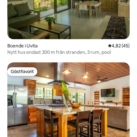
Boende i Uvita
4,82 av 5 i g
4,82 (45)
Nytt hus endast 300 m från stranden, 3 rum, pool
Gästfavorit
Gästfavorit