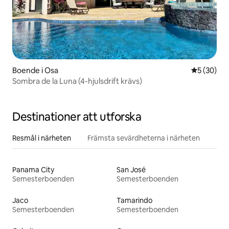
Boende i Osa
5 av 5 i g
5 (30)
Sombra de la Luna (4-hjulsdrift krävs)
Destinationer att utforska
Resmål i närheten
Främsta sevärdheterna i närheten
Panama City
San José
Semesterboenden
Semesterboenden
Jaco
Tamarindo
Semesterboenden
Semesterboenden