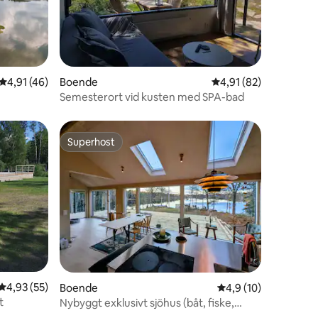
en
4,91 av 5 i genomsnittligt betyg, 46 omdömen
4,91 (46)
Boende
4,91 av 5 i genomsnit
4,91 (82)
Semesterort vid kusten med SPA-bad
Superhost
Superhost
4,93 av 5 i genomsnittligt betyg, 55 omdömen
4,93 (55)
Boende
4,9 av 5 i genomsnit
4,9 (10)
t
Nybyggt exklusivt sjöhus (båt, fiske,
skidor, bastu)