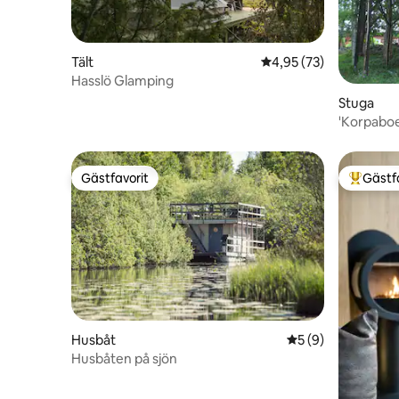
Tält
4,95 av 5 i genomsnit
4,95 (73)
Hasslö Glamping
Stuga
'Korpaboe
Gästfavorit
Gästf
Gästfavorit
Populär 
Husbåt
5 av 5 i genomsni
5 (9)
Husbåten på sjön