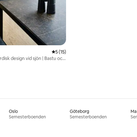
5 av 5 i genomsnittligt betyg, 15 omdöm
5 (15)
rdisk design vid sjön | Bastu och
Oslo
Göteborg
Ma
Semesterboenden
Semesterboenden
Se