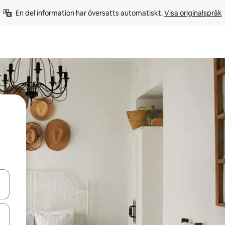
En del information har översatts automatiskt. 
Visa originalspråk
d upp- och nedåtpilarna eller utforska genom att trycka eller svepa.