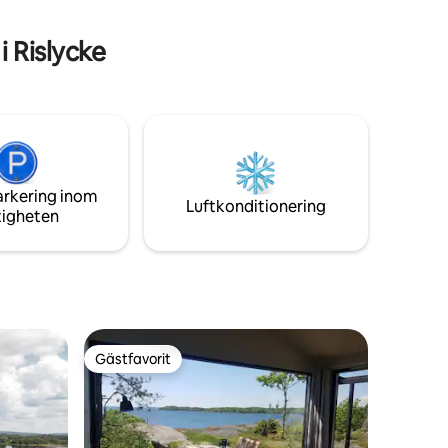
gärna hos
vid sjön med dina närmaste vänner o
familj en sommarkväll. Välkomna!
 Rislycke
arkering inom
Luftkonditionering
tigheten
Gästfavorit
Gästfavorit