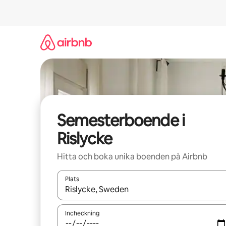
Hoppa
till
innehåll
Semesterboende i
Rislycke
Hitta och boka unika boenden på Airbnb
Plats
När resultaten är tillgängliga kan du navigera me
Incheckning