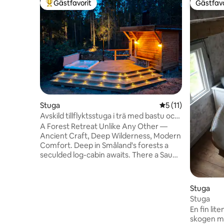
Gästfavorit
Gästfavo
Populär gästfavorit
Gästfavo
Stuga
5 av 5 i genomsnit
5 (11)
Avskild tillflyktsstuga i trä med bastu och
bubbelpool
A Forest Retreat Unlike Any Other —
Ancient Craft, Deep Wilderness, Modern
Comfort. Deep in Småland's forests a
seculded log-cabin awaits. There a Sauna
built with skiftesverk a Timber-framing
technique used since vikings, with grass
roof, an outdoor hot tub & shower.
Stuga
Surrounded by old-growth trees. Inside
Stuga
is 3 bedrooms, fireplace, new bathroom
En fin lite
and kitchen. In peaceful woods yet just 6
skogen me
min with car from shops, restaurants &