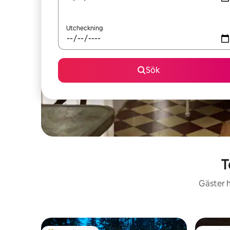
Utcheckning
Sök
T
Gäster h