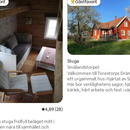
rit
Gästfavorit
rit
Populär gästfavorit
tligt betyg, 11 omdömen
Stuga
Smålandstorpet
Välkommen till Torestorps Drä
ett urgammalt hus i hjärtat av 
Här bor verklighetens sagor, hjä
kärlek, hårt arbete och fest i v
Huset är ca 100 m2 stort i två p
ligger ett stenkast från en stör
mangårdsbyggnad mitt ute på l
4,89 av 5 i genomsnittligt betyg, 28 omdöm
4,89 (28)
småländska skogarna. Du tar dig till
Kalmar och Öland på 30-60 min
n stuga fridfull beläget mitt i
till Nybro för att handla på tio. 
n nära till samhället och
duntäcken, en vedeldad kamin,