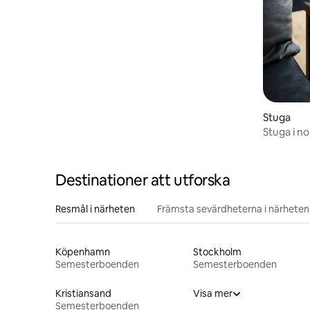
Stuga
Stuga i no
eldstad
Destinationer att utforska
Resmål i närheten
Främsta sevärdheterna i närheten
Köpenhamn
Stockholm
Semesterboenden
Semesterboenden
Kristiansand
Visa mer
Semesterboenden