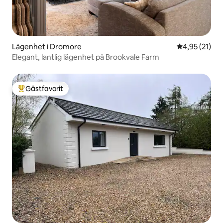
Lägenhet i Dromore
4,95 av 5 i g
4,95 (21)
Elegant, lantlig lägenhet på Brookvale Farm
Gästfavorit
Populär gästfavorit