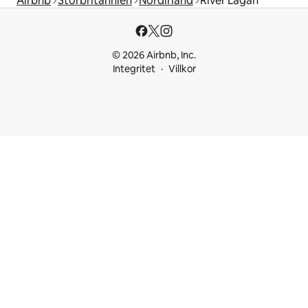
Airbnb
Storbritannien
Nordirland
River Lagan
© 2026 Airbnb, Inc.
Integritet
Villkor