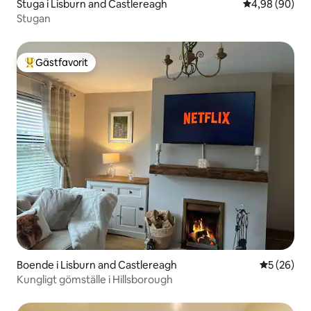
Stuga i Lisburn and Castlereagh
4,98 av 5 i g
4,98 (90)
Stugan
Gästfavorit
Populär gästfavorit
Boende i Lisburn and Castlereagh
5 av 5 i g
5 (26)
Kungligt gömställe i Hillsborough