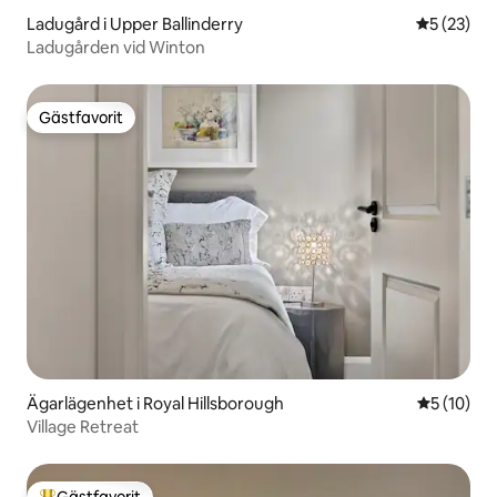
Ladugård i Upper Ballinderry
5 av 5 i g
5 (23)
Ladugården vid Winton
Gästfavorit
Gästfavorit
Ägarlägenhet i Royal Hillsborough
5 av 5 i g
5 (10)
Village Retreat