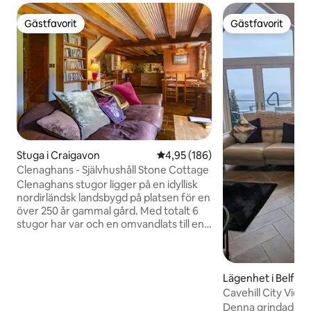
Gästfavorit
Gästfavorit
Gästfavorit
Gästfavorit
Stuga i Craigavon
4,95 av 5 i genomsnittligt bety
4,95 (186)
Clenaghans - Självhushåll Stone Cottage
Clenaghans stugor ligger på en idyllisk
nordirländsk landsbygd på platsen för en
över 250 år gammal gård. Med totalt 6
stugor har var och en omvandlats till en
hög specifikation med moderna
faciliteter inklusive
höghastighetsinternet och
bredbildstelevisioner. Varje lägenhet har
Lägenhet i Belfast
eget vardagsrum, kök, sovrum och eget
Cavehill City Vie
badrum. Du kommer att anlända till ett
Denna grindade lyx