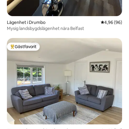
Lägenhet i Drumbo
4,96 av 5 i g
4,96 (96)
Mysig landsbygdslägenhet nära Belfast
Gästfavorit
Populär gästfavorit