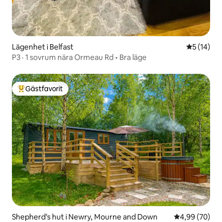
Lägenhet i Belfast
5 av 5 i g
5 (14)
P3 · 1 sovrum nära Ormeau Rd • Bra läge
Gästfavorit
Populär gästfavorit
Shepherd’s hut i Newry, Mourne and Down
4,99 av 5 i g
4,99 (70)