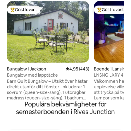
Gästfavorit
Gästfavorit
Populär gästfavorit
Populär gästfavor
Bungalow i Jackson
4,95 av 5 i genomsnittligt bet
4,95 (443)
Boende i Lansing
Bungalow med lapptäcke
LNSNG LXRY 4 | Bu
Barn Quilt Bungalow – Utsikt över hästar
Välkommen hem. F
direkt utanför ditt fönster! Inkluderar 1
upplevelse ville Ke
sovrum (queen-size-säng), 1 utdragbar
att trycka på två s
madrass (queen-size-säng), 1 badrum
Lampor som kan st
Populära bekvämligheter för
(dusch), vardagsrum, kök, värme och
med trycket på en
luftkonditionering. Gå på stigarna eller
Gasbrand inomhus,
semesterboenden i Rives Junction
gå till vingården. HÖGSTA ANTAL
Anpassat matbord 
GÄSTER är TVÅ. Du kan lägga till en
Samsung The Frame T
tredje person för 30 $/natt. Gäster får
remsa på väggen s