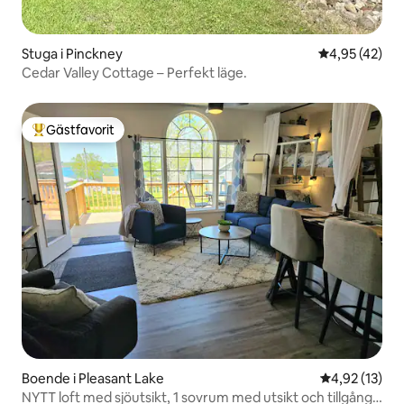
Stuga i Pinckney
4,95 av 5 i g
4,95 (42)
Cedar Valley Cottage – Perfekt läge.
Gästfavorit
Populär gästfavorit
Boende i Pleasant Lake
4,92 av 5 i g
4,92 (13)
NYTT loft med sjöutsikt, 1 sovrum med utsikt och tillgång