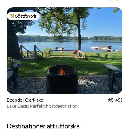
till sjö!
Gästfavorit
Populär gästfavorit
Boende i Clarklake
5 av 5 i g
5 (49)
Lake Oasis: Perfekt höstdestination!
Destinationer att utforska