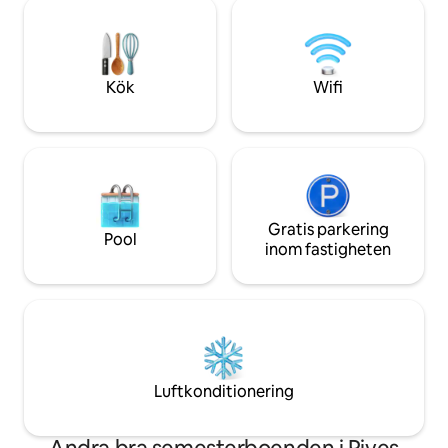
inte ta med ytterligare personer, oavsett
Skywalker avundsjuk
hur länge de stannar. Airbnb kommer att
kockarna kyssar? 
kontaktas omedelbart om du
som vi förmodlige
överskrider den maximala
hårstrå tungt på. M
beläggningsgränsen. Inga barn, djur eller
investering komme
Kök
Wifi
servicedjur (allergi/hälsorisk).
bästa delen av din 
Gratis parkering
Pool
inom fastigheten
Luftkonditionering