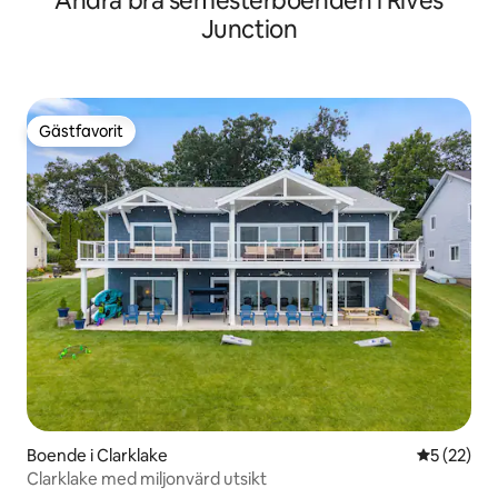
Andra bra semesterboenden i Rives
Junction
Gästfavorit
Gästfavorit
Boende i Clarklake
5 av 5 i g
5 (22)
Clarklake med miljonvärd utsikt