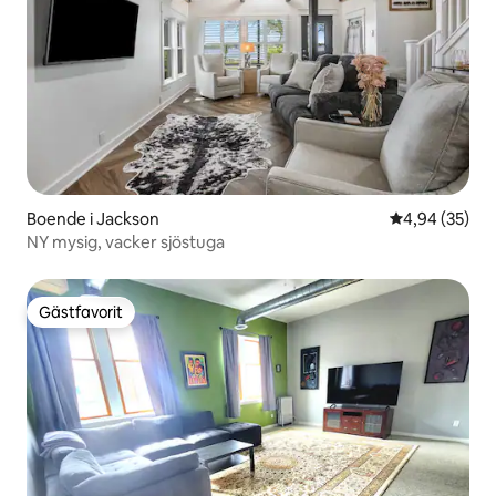
Boende i Jackson
4,94 av 5 i g
4,94 (35)
NY mysig, vacker sjöstuga
Gästfavorit
Gästfavorit