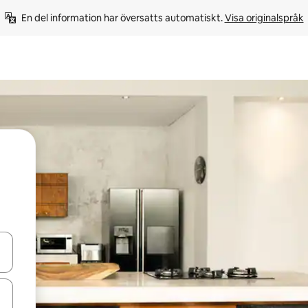
En del information har översatts automatiskt. 
Visa originalspråk
d upp- och nedåtpilarna eller utforska genom att trycka eller svepa.