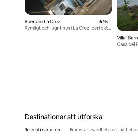
Boende i La Cruz
Nytt ställe att bo 
Nytt
Rymligt och lugnt hus i La Cruz, perfekt
för familjer
Villa i Bar
Casa del 
Destinationer att utforska
Resmål i närheten
Främsta sevärdheterna i närheten