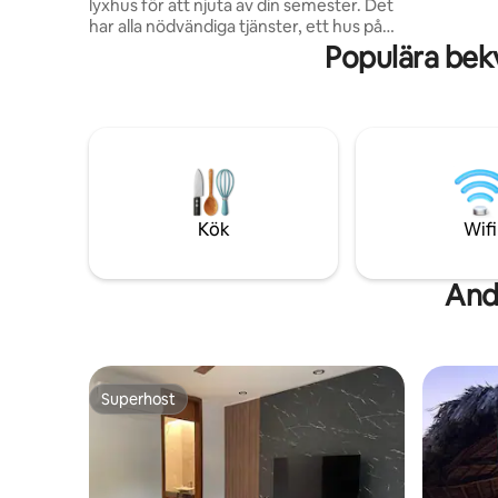
lyxhus för att njuta av din semester. Det
har alla nödvändiga tjänster, ett hus på
en våning, speciellt för äldre vuxna. 1:a
Populära bek
sovrummet med king size-säng, badrum,
omklädningsrum, luftkonditionering och
TV. 2:a sovrummet med dubbelsäng,
luftkonditionering, garderob och TV.
Dubbelrum, matsal för 8 personer med
TV, fullt utrustat kök med kylskåp,
komplett badrum. Garage med elektrisk
grind för 2 bilar
Kök
Wifi
And
Superhost
Superhost