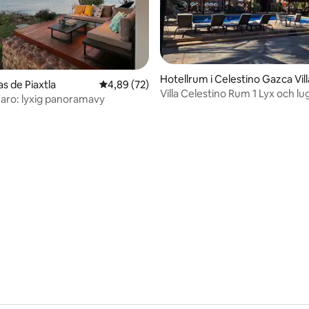
på
Hotellrum i Celestino Gazca Vil
ras de Piaxtla
4,89 av 5 i genomsnittligt betyg, 72 omdöm
4,89 (72)
Villa Celestino Rum 1 Lyx och 
Faro: lyxig panoramavy