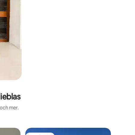
ieblas
 och mer.
Hydda i 