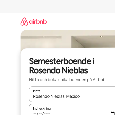
Hoppa
till
innehåll
Semesterboende i
Rosendo Nieblas
Hitta och boka unika boenden på Airbnb
Plats
När resultaten är tillgängliga kan du navigera me
Incheckning