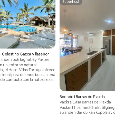
Superhost
Superhost
i Celestino Gazca Villaseñor
tranden och lugnet By Partner
n un entorno natural
do, el Hotel Villas Tortuga ofrece
o ideal para quienes buscan una
de contacto con la naturaleza.
laciones pensadas para el
 la relajación, este es un lugar
para familias y grupos que
ttligt betyg, 7 omdömen
Boende i Barras de Piaxtla
sfrutar de una experiencia
Vackra Casa Barras de Piaxtla
Vackert hus med direkt tillgång t
para relajarse y vivir
stranden där du kan koppla av 
especiales en un natural y