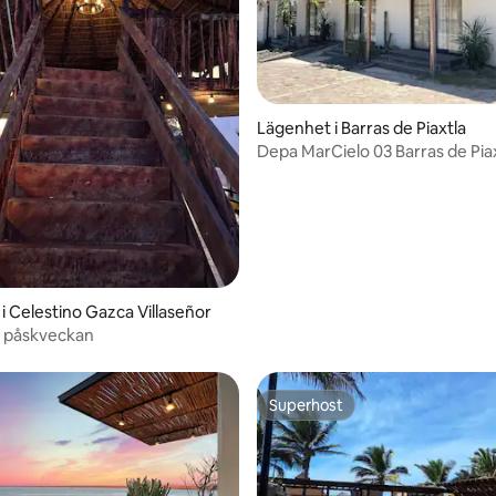
Lägenhet i Barras de Piaxtla
Depa MarCielo 03 Barras de Pia
i Celestino Gazca Villaseñor
 påskveckan
Superhost
Superhost