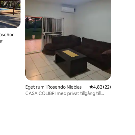
laseñor
en
lugn
Eget rum i Rosendo Nieblas
4,82 av 5 i genomsnit
4,82 (22)
CASA COLIBRI med privat tillgång till
STRAND och PALAPA