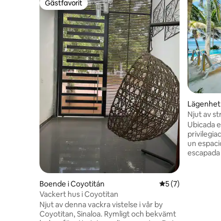
Gästfavorit
Gästfavorit
Lägenhet 
Njut av s
Ubicada e
privilegia
un espaci
escapada 
Con insta
descanso y
perfecto 
Boende i Coyotitán
5 av 5 i genomsni
5 (7)
deseen di
Vackert hus i Coyotitan
única. El lugar ofrece toda la comodidad
Njut av denna vackra vistelse i vår by
necesaria 
Coyotitan, Sinaloa. Rymligt och bekvämt
momentos 