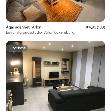
Ägarlägenhet i Arlon
4,93 av 5 i ge
4,93 (138)
En rymlig vindsstudio i Arlon Luxemburg.
Superhost
Superhost