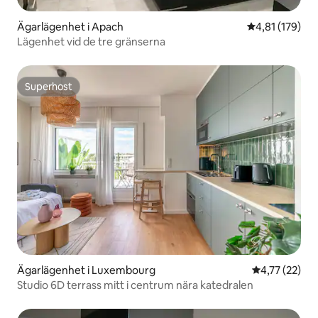
Ägarlägenhet i Apach
4,81 av 5 i ge
4,81 (179)
Lägenhet vid de tre gränserna
Superhost
Superhost
Ägarlägenhet i Luxembourg
4,77 av 5 i g
4,77 (22)
Studio 6D terrass mitt i centrum nära katedralen