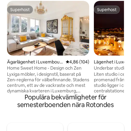
Superhost
Superhost
Superhost
Superhost
Ägarlägenhet i Luxembour
4,86 av 5 i genomsnittligt bety
4,86 (104)
Lägenhet i Luxem
g
Home Sweet Home - Design och Zen
Underbar studiolä
centrum nära järn
Lyxiga möbler, i designstil, baserat på
Liten studio i cen
Zen-reglerna för välbefinnande. Stadens
promenad från tågstation
centrum, ett av de vackraste och mest
studio ligger i ce
dynamiska kvarteren i Luxemburg,
centralstationen, oc
Populära bekvämligheter för
torget i Paris. Lägenheten är utrustad
till monumenten 
med alla bekvämligheter och
huvudattraktioner
semesterboenden nära Rotondes
extrautrustning som behövs för att
har du: 1) Matbuti
tillbringa trevliga stunder. Njut av de
stormarknader: du 
kostnadsfria transporttjänsterna för att
kvalitetsprodukte
besöka staden. 1' från centralstationen
Restauranger och 
och 5 min promenad från den historiska
många olika resta