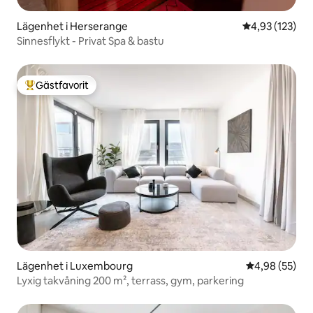
Lägenhet i Herserange
4,93 av 5 i ge
4,93 (123)
Sinnesflykt - Privat Spa & bastu
Gästfavorit
Populär gästfavorit
Lägenhet i Luxembourg
4,98 av 5 i g
4,98 (55)
Lyxig takvåning 200 m², terrass, gym, parkering