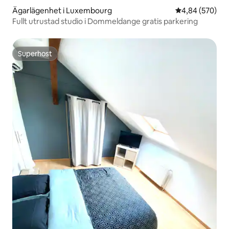
Ägarlägenhet i Luxembourg
4,84 av 5 i ge
4,84 (570)
Fullt utrustad studio i Dommeldange gratis parkering
Superhost
Superhost