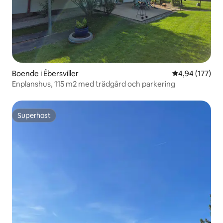
Boende i Ébersviller
4,94 av 5 i ge
4,94 (177)
Enplanshus, 115 m2 med trädgård och parkering
Superhost
Superhost