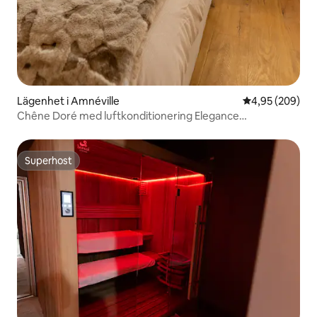
Lägenhet i Amnéville
4,95 av 5 i ge
4,95 (209)
Chêne Doré med luftkonditionering Elegance
turistcentrum
Superhost
Superhost