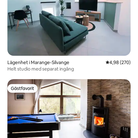
Lägenhet i Marange-Silvange
4,98 av 5 i ge
4,98 (270)
Helt studio med separat ingång
Gästfavorit
Gästfavorit