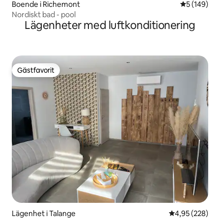
Boende i Richemont
5 av 5 i ge
5 (149)
Nordiskt bad - pool
Lägenheter med luftkonditionering
Gästfavorit
Gästfavorit
Lägenhet i Talange
4,95 av 5 i ge
4,95 (228)