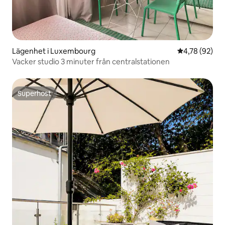
Lägenhet i Luxembourg
4,78 av 5 i g
4,78 (92)
Vacker studio 3 minuter från centralstationen
Superhost
Superhost