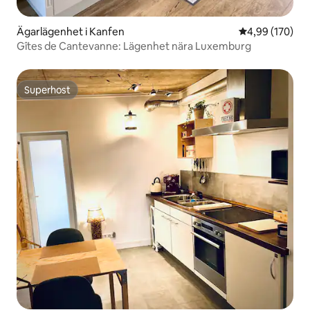
Ägarlägenhet i Kanfen
4,99 av 5 i ge
4,99 (170)
Gîtes de Cantevanne: Lägenhet nära Luxemburg
Superhost
Superhost