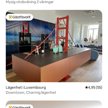
Mysig vindsvåning 2 våningar
Gästfavorit
Populär gästfavorit
Lägenhet i Luxembourg
4,95 av 5 i g
4,95 (55)
Downtown, Charmig lägenhet
Gästfavorit