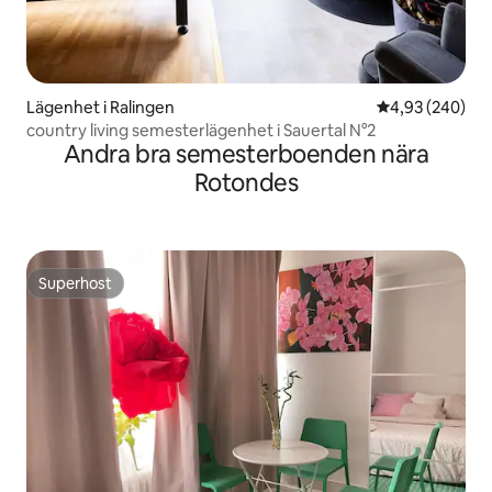
Lägenhet i Ralingen
4,93 av 5 i ge
4,93 (240)
country living semesterlägenhet i Sauertal N°2
Andra bra semesterboenden nära
Rotondes
Superhost
Superhost