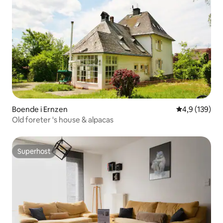
Boende i Ernzen
4,9 av 5 i ge
4,9 (139)
Old foreter 's house & alpacas
Superhost
Superhost