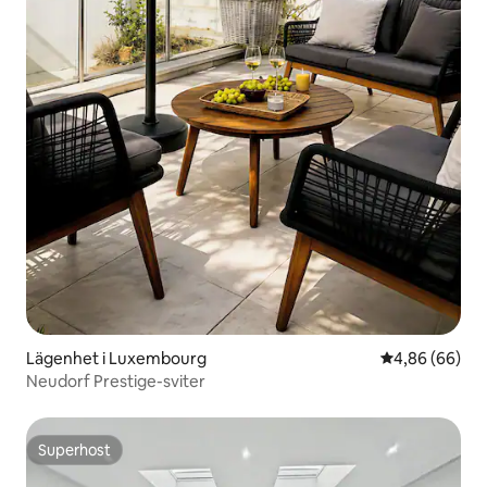
Lägenhet i Luxembourg
4,86 av 5 i g
4,86 (66)
Neudorf Prestige-sviter
Superhost
Superhost