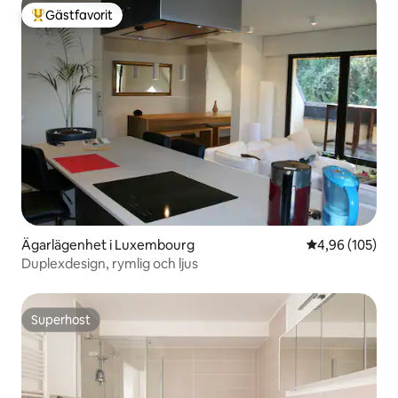
Gästfavorit
Populär gästfavorit
Ägarlägenhet i Luxembourg
4,96 av 5 i ge
4,96 (105)
Duplexdesign, rymlig och ljus
Superhost
Superhost