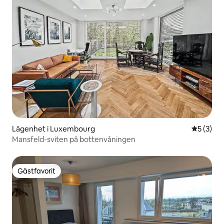
Lägenhet i Luxembourg
5 av 5 i 
5 (3)
Mansfeld-sviten på bottenvåningen
Gästfavorit
Gästfavorit