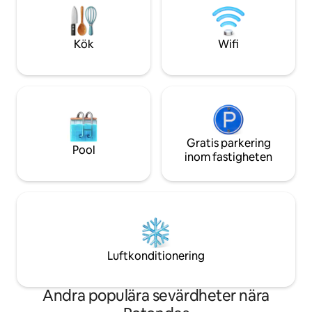
stadskärnan. Oavsett om du letar efter
hög kvalitet i nä
arbete eller semester, kommer din
Andra butiker: klädbutiker, apotek,
lägenhet att ge all den komfort som
librairies och and
Kök
Wifi
behövs för stora minnen.
Gratis parkering
Pool
inom fastigheten
Luftkonditionering
Andra populära sevärdheter nära