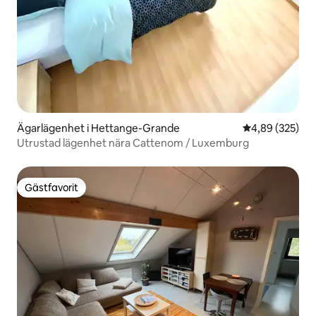
Ägarlägenhet i Hettange-Grande
4,89 av 5 i ge
4,89 (325)
Utrustad lägenhet nära Cattenom / Luxemburg
Gästfavorit
Gästfavorit