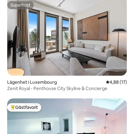
Superhost
Superhost
Lägenhet i Luxembourg
4,88 av 5 i g
4,88 (17)
Zenit Royal - Penthouse City Skyline & Concierge
Gästfavorit
Populär gästfavorit