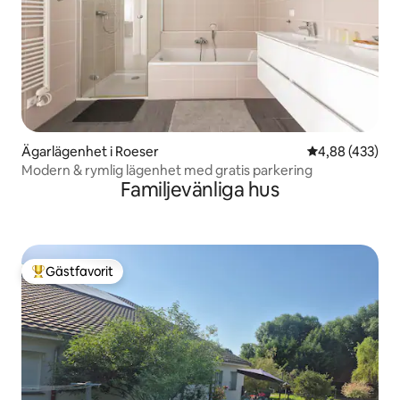
Ägarlägenhet i Roeser
4,88 av 5 i ge
4,88 (433)
Modern & rymlig lägenhet med gratis parkering
Familjevänliga hus
Gästfavorit
Populär gästfavorit