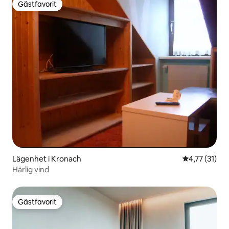
Gästfavorit
Gästfavorit
Lägenhet i Kronach
4,77 av 5 i 
4,77 (31)
Härlig vind
Gästfavorit
Gästfavorit