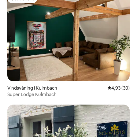
Gästfavorit
Vindsvåning i Kulmbach
4,93 av 5 i g
4,93 (30)
Super Lodge Kulmbach