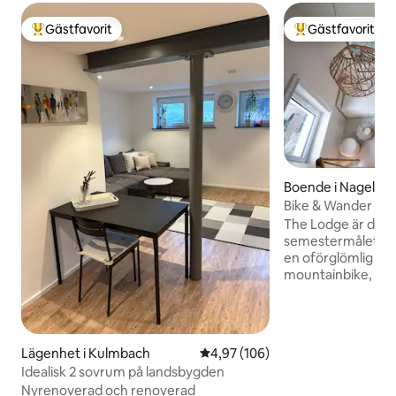
Gästfavorit
Gästfavorit
Populär gästfavorit
Populär gästfavor
Boende i Nagel
Bike & Wander Lod
nära sjö och golf
The Lodge är det 
semestermålet för a
en oförglömlig oc
mountainbike, golf
längdskidåkning el
vandringssemeste
Fichtelgebirge. O
hela familjen elle
Lägenhet i Kulmbach
4,97 av 5 i genomsnittligt bety
4,97 (106)
modernt, sofistik
Idealisk 2 sovrum på landsbygden
autentiskt. Vi har g
Nyrenoverad och renoverad
erbjuda dig ett drö