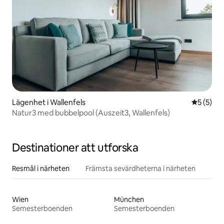
Lägenhet i Wallenfels
5 av 5 i 
5 (5)
Natur3 med bubbelpool (Auszeit3, Wallenfels)
Destinationer att utforska
Resmål i närheten
Främsta sevärdheterna i närheten
Wien
München
Semesterboenden
Semesterboenden