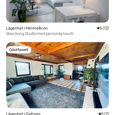
Lägenhet i Himmelkron
5 av 5 i g
5 (12)
Slow living Studio med personlig touch
Gästfavorit
Gästfavorit
Lägenhet i Gefrees
5 av 5 i 
5 (7)