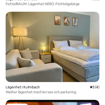
FichtelRAUM: Lägenhet NERO i Fichtelgebirge
Lägenhet i Kulmbach
5 av 5 i 
5 (4)
Weiher lägenhet med terrass och parkering