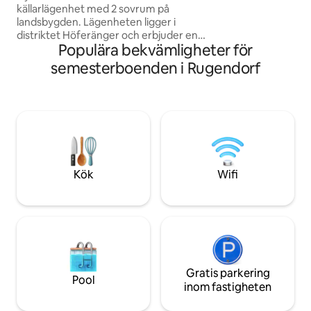
källarlägenhet med 2 sovrum på
semesterläge med
landsbygden. Lägenheten ligger i
och avkoppling. Ha 
distriktet Höferänger och erbjuder en
upptäcka!
Populära bekvämligheter för
perfekt utgångspunkt för
vandringar/snöturer/skidturer i
semesterboenden i Rugendorf
Frankenwald och Fichtelgebirge.
Parkering är tillgänglig utan kostnad, är
parkeringsplats för cyklar också
tillgänglig. Cykelvägen ligger direkt
framför boendet. Kulmbach Zentrum
ligger ca 5 km bort. Städerna Bayreuth
och Kronach ligger på 30 och 20 min
vardera. restid.
Kök
Wifi
Gratis parkering
Pool
inom fastigheten