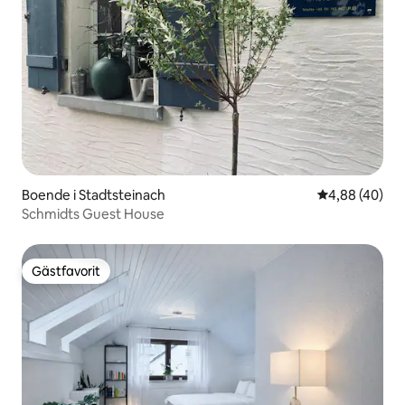
Boende i Stadtsteinach
4,88 av 5 i g
4,88 (40)
Schmidts Guest House
Gästfavorit
Gästfavorit