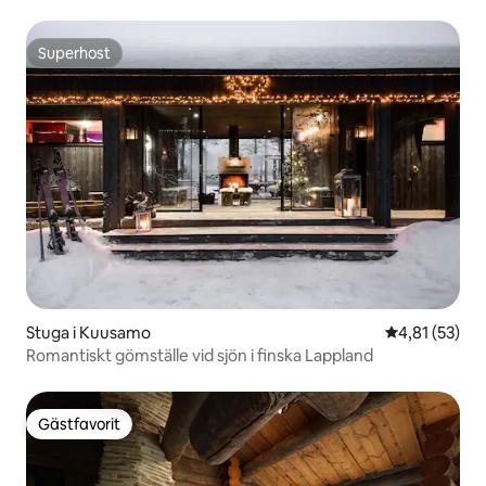
Superhost
Superhost
Stuga i Kuusamo
4,81 av 5 i g
4,81 (53)
Romantiskt gömställe vid sjön i finska Lappland
Gästfavorit
Gästfavorit