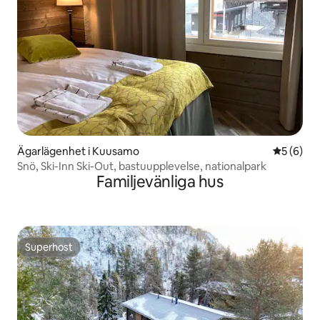
Ägarlägenhet i Kuusamo
5 av 5 i 
5 (6)
Snö, Ski-Inn Ski-Out, bastuupplevelse, nationalpark
Familjevänliga hus
Superhost
Superhost