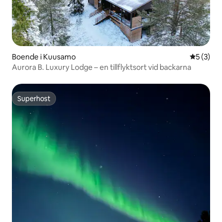
Boende i Kuusamo
5 av 5 i 
5 (3)
Aurora B. Luxury Lodge – en tillflyktsort vid backarna
Superhost
Superhost