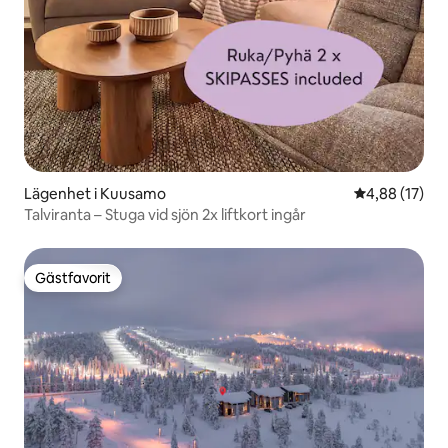
Lägenhet i Kuusamo
4,88 av 5 i g
4,88 (17)
Talviranta – Stuga vid sjön 2x liftkort ingår
Gästfavorit
Gästfavorit