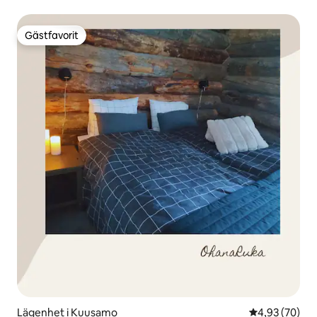
Gästfavorit
Gästfavorit
Lägenhet i Kuusamo
4,93 av 5 i g
4,93 (70)