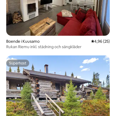
Boende i Kuusamo
4,96 av 5 i g
4,96 (25)
Rukan Riemu inkl. städning och sängkläder
Superhost
Superhost