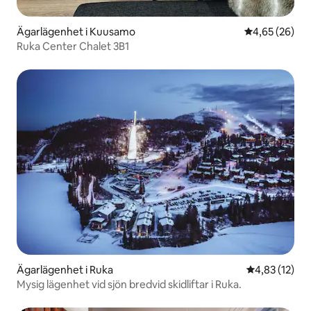
Ägarlägenhet i Kuusamo
4,65 av 5 i g
4,65 (26)
Ruka Center Chalet 3B1
Ägarlägenhet i Ruka
4,83 av 5 i g
4,83 (12)
Mysig lägenhet vid sjön bredvid skidliftar i Ruka.