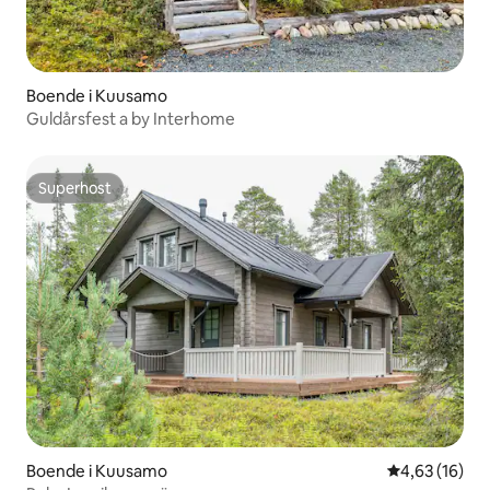
Boende i Kuusamo
Guldårsfest a by Interhome
Superhost
Superhost
Boende i Kuusamo
4,63 av 5 i g
4,63 (16)