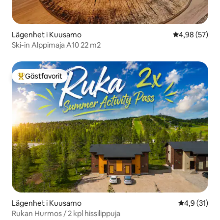
Lägenhet i Kuusamo
4,98 av 5 i g
4,98 (57)
Ski-in Alppimaja A10 22 m2
Gästfavorit
Populär gästfavorit
Lägenhet i Kuusamo
4,9 av 5 i g
4,9 (31)
Rukan Hurmos / 2 kpl hissilippuja