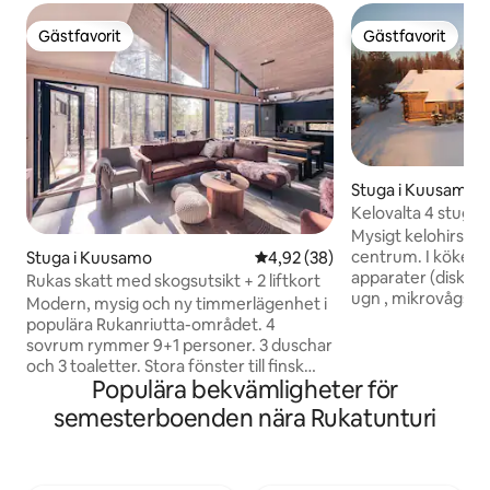
Gästfavorit
Gästfavorit
Gästfavorit
Gästfavorit
Stuga i Kuusamo
Kelovalta 4 stuga 
Mysigt kelohirsi p
centrum. I köket, 
Stuga i Kuusamo
4,92 av 5 i genomsnittligt bet
4,92 (38)
apparater (diskmas
Rukas skatt med skogsutsikt + 2 liftkort
ugn , mikrovågsug
Modern, mysig och ny timmerlägenhet i
porslin. På bottenvåningen i stugan är
populära Rukanriutta-området. 4
vardagsrumsköke
sovrum rymmer 9+1 personer. 3 duschar
ett sovrum med en
och 3 toaletter. Stora fönster till finsk
loftcenter med sep
Populära bekvämligheter för
skog och fantastisk bastu. Du kommer
ändar. Det ena me
att älska dem! En mataffär, vinbutik, kall
semesterboenden nära Rukatunturi
med två separata säng
bensinstation och snöskoter och
anslutning, luftk
cykeluthyrning strax över 1 km bort.
laddare med typ2-
Skid-, snöskoter- och cykelleder startar
separat). En kort resa till skidspåret från