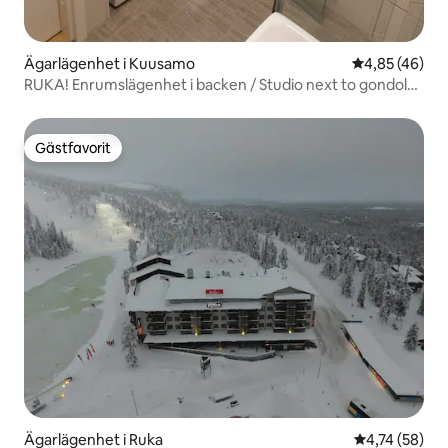
Ägarlägenhet i Kuusamo
4,85 av 5 i g
4,85 (46)
RUKA! Enrumslägenhet i backen / Studio next to gondola!
#2
Gästfavorit
Gästfavorit
Ägarlägenhet i Ruka
4,74 av 5 i g
4,74 (58)