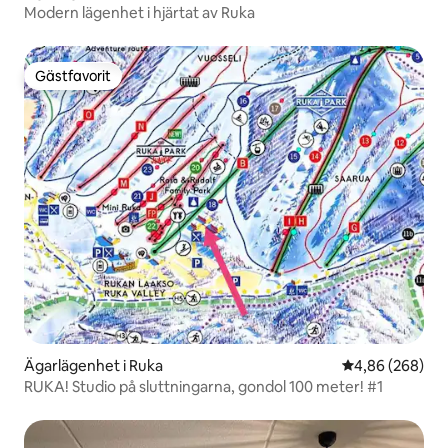
Modern lägenhet i hjärtat av Ruka
Gästfavorit
Gästfavorit
Ägarlägenhet i Ruka
4,86 av 5 i ge
4,86 (268)
RUKA! Studio på sluttningarna, gondol 100 meter! #1