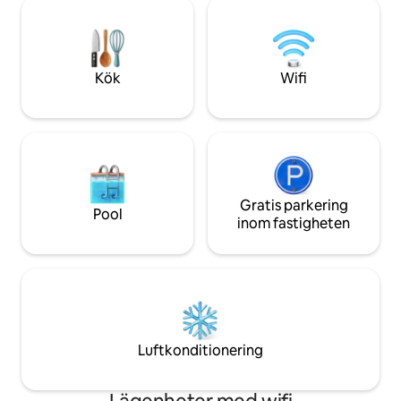
från samma väg. I priset ingår 2 liftkort
stugans trädgård!
under vintersäsongen (värde upp till
575e för en vecka), en snöskoter till
skidbackarna (missa inte det) och en
snösläde.
Kök
Wifi
Gratis parkering
Pool
inom fastigheten
Luftkonditionering