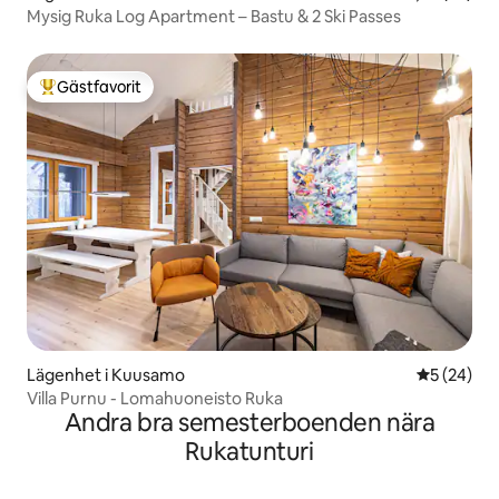
Mysig Ruka Log Apartment – Bastu & 2 Ski Passes
Gästfavorit
Populär gästfavorit
Lägenhet i Kuusamo
5 av 5 i g
5 (24)
Villa Purnu - Lomahuoneisto Ruka
Andra bra semesterboenden nära
Rukatunturi