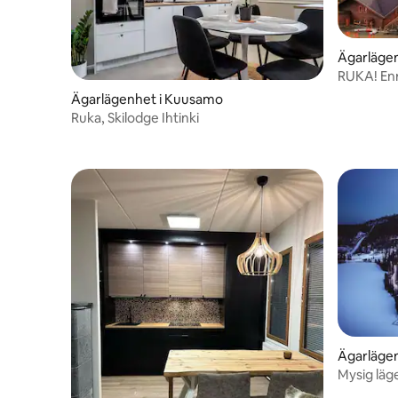
Ägarläge
RUKA! Enr
next to g
Ägarlägenhet i Kuusamo
Ruka, Skilodge Ihtinki
Ägarlägen
Mysig läge
Ruka.