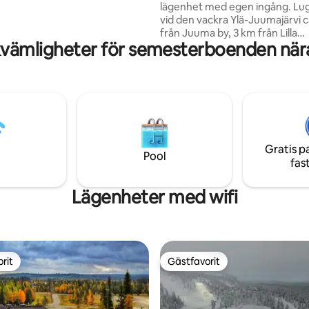
rädgård!
lägenhet med egen ingång. Lug
vid den vackra Ylä-Juumajärvi 
från Juuma by, 3 km från Lilla
vämligheter för semesterboenden när
Karhunkierros, nära Oulangan
nationalpark. I närheten finns f
naturattraktioner: Karhunkierr
Riisitunturi, Ruka, Kiutaköngäs 
kan göra dagsutflykter till närl
platser. Strandsaunan är tillgäng
ger dig råd om hur du värmer u
WiFi tillgängligt. Priset inkluder
Gratis p
sänglinne och handdukar för tr
Pool
fas
personer.
Lägenheter med wifi
rit
Gästfavorit
rit
Gästfavorit