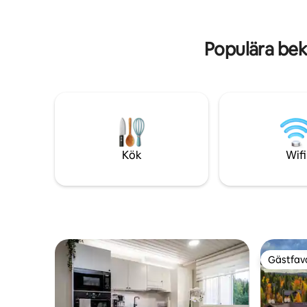
stugans t
under vintersäsongen (värde upp till
575e för en vecka), en snöskoter till
skidbackarna (missa inte det) och en
Populära bek
snösläde.
Kök
Wifi
Gästfavo
Gästfavo