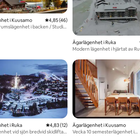
nhet i Kuusamo
4,85 av 5 i genomsnittligt betyg, 46 omdöm
4,85 (46)
umslägenhet i backen / Studio
ondola! #2
Ägarlägenhet i Ruka
Modern lägenhet i hjärtat av R
het i Ruka
4,83 av 5 i genomsnittligt betyg, 12 omdöm
4,83 (12)
Ägarlägenhet i Kuusamo
nhet vid sjön bredvid skidliftar i
Vecka 10 semesterlägenhet i
Rukatunturi.