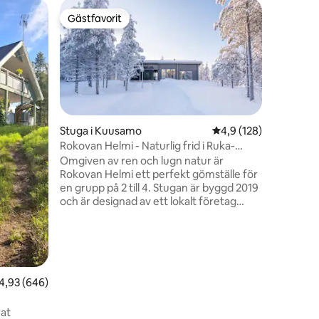
Lägenhet
Gästfavorit
Gästfav
Gästfavorit
Gästfav
Tunturi 
En säker
ladda upp
renoverat
utrustat 
luftkondi
gratis pa
en
elbilstat
Stuga i Kuusamo
4,9 av 5 i genomsnitt
4,9 (128)
Rukatunturi » 150 m till Skidb
Rokovan Helmi - Naturlig frid i Ruka-
till läng
Kuusamo
Omgiven av ren och lugn natur är
skidlift » 
Rokovan Helmi ett perfekt gömställe för
nationalparker Obs!
en grupp på 2 till 4. Stugan är byggd 2019
sängkläd
och är designad av ett lokalt företag
vistelse.
Kuusamo Log Houses. Det är en perfekt
passform för människor som älskar sin
egen frid i en modern miljö, men ändå vill
att alla tjänster ska vara nära samtidigt.
Stugan ligger 6 minuters bilresa från
,93 av 5 i genomsnittligt betyg, 646 omdömen
4,93 (646)
närmaste skidliftar i östra Ruka och 12
minuters bilresa från Ruka bytjänster.
Skid-, snöskoter- och utomhusleder
rat