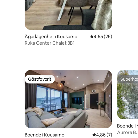
Ägarlägenhet i Kuusamo
4,65 av 5 i genomsnit
4,65 (26)
Ruka Center Chalet 3B1
Gästfavorit
Superho
Gästfavorit
Superho
Boende i
Aurora B. 
Boende i Kuusamo
4,86 av 5 i genomsni
4,86 (7)