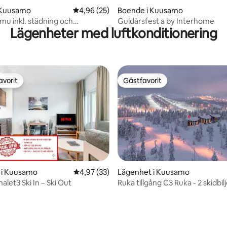
 Kuusamo
4,96 av 5 i genomsnittligt betyg, 25 omdöm
4,96 (25)
Boende i Kuusamo
mu inkl. städning och
Guldårsfest a by Interhome
Lägenheter med luftkonditionering
er
avorit
Gästfavorit
gästfavorit
Gästfavorit
 i Kuusamo
4,97 av 5 i genomsnittligt betyg, 33 omdöm
4,97 (33)
Lägenhet i Kuusamo
alet3 Ski In – Ski Out
Ruka tillgång C3 Ruka - 2 skidbil