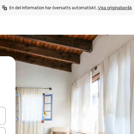
En del information har översatts automatiskt. 
Visa originalspråk
d upp- och nedåtpilarna eller utforska genom att trycka eller svepa.