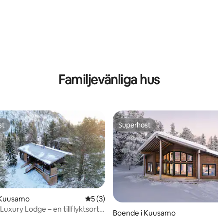
tligt betyg, 26 omdömen
Familjevänliga hus
st
Superhost
st
Superhost
 Kuusamo
5 av 5 i genomsnittligt betyg, 3 omdöm
5 (3)
Luxury Lodge – en tillflyktsort
ttligt betyg, 7 omdömen
Boende i Kuusamo