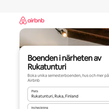
Hoppa
till
innehåll
Boenden i närheten av
Rukatunturi
Boka unika semesterboenden, hus och mer på
Airbnb
Plats
När resultaten är tillgängliga kan du navigera me
Incheckning