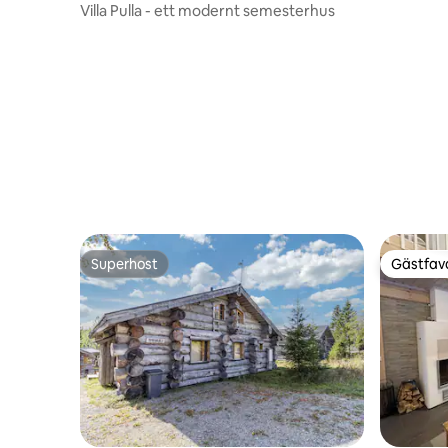
vid backa
Villa Pulla - ett modernt semesterhus
Superhost
Gästfavo
Superhost
Gästfavo