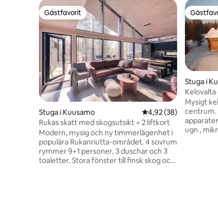
Gästfavorit
Gästfavo
Gästfavorit
Gästfavo
Stuga i 
Kelovalta
Mysigt ke
centrum. 
Stuga i Kuusamo
4,92 av 5 i genomsnit
4,92 (38)
apparater
Rukas skatt med skogsutsikt + 2 liftkort
ugn , mik
Modern, mysig och ny timmerlägenhet i
porslin. På bottenvåningen i stugan är
populära Rukanriutta-området. 4 sovrum
vardagsr
rymmer 9+1 personer. 3 duschar och 3
ett sovru
toaletter. Stora fönster till finsk skog och
loftcente
fantastisk bastu. Du kommer att älska
ändar. De
dem! En mataffär, vinbutik, kall
med två sep
bensinstation och snöskoter och
anslutnin
cykeluthyrning strax över 1 km bort.
laddare m
Skid-, snöskoter- och cykelleder startar
separat). En kort resa till skidspåret från
från samma väg. I priset ingår 2 liftkort