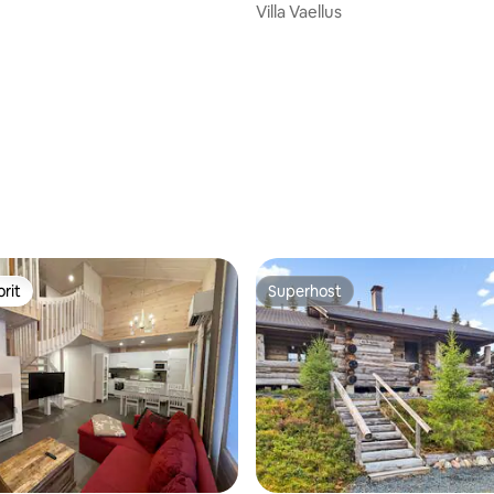
rna
Villa Vaellus
rit
Superhost
rit
Superhost