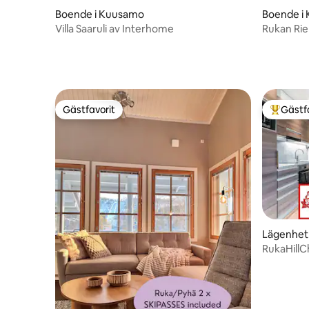
Boende i Kuusamo
Boende i
Villa Saaruli av Interhome
Rukan Rie
sängkläd
Gästfavorit
Gästf
Gästfavorit
Populär 
Lägenhet
RukaHillCh