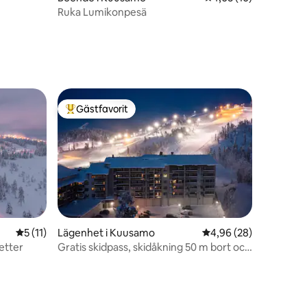
Ruka Lumikonpesä
en
Gästfavorit
Populär gästfavorit
en
5 av 5 i genomsnittligt betyg, 11 omdömen
5 (11)
Lägenhet i Kuusamo
4,96 av 5 i genomsnit
4,96 (28)
jetter
Gratis skidpass, skidåkning 50 m bort och
varmt skidförråd