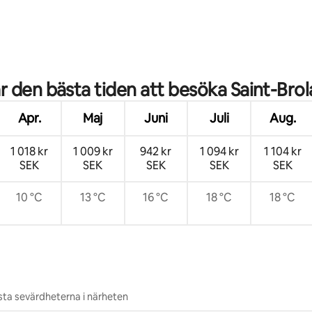
tligt betyg, 51 omdömen
r den bästa tiden att besöka Saint-Bro
Apr.
Maj
Juni
Juli
Aug.
1 018 kr
1 009 kr
942 kr
1 094 kr
1 104 kr
SEK
SEK
SEK
SEK
SEK
10 °C
13 °C
16 °C
18 °C
18 °C
ta sevärdheterna i närheten