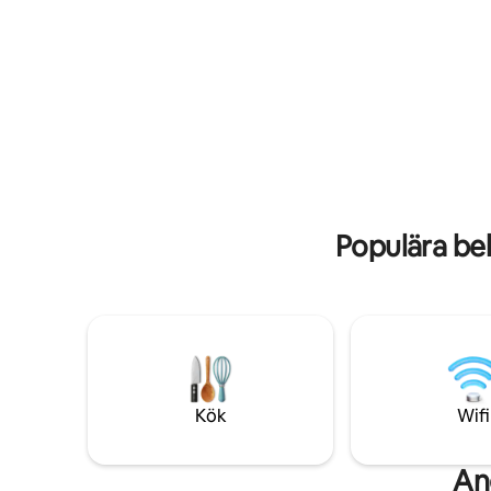
elbil på 22 kW 🍼 Babykit • Enkel resa 🍽
tidvattnet
Snäcka (3★ – Roellinger) · 🦪 Cancale-
Boendet li
ostron 🏡 Villa de Colette – fristående
bukten, b
hus 🌳 4 hektar stor privat park som
nära under
vetter mot havet 🛏 3 sovrum • 2 till 6
idealisk b
personer 🌅 Terrass med havsutsikt ✨
kommer at
Möjlighet att bo i hus i byn ⛳ Dinards
officiella
golfbana • 💆‍♀️ St-Malos termalbad
Saint-Mic
närmaste 
Populära be
Kök
Wifi
An