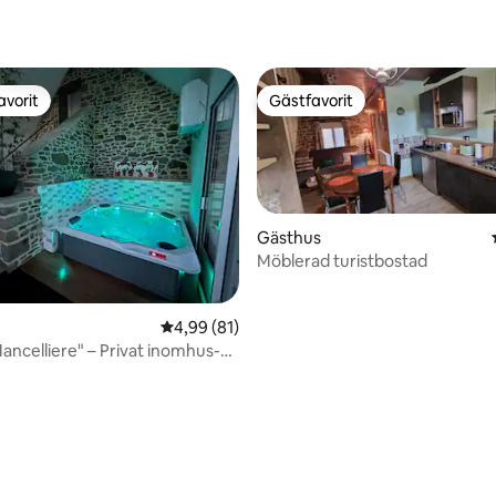
avorit
Gästfavorit
gästfavorit
Gästfavorit
Gästhus
Möblerad turistbostad
4,99 av 5 i genomsnittligt betyg, 81 omdöm
4,99 (81)
Mancelliere" – Privat inomhus-