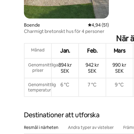
Boende
4,94 av 5 i genomsnit
4,94 (51)
Charmigt bretonskt hus för 4 personer
När ä
Månad
Jan.
Feb.
Mars
894 kr
942 kr
990 kr
Genomsnittliga
priser
SEK
SEK
SEK
6 °C
7 °C
9 °C
Genomsnittlig
temperatur
Destinationer att utforska
Resmål i närheten
Andra typer av vistelser
Främs