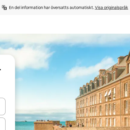
En del information har översatts automatiskt. 
Visa originalspråk
-
d upp- och nedåtpilarna eller utforska genom att trycka eller svepa.