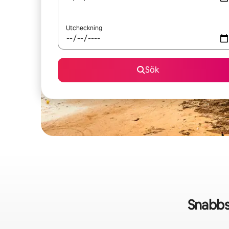
Utcheckning
Sök
Snabbs