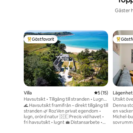
Gäster h
Gästfavorit
Gästf
Populär gästfavorit
Populär 
Villa
5 av 5 i genomsnit
5 (15)
Lägenhet
Havsutsikt • Tillgång till stranden • Lugnt •
Utsikt öv
Gratis terminal
🌊 Havsutsikt framifrån • direkt tillgång till
Denna sto
stranden 🌿 RozVen privat egendom •
en vacker,
lugn, orörd natur 🇩🇪 Precis vid havet •
Michel-bu
fri havsutsikt • lugnt 💼 Distansarbete •
sovrummet
Fiber > 1 Gbit/s 🔌 Gratis laddstation för
berömda 