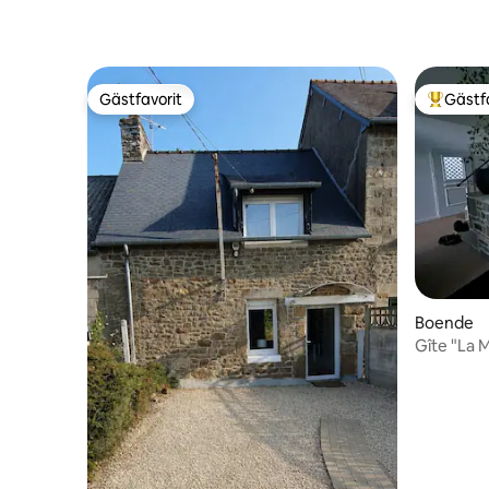
Gästfavorit
Gästf
Gästfavorit
Populär 
Boende
Gîte "La 
SPA