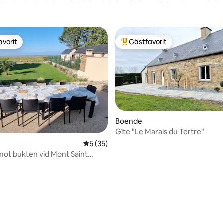
avorit
Gästfavorit
gästfavorit
Populär gästfavorit
tligt betyg, 42 omdömen
Boende
Gîte "Le Marais du Tertre"
5 av 5 i genomsnittligt betyg, 35 omdöm
5 (35)
ot bukten vid Mont Saint