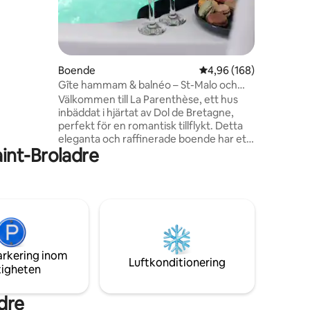
enmurar.
t ligger
ch
ska bukten
bas för
Boende
4,96 av 5 i genomsnitt
4,96 (168)
 för alla
Gîte hammam & balnéo – St-Malo och
Mont St Michel
Välkommen till La Parenthèse, ett hus
segling.
inbäddat i hjärtat av Dol de Bretagne,
perfekt för en romantisk tillflykt. Detta
eleganta och raffinerade boende har ett
int-Broladre
bekvämt sovrum, ett fullt utrustat kök
och ett privat badrum. Med sina
exklusiva bekvämligheter, inklusive ett
privat ångbad och ett bubbelbad,
erbjuder La Parenthèse en unik
upplevelse av avkoppling och
välbefinnande. Huset ligger 30 minuter
från Saint Malo, 30 minuter från Mont St
arkering inom
Michel och 45 minuter från Rennes.
Luftkonditionering
tigheten
dre