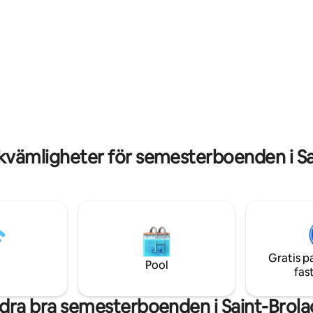
, årstiderna och vädret. ​
låga exponerade balkar och st
gger i hjärtat av en typisk by i
Denna karaktärsfulla tillflyktsor
orta från turistmassorna men
bara 25 minuter från St. Malo o
hållning och restauranger. ​En
idealiskt beläget i den fantasti
as för att utforska området. Du
Mont Saint-Michel - en perfekt 
t vara 15 minuter från de
att utforska regionen. Området erbjuder
 parkeringsplatserna i Mont-
fantastiska utomhusupplevelser
hel och 10 minuter från de
intressen, inklusive: Cykling,
stränderna.
promenader, vandring och land
kvämligheter för semesterboenden i Sa
Gratis p
Pool
fas
dra bra semesterboenden i Saint-Brola