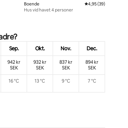
Boende
4,95 av 5 i genomsnit
4,95 (39)
Hus vid havet 4 personer
ladre?
Sep.
Okt.
Nov.
Dec.
942 kr
932 kr
837 kr
894 kr
SEK
SEK
SEK
SEK
16 °C
13 °C
9 °C
7 °C