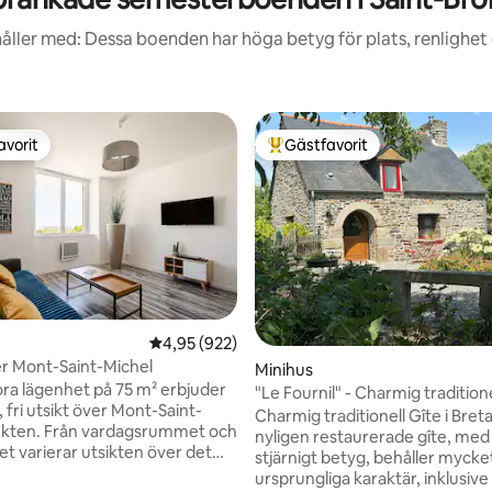
åller med: Dessa boenden har höga betyg för plats, renlighet
avorit
Gästfavorit
gästfavorit
Populär gästfavorit
tligt betyg, 15 omdömen
4,95 av 5 i genomsnittligt betyg, 922 omdöm
4,95 (922)
er Mont-Saint-Michel
Minihus
ra lägenhet på 75 m² erbjuder
"Le Fournil" - Charmig traditione
 fri utsikt över Mont-Saint-
Charmig traditionell Gîte i Bretagn
kten. ​Från vardagsrummet och
nyligen restaurerade gîte, med 
 varierar utsikten över det
stjärnigt betyg, behåller mycket
klostret beroende på
ursprungliga karaktär, inklusive 