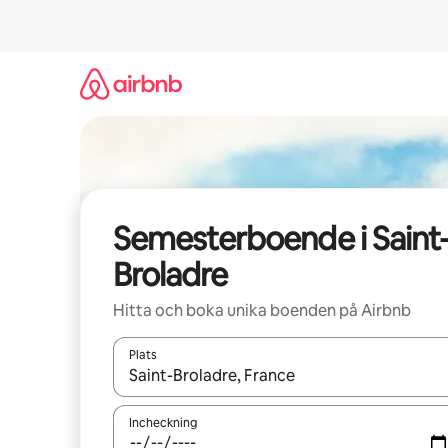
Hoppa
till
innehåll
Semesterboende i Saint
Broladre
Hitta och boka unika boenden på Airbnb
Plats
När resultaten är tillgängliga kan du navigera me
Incheckning