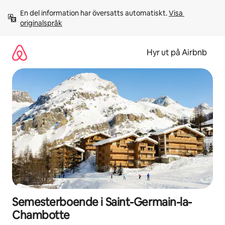
Hoppa
En del information har översatts automatiskt. 
Visa 
till
originalspråk
innehåll
Hyr ut på Airbnb
Semesterboende i Saint-Germain-la-
Chambotte