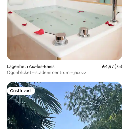
Lägenhet i Aix-les-Bains
4,97 av 5 i g
4,97 (75)
Ögonblicket – stadens centrum – jacuzzi
Gästfavorit
Gästfavorit