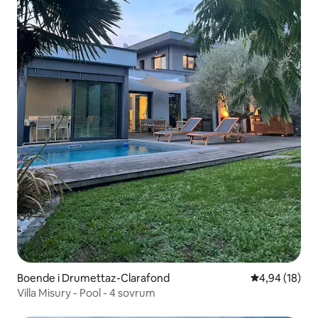
Boende i Drumettaz-Clarafond
4,94 av 5 i g
4,94 (18)
Villa Misury - Pool - 4 sovrum