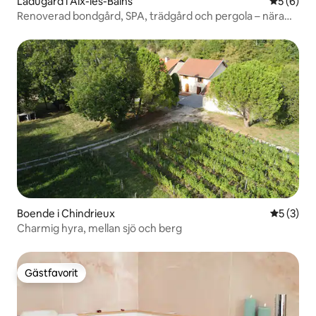
Ladugård i Aix-les-Bains
5 av 5 i 
5 (6)
Renoverad bondgård, SPA, trädgård och pergola – nära
sjön
Boende i Chindrieux
5 av 5 i 
5 (3)
Charmig hyra, mellan sjö och berg
Gästfavorit
Gästfavorit