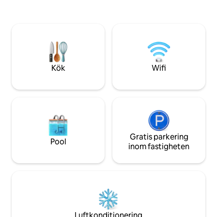
två vända mot nordvästra sjöutsikten
semesterplats bara
och en vänd mot sydöstra Mountain
den lilla marinan,
View. Gratis privat parkering, 1 km från
restaurangen. Conj
sjön, gratis sommarbussar. Gångavstånd
inbäddad på västra
till bybutiker.
den idealiska pla
lugn och frid.
Kök
Wifi
Gratis parkering
Pool
inom fastigheten
Luftkonditionering