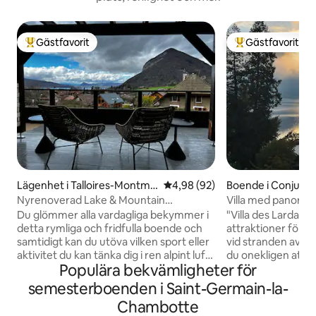
Gästfavorit
Gästfavorit
Populär gästfavorit
Populär gästfavor
Lägenhet i Talloires-Montmi
4,98 av 5 i genomsnittligt bet
4,98 (92)
Boende i Conjux
n
Nyrenoverad Lake & Mountain
Villa med panoram
panorama lägenhet
stranden
Du glömmer alla vardagliga bekymmer i
"Villa des Lardard
detta rymliga och fridfulla boende och
attraktioner för at
samtidigt kan du utöva vilken sport eller
vid stranden av L
aktivitet du kan tänka dig i ren alpint luft.
du onekligen att b
Populära bekvämligheter för
Du kommer att njuta av 4 sovrum, med
överdådiga miljö. Dess ljusa vardagsrum
4 privata badrum nära en golfbana. En
öppnar mot en st
semesterboenden i Saint-Germain-la-
separat toalett har en japansk typ toalett
fantastisk utsikt ö
Chambotte
och tvätt. Tre privata uteplatser (75 kvm)
Du kommer att up