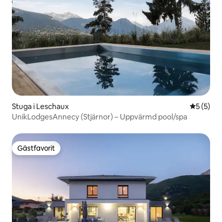
Stuga i Leschaux
5 av 5 i 
5 (5)
UnikLodgesAnnecy (Stjärnor) – Uppvärmd pool/spa
Gästfavorit
Gästfavorit