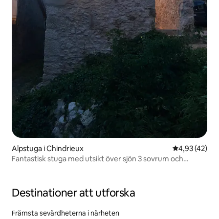
Alpstuga i Chindrieux
4,93 av 5 i g
4,93 (42)
Fantastisk stuga med utsikt över sjön 3 sovrum och
terrasser
Destinationer att utforska
Främsta sevärdheterna i närheten