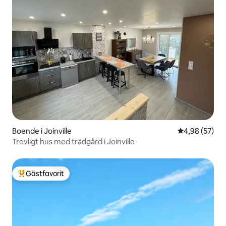
Boende i Joinville
4,98 av 5 i g
4,98 (57)
Trevligt hus med trädgård i Joinville
Gästfavorit
Populär gästfavorit