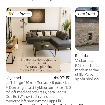
Gästfavorit
Gästfavorit
Populär gästfavorit
Gästfavorit
Boende
Vackert och mysig
På jakt efter utry
modernitethar du k
ställe!Välkommen ti
Lägenhet
4,97 av 5 i genomsnittligt bet
4,97 (151)
självhushållsstug
Loftdesign 120 m² • Terrass • 8 pers • Lac
känna dig som hem
du Der
✨ Den eleganta tillflyktsorten – Stort 120
Privat parkering.Ba
m² loft med egen terrass, nära Lac du
skogen,stranden a
Der. Bo i Wassy, i ett rymligt och
karaktär,Joinville 
modernt loft som rymmer upp till 8
slott,Mémorial de 