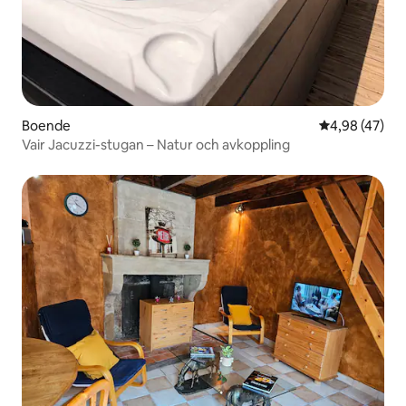
Boende
4,98 av 5 i g
4,98 (47)
Vair Jacuzzi-stugan – Natur och avkoppling