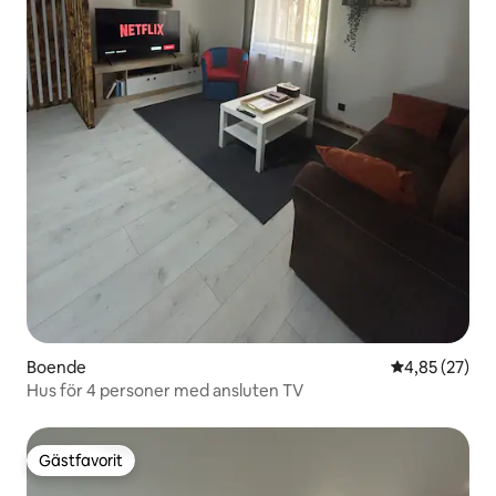
Boende
4,85 av 5 i g
4,85 (27)
Hus för 4 personer med ansluten TV
Gästfavorit
Gästfavorit