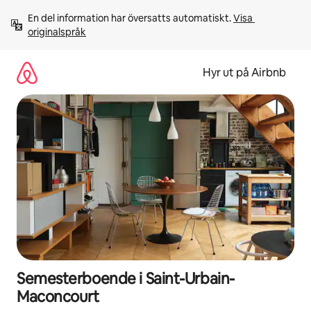
Hoppa
En del information har översatts automatiskt. 
Visa 
till
originalspråk
innehåll
Hyr ut på Airbnb
Semesterboende i Saint-Urbain-
Maconcourt