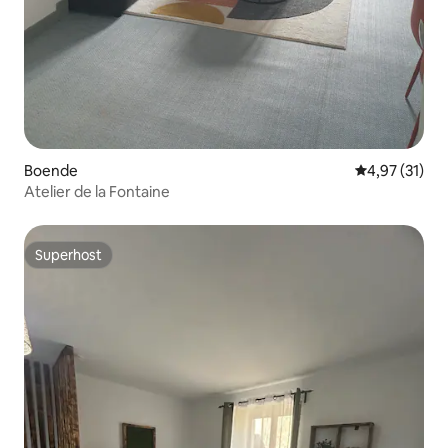
Boende
4,97 av 5 i g
4,97 (31)
Atelier de la Fontaine
Superhost
Superhost