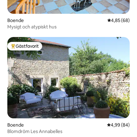
Boende
4,85 av 5 i g
4,85 (68)
Mysigt och atypiskt hus
Gästfavorit
Populär gästfavorit
Boende
4,99 av 5 i g
4,99 (84)
Blomdröm Les Annabelles