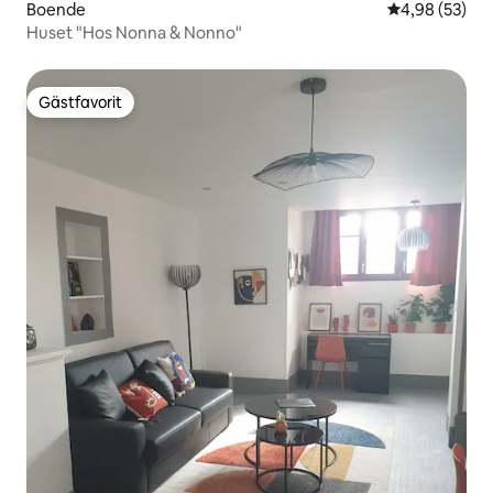
Boende
4,98 av 5 i g
4,98 (53)
Huset "Hos Nonna & Nonno"
Gästfavorit
Gästfavorit