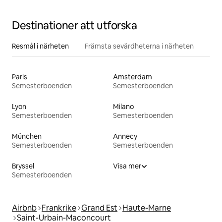
Destinationer att utforska
Resmål i närheten
Främsta sevärdheterna i närheten
Paris
Amsterdam
Semesterboenden
Semesterboenden
Lyon
Milano
Semesterboenden
Semesterboenden
München
Annecy
Semesterboenden
Semesterboenden
Bryssel
Visa mer
Semesterboenden
Airbnb
Frankrike
Grand Est
Haute-Marne
Saint-Urbain-Maconcourt