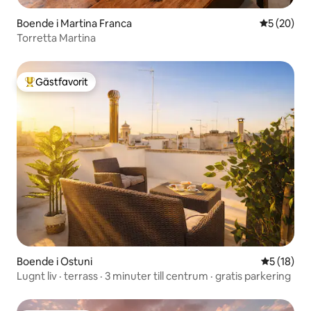
Boende i Martina Franca
5 av 5 i g
5 (20)
Torretta Martina
Gästfavorit
Populär gästfavorit
Boende i Ostuni
5 av 5 i g
5 (18)
Lugnt liv · terrass · 3 minuter till centrum · gratis parkering