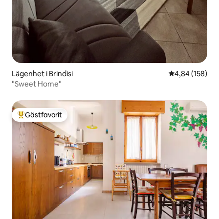
Lägenhet i Brindisi
4,84 av 5 i ge
4,84 (158)
"Sweet Home"
Gästfavorit
Populär gästfavorit