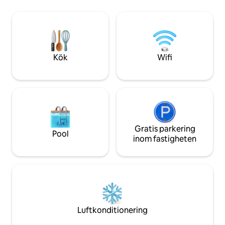
produkterna, torra stenar och trulli. På
intresse. Det har 
några minuter, trulli i Alberobello,
inomhusparkering. ARCHETIPO k
karnevalen i Putignano, Castellana-
förse sina gäster 
grottorna, Adriatiska kusten och de
köra till den histo
joniska stränderna.
finns konstverk p
Furry vänner är v
Kök
Wifi
Gratis parkering
Pool
inom fastigheten
Luftkonditionering