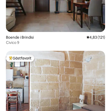
Boende i Brindisi
4,83 av 5 i ge
4,83 (121)
Civico 9
Gästfavorit
Populär gästfavorit