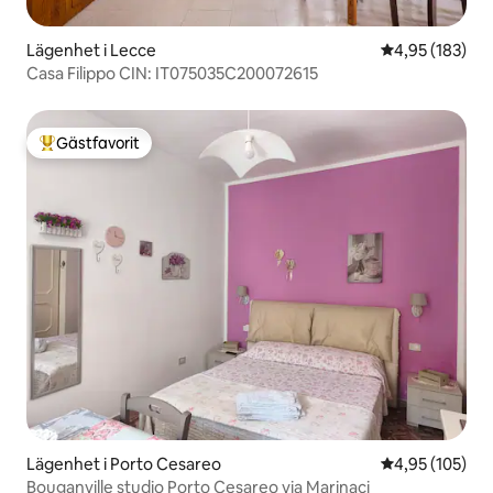
Lägenhet i Lecce
4,95 av 5 i ge
4,95 (183)
Casa Filippo CIN: IT075035C200072615
Gästfavorit
Populär gästfavorit
Lägenhet i Porto Cesareo
4,95 av 5 i ge
4,95 (105)
Bouganville studio Porto Cesareo via Marinaci