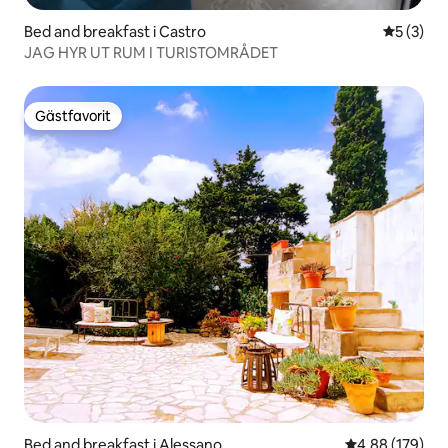
Bed and breakfast i Castro
5 av 5 i 
5 (3)
JAG HYR UT RUM I TURISTOMRÅDET
Gästfavorit
Gästfavorit
Bed and breakfast i Alessano
4,88 av 5 i ge
4,88 (179)