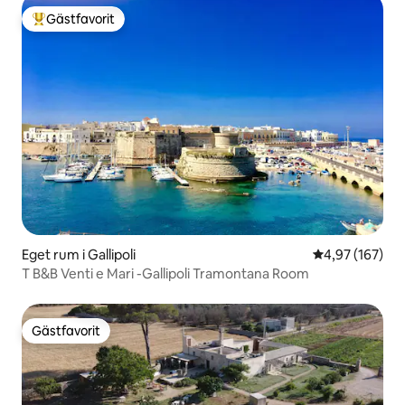
Gästfavorit
Populär gästfavorit
Eget rum i Gallipoli
4,97 av 5 i ge
4,97 (167)
T B&B Venti e Mari -Gallipoli Tramontana Room
Gästfavorit
Gästfavorit