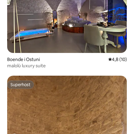
Boende i Ostuni
4,8 av 5 i g
4,8 (10)
malolù luxury suite
Superhost
Superhost