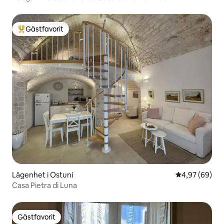
Gästfavorit
Populär gästfavorit
Lägenhet i Ostuni
4,97 av 5 i g
4,97 (69)
Casa Pietra di Luna
Gästfavorit
Gästfavorit