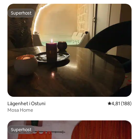
Superhost
Superhost
Lägenhet i Ostuni
4,81 av 5 i ge
4,81 (188)
Mosa Home
Superhost
Superhost