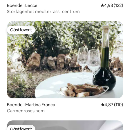
Boende i Lecce
4,93 av 5 i ge
4,93 (122)
Stor lägenhet med terrass i centrum
Gästfavorit
Gästfavorit
Boende i Martina Franca
4,87 av 5 i ge
4,87 (110)
Carmenroses hem
Gästfavorit