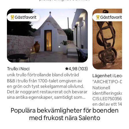
Gästfavorit
Gästfavorit
Populär gästfavorit
Populär gästfavor
Trullo i Noci
4,98 av 5 i genomsnittligt bety
4,98 (103)
unik trullo förtrollande bland olivträd
Lägenhet i Lecce
B&B i trullo från 1700-talet omgiven av
"ARCHETIPO-Domus
en grön och tyst sekelgammal olivlund.
historisk stadskär
Nationell
Det är noggrant restaurerat och bevarar
identifieringskod
sina antika egenskaper, samtidigt som
CIS:LE07503561000017862
det är utrustat med moderna
en del av ett 1400-
bekvämligheter. Låt dig erövras av
Populära bekvämligheter för boenden
hjärtat av Lecces 
färgerna, dofterna och smakerna av
några steg från P
med frukost nära Salento
Murgia, det milda, torra och ventilerade
slottet Charles V, 
klimatet, de berömda rätterna och lokala
Duomo och andra pl