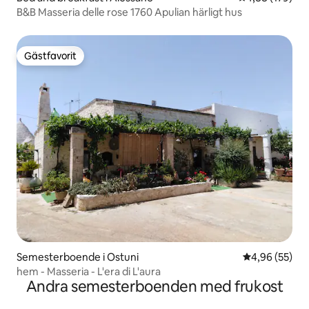
B&B Masseria delle rose 1760 Apulian härligt hus
Gästfavorit
Gästfavorit
Semesterboende i Ostuni
4,96 av 5 i g
4,96 (55)
hem - Masseria - L'era di L'aura
Andra semesterboenden med frukost