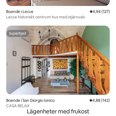
Boende i Lecce
4,94 av 5 i ge
4,94 (127)
Lecce historiskt centrum hus med stjärnvalv
Superhost
Superhost
Boende i San Giorgio Ionico
4,88 av 5 i ge
4,88 (142)
CASA RELAX
Lägenheter med frukost