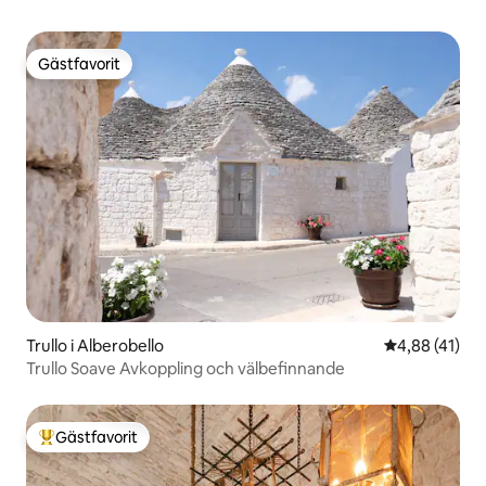
Gästfavorit
Gästfavorit
Trullo i Alberobello
4,88 av 5 i g
4,88 (41)
Trullo Soave Avkoppling och välbefinnande
Gästfavorit
Populär gästfavorit