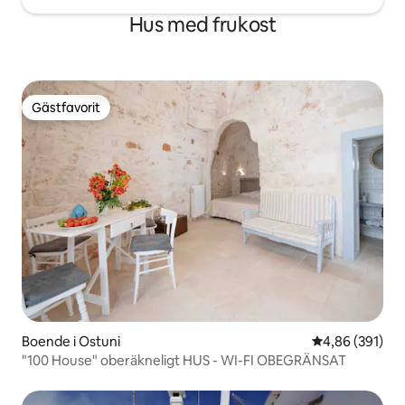
Hus med frukost
Gästfavorit
Gästfavorit
Boende i Ostuni
4,86 av 5 i ge
4,86 (391)
"100 House" oberäkneligt HUS - WI-FI OBEGRÄNSAT