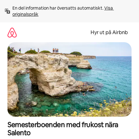
Hoppa
En del information har översatts automatiskt. 
Visa 
till
originalspråk
innehåll
Hyr ut på Airbnb
Semesterboenden med frukost nära
Salento