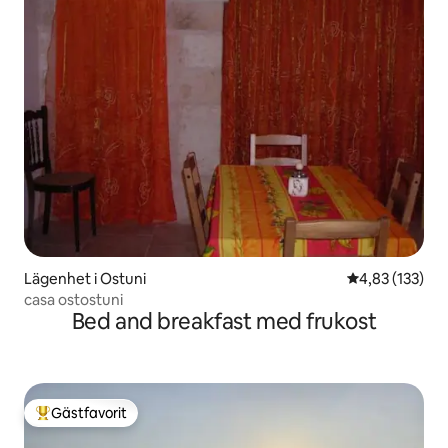
Lägenhet i Ostuni
4,83 av 5 i ge
4,83 (133)
casa ostostuni
Bed and breakfast med frukost
Gästfavorit
Populär gästfavorit