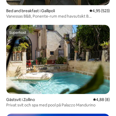
Bed and breakfast i Gallipoli
4,95 av 5 i ge
4,95 (523)
Vanessas B&B, Ponente-rum med havsutsikt B...
Superhost
Superhost
Gästsvit i Zollino
4,88 av 5 i 
4,88 (8)
Privat svit och spa med pool på Palazzo Mandurino