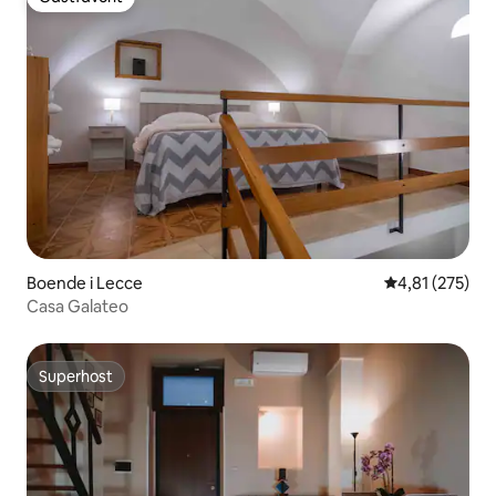
Gästfavorit
Boende i Lecce
4,81 av 5 i ge
4,81 (275)
Casa Galateo
Superhost
Superhost