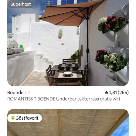
Superhost
Superhost
Boende i IT
4,81 av 5 i ge
4,81 (266)
ROMANTISKT BOENDE Underbar takterrass gratis wifi
Gästfavorit
Populär gästfavorit