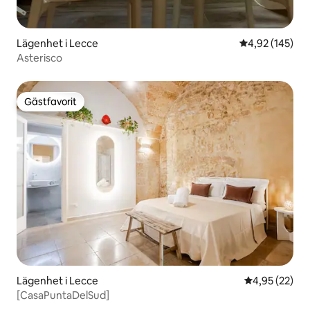
Lägenhet i Lecce
4,92 av 5 i ge
4,92 (145)
Asterisco
Gästfavorit
Gästfavorit
Lägenhet i Lecce
4,95 av 5 i g
4,95 (22)
[CasaPuntaDelSud]