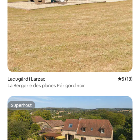
Ladugård i Larzac
5 av 5 i g
5 (13)
La Bergerie des planes Périgord noir
Superhost
Superhost