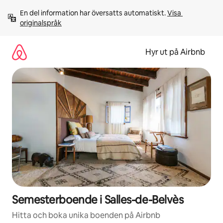
Hoppa
En del information har översatts automatiskt. 
Visa 
till
originalspråk
innehåll
Hyr ut på Airbnb
Semesterboende i Salles-de-Belvès
Hitta och boka unika boenden på Airbnb