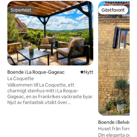
Superhost
Gästfavorit
Superhost
Gästfavorit
Boende i La Roque-Gageac
Nytt ställe att bo på
Nytt
La Coquette
Välkommen till La Coquette, ett
charmigt stenhus mitt i La Roque-
Gageac, en av Frankrikes vackraste byar.
Njut av fantastisk utsikt över
Dordognedalen, närliggande caféer,
affärer och promenader längs floden.
Från huset kan du titta på
Boende i Belvès
varmluftsballonger vid soluppgången
Huset från forna t
och njuta av solnedgångar på kvällen.
Din eleganta och avkopplande