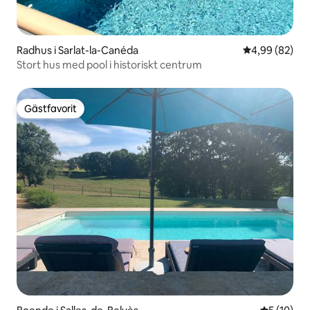
Radhus i Sarlat-la-Canéda
4,99 av 5 i g
4,99 (82)
Stort hus med pool i historiskt centrum
Gästfavorit
Gästfavorit