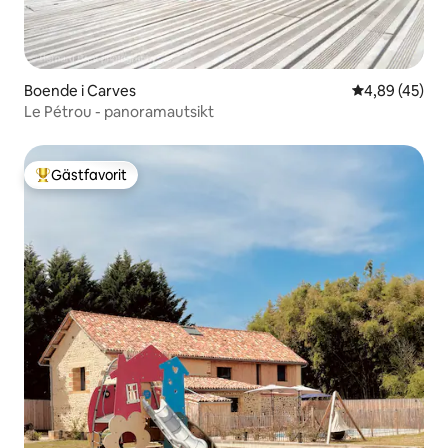
Boende i Carves
4,89 av 5 i g
4,89 (45)
Le Pétrou - panoramautsikt
Gästfavorit
Populär gästfavorit