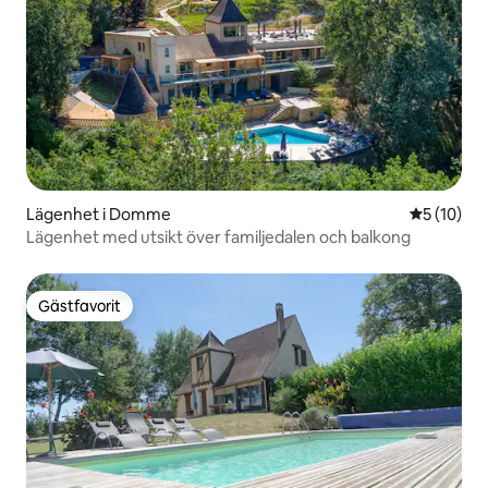
Lägenhet i Domme
5 av 5 i g
5 (10)
Lägenhet med utsikt över familjedalen och balkong
Gästfavorit
Gästfavorit