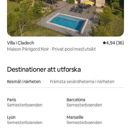
Villa i Cladech
4,94 av 5 i g
4,94 (36)
Maison Périgord Noir · Privat pool med utsikt
Destinationer att utforska
Resmål i närheten
Främsta sevärdheterna i närheten
Paris
Barcelona
Semesterboenden
Semesterboenden
Lyon
Marseille
Semesterboenden
Semesterboenden