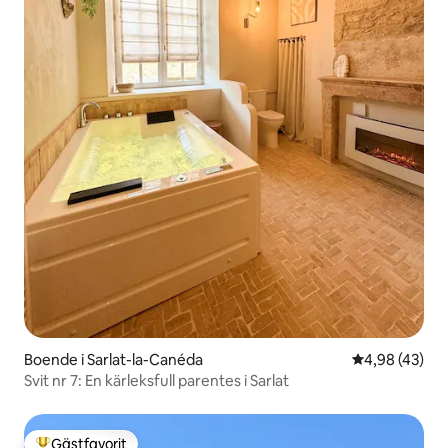
Boende i Sarlat-la-Canéda
4,98 av 5 i g
4,98 (43)
Svit nr 7: En kärleksfull parentes i Sarlat
Gästfavorit