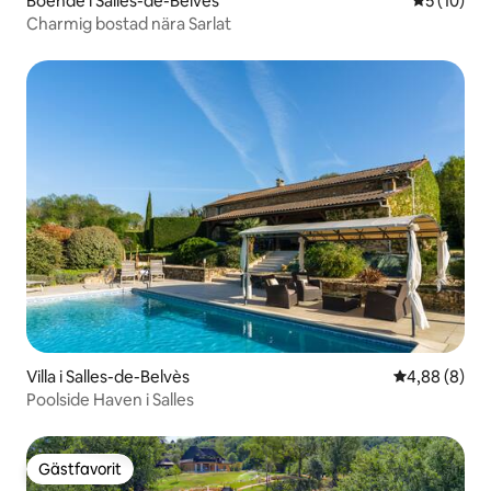
Boende i Salles-de-Belvès
5 av 5 i g
5 (10)
Charmig bostad nära Sarlat
Villa i Salles-de-Belvès
4,88 av 5 i 
4,88 (8)
Poolside Haven i Salles
Gästfavorit
Gästfavorit