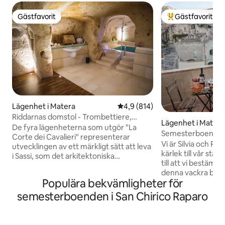
Gästfavorit
Gästfavorit
Gästfavorit
Populär gästfavor
Lägenhet i Matera
4,9 av 5 i genomsnittligt bet
4,9 (814)
Riddarnas domstol - Trombettiere,
Lägenhet i Matera
Matera
De fyra lägenheterna som utgör "La
Semesterboende 
Corte dei Cavalieri" representerar
Vi är Silvia och Ro
utvecklingen av ett märkligt sätt att leva
kärlek till vår stad
i Sassi, som det arkitektoniska
till att vi bestämd
restaureringsarbetet som utförts hittills
denna vackra byggn
har hållit fullt igenkännligt. Ett nyligen
Populära bekvämligheter för
att omge oss med 
genomfört och noggrant
världen eftersom 
semesterboenden i San Chirico Raparo
renoveringsarbete har förvandlat detta
kulturella och er
gamla bostadskomplex till moderna,
bakgrund. Vårt mål
funktionella, bekväma och smakfullt
för våra gäster e
inredda lägenheter. Knights' Court är