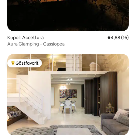
Kupol i Accettura
4,88 av 5 i g
4,88 (16)
Aura Glamping – Cassiopea
Gästfavorit
Populär gästfavorit