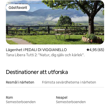
Gästfavorit
Gästfavorit
Lägenhet i PEDALI DI VIGGIANELLO
4,95 av 5 i g
4,95 (65)
Tana Libera Tutti 2: "Natur, dig själv och kärlek".
Destinationer att utforska
Resmål i närheten
Främsta sevärdheterna i närheten
Rom
Neapel
Semesterboenden
Semesterboenden