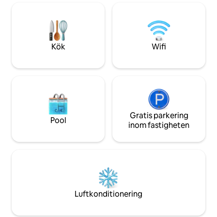
Matera är som att 
uppkallad efter de historiska och
mänsklighetens his
pittoreska "Knights of Maria Santissima
huvudstad för klipp
della Bruna", skyddshelgon för Matera;
upptäcka dess hist
upplevelse
Kök
Wifi
Gratis parkering
Pool
inom fastigheten
Luftkonditionering