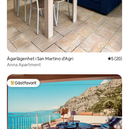
Ägarlägenhet i San Martino d'Agri
5 av 5 i g
5 (20)
Anna Apartment
Gästfavorit
Populär gästfavorit