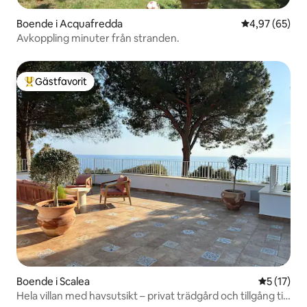
Boende i Acquafredda
4,97 av 5 i g
4,97 (65)
Avkoppling minuter från stranden.
Gästfavorit
Populär gästfavorit
Boende i Scalea
5 av 5 i g
5 (17)
Hela villan med havsutsikt – privat trädgård och tillgång till