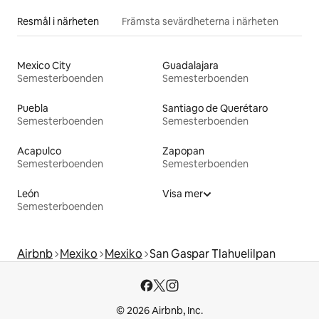
Resmål i närheten
Främsta sevärdheterna i närheten
Mexico City
Guadalajara
Semesterboenden
Semesterboenden
Puebla
Santiago de Querétaro
Semesterboenden
Semesterboenden
Acapulco
Zapopan
Semesterboenden
Semesterboenden
León
Visa mer
Semesterboenden
Airbnb
Mexiko
Mexiko
San Gaspar Tlahuelilpan
© 2026 Airbnb, Inc.