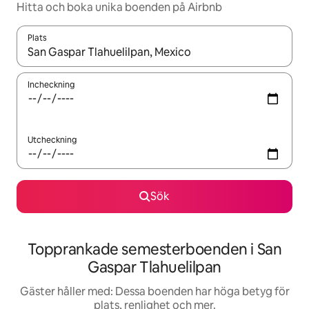
Hitta och boka unika boenden på Airbnb
Plats
När resultaten är tillgängliga kan du navigera med upp- och ned
Incheckning
Utcheckning
Sök
Topprankade semesterboenden i San
Gaspar Tlahuelilpan
Gäster håller med: Dessa boenden har höga betyg för
plats, renlighet och mer.