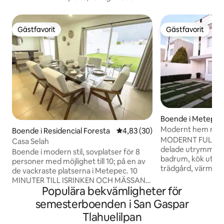
Gästfavorit
Gästfavorit
Gästfavorit
Gästfavorit
Boende i Metepec
Modernt hem med 
Boende i Residencial Foresta
4,83 av 5 i genomsnittligt bet
4,83 (30)
bakgården Metepe
MODERNT FULLT HUS
Casa Selah
delade utrymmen. 
Boende i modern stil, sovplatser för 8
badrum, kök utrust
personer med möjlighet till 10; på en av
trädgård, värmare
de vackraste platserna i Metepec. 10
städtjänst ingår (
MINUTER TILL ISRINKEN OCH MÄSSAN.
*Tillgång med två
Populära bekvämligheter för
Säkerhet dygnet runt, grönområden
24 timmar om dy
och butiker. Rymlig trädgård utrustad
semesterboenden i San Gaspar
Noise, No Pollutio
med nya möbler, sängkläder och
Tlahuelilpan
Playground *Club H
inredning. 4 sovrum, master med TV. 7