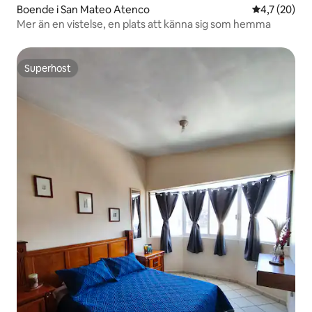
Boende i San Mateo Atenco
4,7 av 5 i g
4,7 (20)
Mer än en vistelse, en plats att känna sig som hemma
Superhost
Superhost