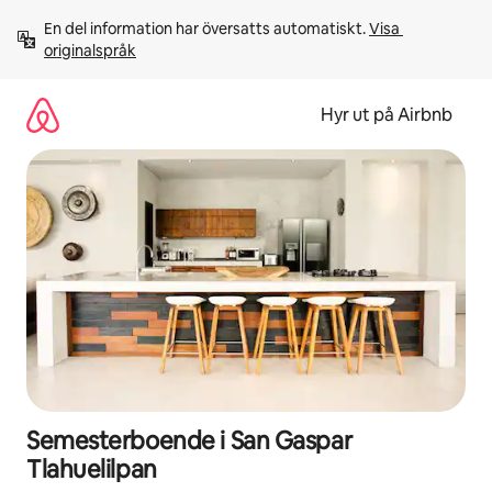
Hoppa
En del information har översatts automatiskt. 
Visa 
till
originalspråk
innehåll
Hyr ut på Airbnb
Semesterboende i San Gaspar
Tlahuelilpan