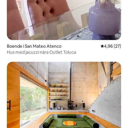
Boende i San Mateo Atenco
4,96 av 5 i g
4,96 (27)
Hus med jacuzzi nära Outlet Toluca