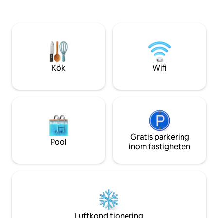
till restaurang me
sängar och 2 bäddsoffor i
Lagunen *Kommers
vardagsrummet, som har en TV; 3,5
komplexet med bu
badrum. Perfekt för familjer och
restauranger *90 
arbetsgrupper. 🚫INGA BESÖKARE,
City Airport *For
FESTER ELLER HÖGT BULLER. 🚭RÖKFRI
ZON 🏊🏼‍♀️EXTERN KLUBBHUSSERTJÄNST
MOT EN EXTRA AVGIFT
Kök
Wifi
Gratis parkering
Pool
inom fastigheten
Luftkonditionering