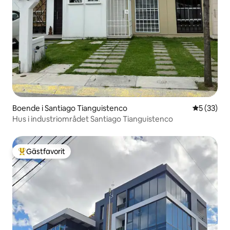
Boende i Santiago Tianguistenco
5 av 5 i g
5 (33)
Hus i industriområdet Santiago Tianguistenco
Gästfavorit
Populär gästfavorit