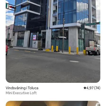
Vindsvåning i Toluca
4,97 av 5 i g
4,97 (74)
Mini Executive Loft