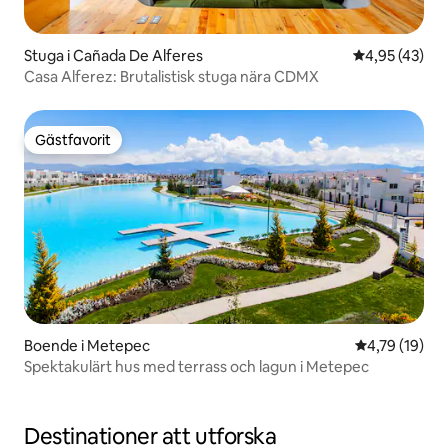
Stuga i Cañada De Alferes
4,95 av 5 i g
4,95 (43)
Casa Alferez: Brutalistisk stuga nära CDMX
Gästfavorit
Gästfavorit
Boende i Metepec
4,79 av 5 i g
4,79 (19)
Spektakulärt hus med terrass och lagun i Metepec
Destinationer att utforska