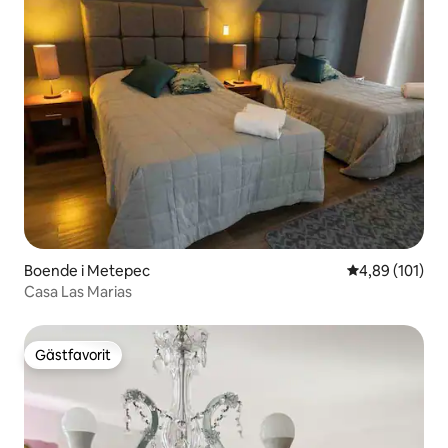
Boende i Metepec
4,89 av 5 i ge
4,89 (101)
Casa Las Marias
Gästfavorit
Gästfavorit