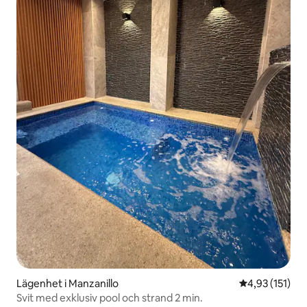
Lägenhet i Manzanillo
4,93 av 5 i ge
4,93 (151)
Svit med exklusiv pool och strand 2 min.