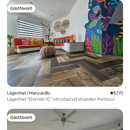
Gästfavorit
Gästfavorit
Lägenhet i Manzanillo
5 av 5 i 
5 (11)
Lägenhet "Gorrión 1C" utrustad vid stranden Portozul
Gästfavorit
Gästfavorit