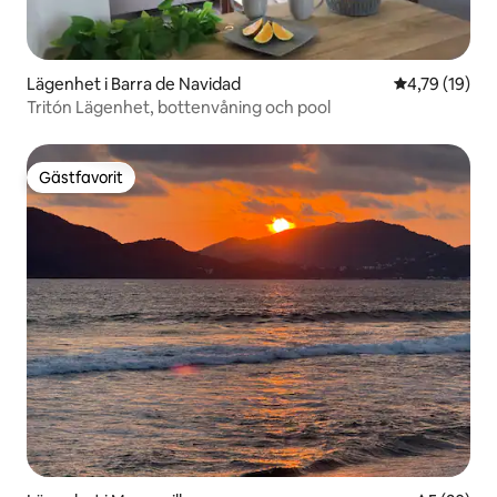
Lägenhet i Barra de Navidad
4,79 av 5 i g
4,79 (19)
Tritón Lägenhet, bottenvåning och pool
Gästfavorit
Gästfavorit