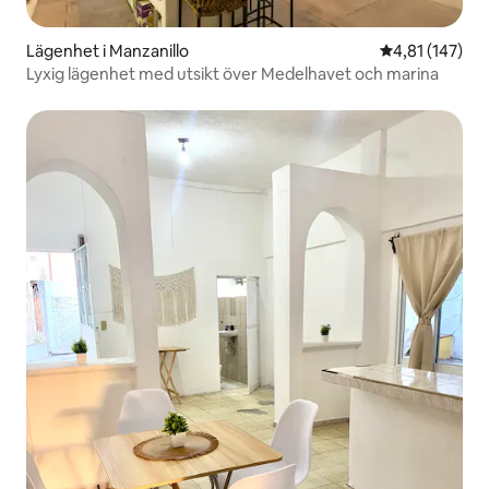
Lägenhet i Manzanillo
4,81 av 5 i ge
4,81 (147)
Lyxig lägenhet med utsikt över Medelhavet och marina