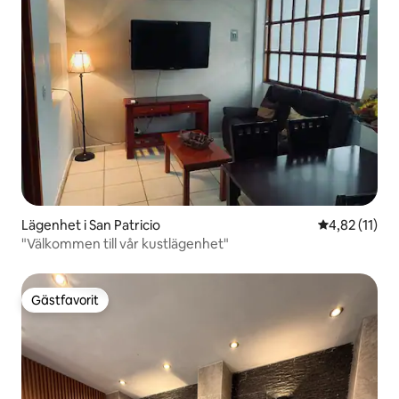
Lägenhet i San Patricio
4,82 av 5 i 
4,82 (11)
"Välkommen till vår kustlägenhet"
Gästfavorit
Gästfavorit