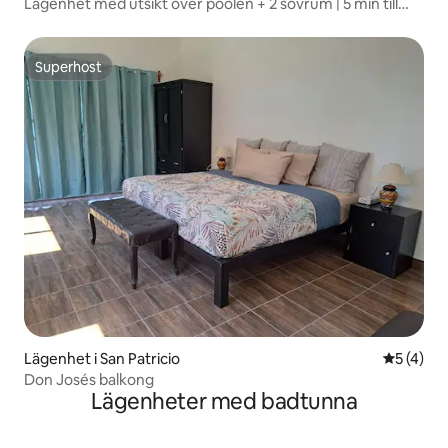
Lägenhet med utsikt över poolen + 2 sovrum | 5 min till
stranden
Superhost
Superhost
Lägenhet i San Patricio
5 av 5 i 
5 (4)
Don Josés balkong
Lägenheter med badtunna