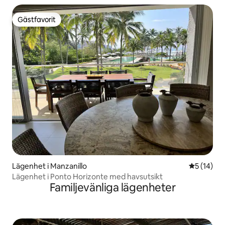
Gästfavorit
Gästfavorit
Lägenhet i Manzanillo
5 av 5 i g
5 (14)
Lägenhet i Ponto Horizonte med havsutsikt
Familjevänliga lägenheter