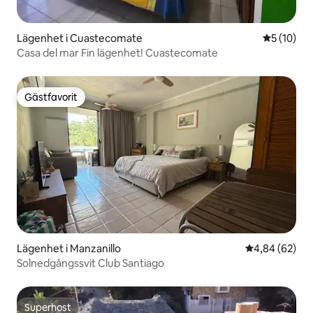
Lägenhet i Cuastecomate
5 av 5 i g
5 (10)
Casa del mar Fin lägenhet! Cuastecomate
Gästfavorit
Gästfavorit
Lägenhet i Manzanillo
4,84 av 5 i g
4,84 (62)
Solnedgångssvit Club Santiago
Superhost