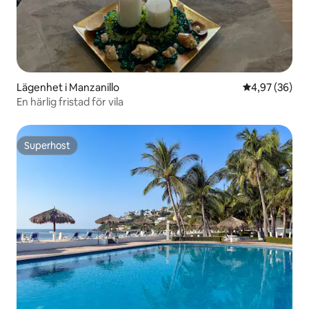
Lägenhet i Manzanillo
4,97 av 5 i g
4,97 (36)
En härlig fristad för vila
Superhost
Superhost