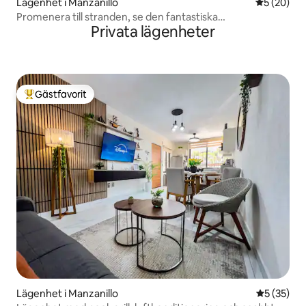
Lägenhet i Manzanillo
5 av 5 i g
5 (20)
Promenera till stranden, se den fantastiska
Privata lägenheter
solnedgången.
Gästfavorit
Populär gästfavorit
Lägenhet i Manzanillo
5 av 5 i g
5 (35)