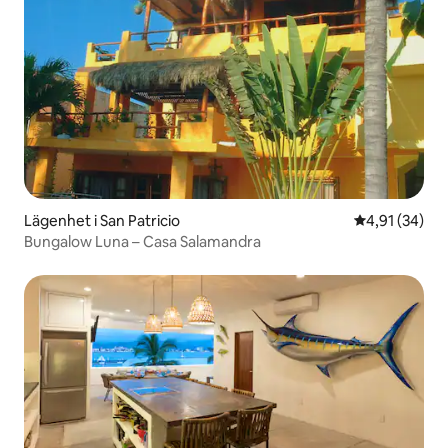
Lägenhet i San Patricio
4,91 av 5 i g
4,91 (34)
Bungalow Luna – Casa Salamandra