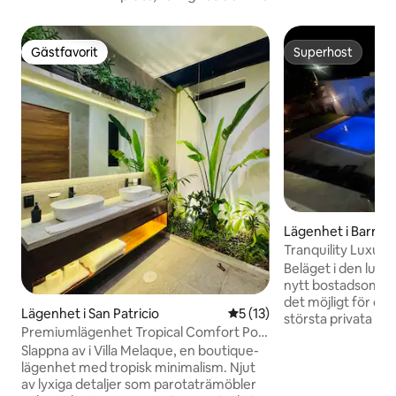
Gästfavorit
Superhost
Gästfavorit
Superhost
Lägenhet i Barra 
Tranquility Luxury
Beläget i den lugna
nytt bostadsområd
det möjligt för dig
Lägenhet i San Patricio
5 av 5 i genomsnittligt be
5 (13)
största privata p
Premiumlägenhet Tropical Comfort Pool
vattenfall. Den r
2BR AC Wifi # 1
Slappna av i Villa Melaque, en boutique-
alla bekvämlighet
lägenhet med tropisk minimalism. Njut
vistelse. Promenera
av lyxiga detaljer som parotaträmöbler
eller åk på en av v