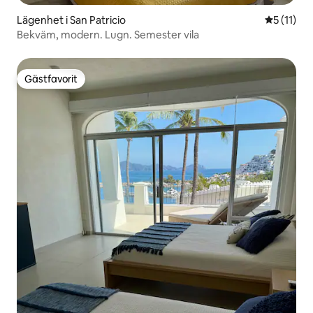
Lägenhet i San Patricio
5 av 5 i 
5 (11)
Bekväm, modern. Lugn. Semester vila
Gästfavorit
Gästfavorit