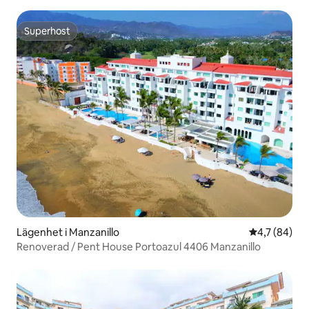
Superhost
Superhost
Lägenhet i Manzanillo
4,7 av 5 i g
4,7 (84)
Renoverad / Pent House Portoazul 4406 Manzanillo