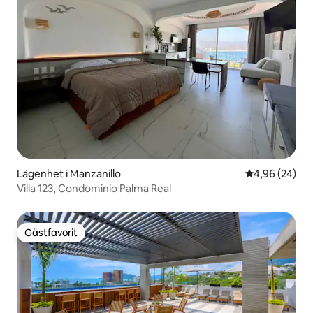
Lägenhet i Manzanillo
4,96 av 5 i g
4,96 (24)
Villa 123, Condominio Palma Real
Gästfavorit
Gästfavorit