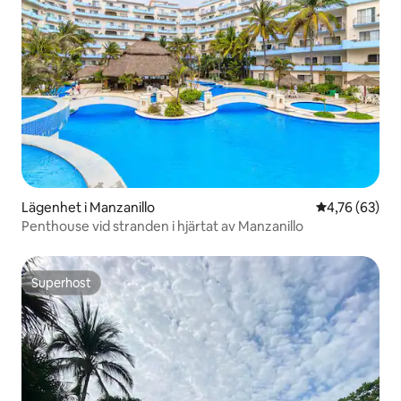
Lägenhet i Manzanillo
4,76 av 5 i g
4,76 (63)
Penthouse vid stranden i hjärtat av Manzanillo
Superhost
Superhost