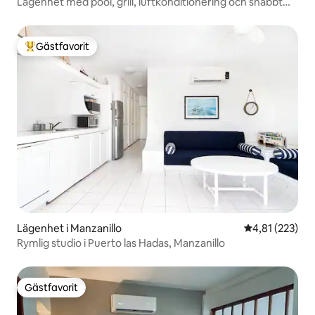
Lägenhet med pool, grill, luftkonditionering och snabbt
Wi-Fi
Gästfavorit
Populär gästfavorit
Lägenhet i Manzanillo
4,81 av 5 i ge
4,81 (223)
Rymlig studio i Puerto las Hadas, Manzanillo
Gästfavorit
Gästfavorit