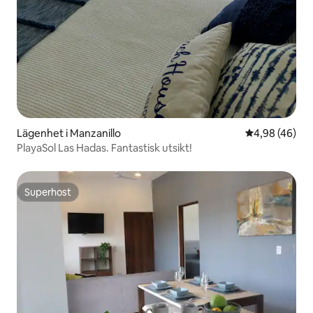
Lägenhet i Manzanillo
4,98 av 5 i g
4,98 (46)
PlayaSol Las Hadas. Fantastisk utsikt!
Superhost
Superhost