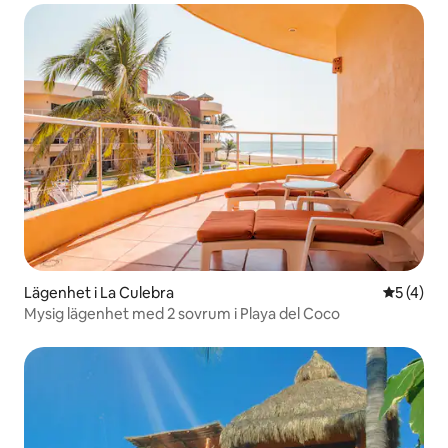
Lägenhet i La Culebra
5 av 5 i 
5 (4)
Mysig lägenhet med 2 sovrum i Playa del Coco