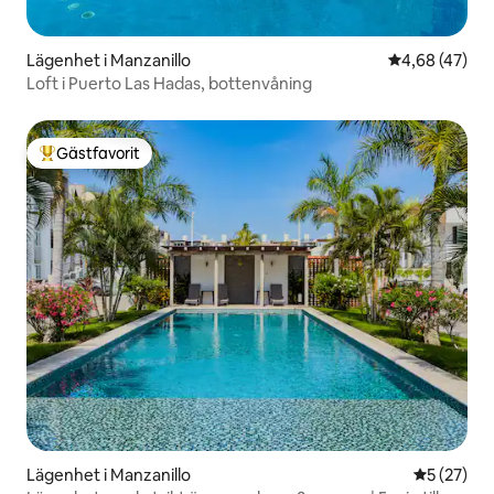
Lägenhet i Manzanillo
4,68 av 5 i g
4,68 (47)
Loft i Puerto Las Hadas, bottenvåning
Gästfavorit
Populär gästfavorit
Lägenhet i Manzanillo
5 av 5 i g
5 (27)