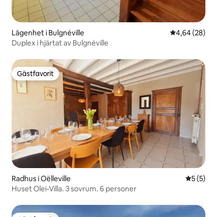
Lägenhet i Bulgnéville
4,64 av 5 i g
4,64 (28)
Duplex i hjärtat av Bulgnéville
Gästfavorit
Gästfavorit
Radhus i Oëlleville
5 av 5 i 
5 (5)
Huset Olei-Villa. 3 sovrum. 6 personer