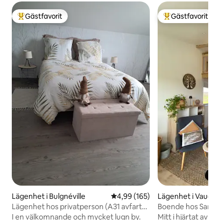
Gästfavorit
Gästfavorit
Populär gästfavorit
Populär gästfavor
Lägenhet i Bulgnéville
4,99 av 5 i genomsnittligt bety
4,99 (165)
Lägenhet i Vaudé
Lägenhet hos privatperson (A31 avfart
Boende hos Sandr
9)
I en välkomnande och mycket lugn by.
Mitt i hjärtat av C