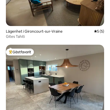
Lägenhet i Gironcourt-sur-Vraine
5 av 5 i 
5 (5)
Gites Tahiti
Gästfavorit
Populär gästfavorit