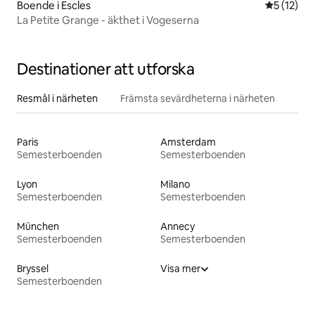
Boende i Escles
5 av 5 i g
5 (12)
La Petite Grange - äkthet i Vogeserna
Destinationer att utforska
Resmål i närheten
Främsta sevärdheterna i närheten
Paris
Amsterdam
Semesterboenden
Semesterboenden
Lyon
Milano
Semesterboenden
Semesterboenden
München
Annecy
Semesterboenden
Semesterboenden
Bryssel
Visa mer
Semesterboenden