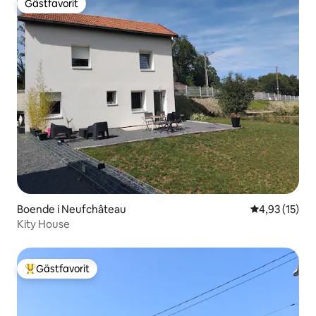
Gästfavorit
Gästfavorit
Boende i Neufchâteau
4,93 av 5 i g
4,93 (15)
Kity House
Gästfavorit
Populär gästfavorit