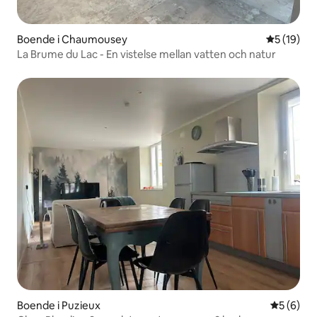
Boende i Chaumousey
5 av 5 i g
5 (19)
La Brume du Lac - En vistelse mellan vatten och natur
Boende i Puzieux
5 av 5 i 
5 (6)