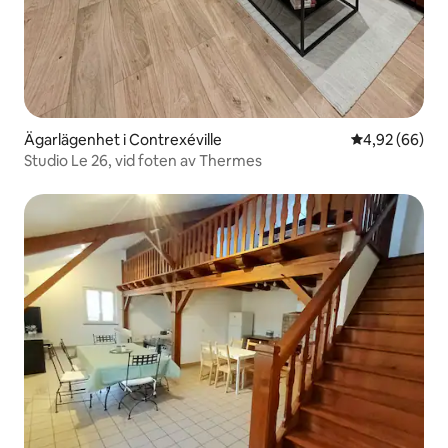
Ägarlägenhet i Contrexéville
4,92 av 5 i g
4,92 (66)
Studio Le 26, vid foten av Thermes