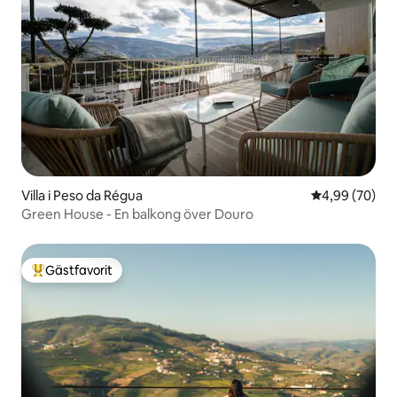
Villa i Peso da Régua
4,99 av 5 i g
4,99 (70)
Green House - En balkong över Douro
Gästfavorit
Populär gästfavorit