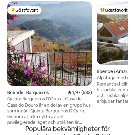
Gästfavorit
Gästfavorit
Populär gästfavorit
Populär gästfavor
Boende i Amarant
Alpstuga med ege
utsikt över floden
Romantiskt tillflyk
historiska centru
Boende i Barqueiros
4,97 av 5 i genomsnittligt bety
4,97 (583)
och rustika alpstu
Quinta Barqueiros D'Ouro – Casa do
erbjuder fantastis
Douro
Casa do Douro är en del av en grupp hus
och floden, en eg
som ingår i Quinta Barqueiros D'Ouro.
uppvärmd till 30 gr
Genom att dra nytta av det
badkar och en my
privilegierade läget och utsikten är
öppen spis för sva
Populära bekvämligheter för
gästen i ständig kontakt med floden och
perfekt för ett p
vingården. Det enskilda huset, duplex,