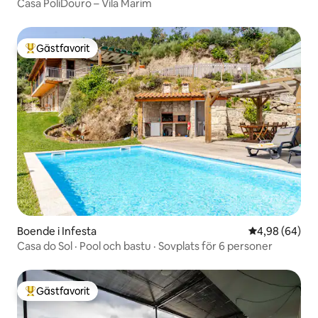
Casa PoliDouro – Vila Marim
Gästfavorit
Populär gästfavorit
Boende i Infesta
4,98 av 5 i g
4,98 (64)
Casa do Sol · Pool och bastu · Sovplats för 6 personer
Gästfavorit
Populär gästfavorit