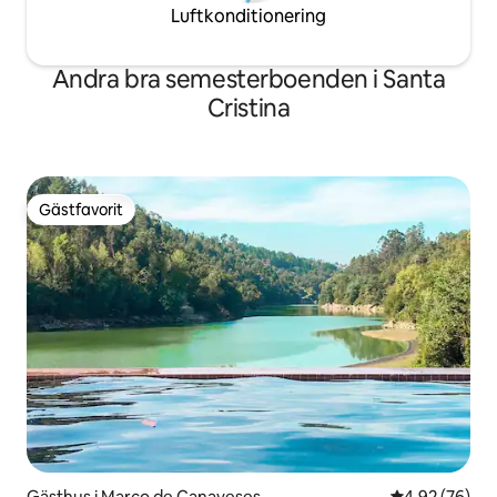
Luftkonditionering
Andra bra semesterboenden i Santa
Cristina
Gästfavorit
Gästfavorit
Gästhus i Marco de Canaveses
4,92 av 5 i g
4,92 (76)