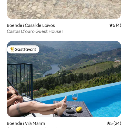
Boende i Casal de Loivos
5 av 5 i 
5 (4)
Castas D'ouro Guest House II
Gästfavorit
Populär gästfavorit
Boende i Vila Marim
5 av 5 i g
5 (24)