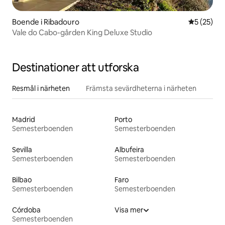
Boende i Ribadouro
5 av 5 i g
5 (25)
Vale do Cabo-gården King Deluxe Studio
Destinationer att utforska
Resmål i närheten
Främsta sevärdheterna i närheten
Madrid
Porto
Semesterboenden
Semesterboenden
Sevilla
Albufeira
Semesterboenden
Semesterboenden
Bilbao
Faro
Semesterboenden
Semesterboenden
Córdoba
Visa mer
Semesterboenden