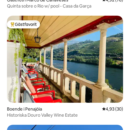
Quinta sobre o Rio w/ pool - Casa da Garça
Gästfavorit
Populär gästfavorit
Boende i Penajóia
4,93 av 5 i g
4,93 (30)
Historiska Douro Valley Wine Estate