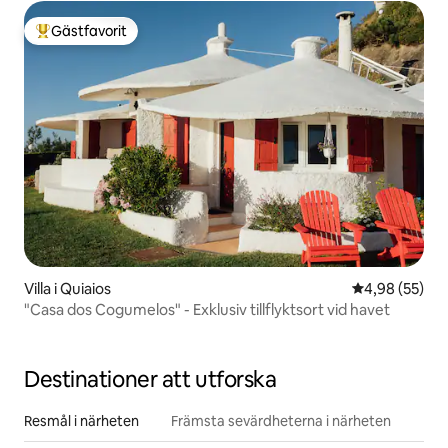
Gästfavorit
Populär gästfavorit
Villa i Quiaios
4,98 av 5 i g
4,98 (55)
"Casa dos Cogumelos" - Exklusiv tillflyktsort vid havet
Destinationer att utforska
Resmål i närheten
Främsta sevärdheterna i närheten