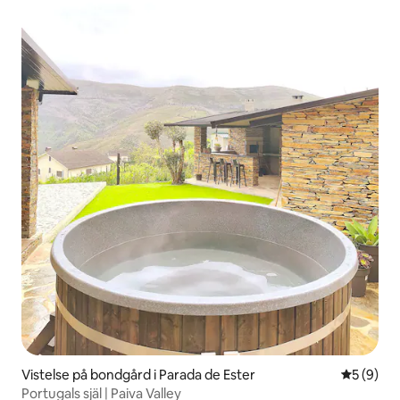
Vistelse på bondgård i Parada de Ester
5 av 5 i 
5 (9)
Portugals själ | Paiva Valley