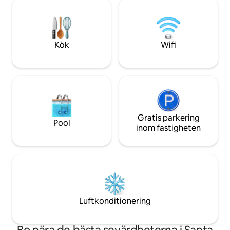
kollektivtrafik eller parkera din bil, och
skillnaden."
anlända från var som helst för att njuta
av det mesta av staden och allt det
erbjuder.
Kök
Wifi
Gratis parkering
Pool
inom fastigheten
Luftkonditionering