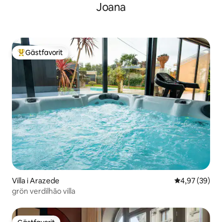
Joana
Gästfavorit
Populär gästfavorit
Villa i Arazede
4,97 av 5 i g
4,97 (39)
grön verdilhão villa