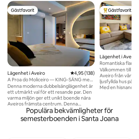
Gästfavorit
Gästfavorit
Gästfavorit
Populär gästfavor
Lägenhet i Aveiro
Romantiska flamin
över kanalen
Välkommen till Fla
Lägenhet i Aveiro
4,95 av 5 i genomsnittligt bet
4,95 (138)
Aveiro från vårt fr
A Proa do Moliceiro — KING-SÄNG med
ljusfyllda hus på s
väggspegel
Denna moderna dubbelsänglägenhet är
Med en hisnande u
ett utmärkt val för ett resande par. Den
som ramar in dina 
varma miljön ger ett unikt boende nära
unika boende mitt
Aveiros främsta centrum. Denna
oförglömliga resa g
Populära bekvämligheter för
lägenhet är en del av en utomordentligt
bästa möjliga läget
exklusiv och helt ny byggnad nära
Aveiro." “Att öppna fönstren och se
semesterboenden i Santa Joana
tågstationen, busshållplatser,
kanalen känns magiskt.” ”Vi
köpcentrum och gratis parkeringszoner.
som lokalinvånare, 
Du kan enkelt handla livsmedel, använda
”Oklanderligt rent” "Värden gör he