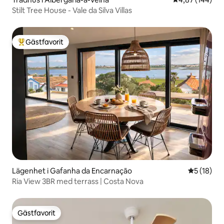
Stilt Tree House - Vale da Silva Villas
Gästfavorit
Populär gästfavorit
Lägenhet i Gafanha da Encarnação
5 av 5 i g
5 (18)
Ria View 3BR med terrass | Costa Nova
Gästfavorit
Gästfavorit