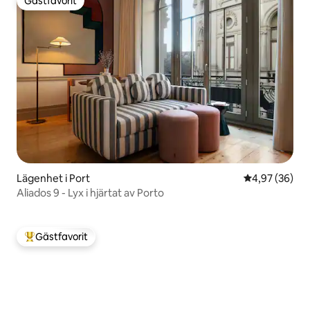
Gästfavorit
Gästfavorit
Lägenhet i Port
4,97 av 5 i g
4,97 (36)
Aliados 9 - Lyx i hjärtat av Porto
Gästfavorit
Populär gästfavorit