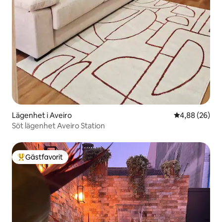
Lägenhet i Aveiro
4,88 av 5 i g
4,88 (26)
Söt lägenhet Aveiro Station
Gästfavorit
Populär gästfavorit