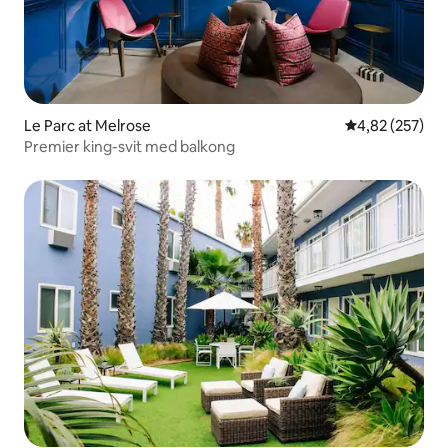
Le Parc at Melrose
4,82 av 5 i ge
4,82 (257)
Premier king-svit med balkong