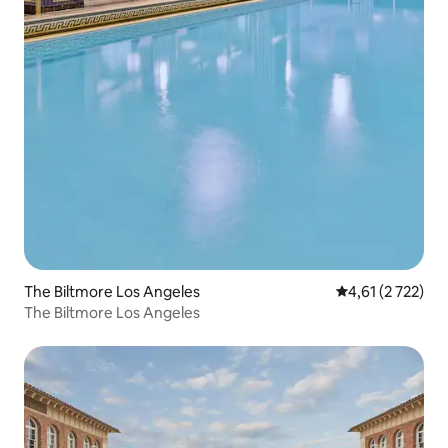
The Biltmore Los Angeles
4,61 av 5 i gen
4,61 (2 722)
The Biltmore Los Angeles