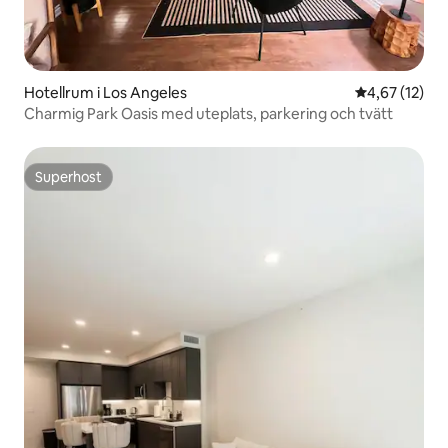
Hotellrum i Los Angeles
4,67 av 5 i g
4,67 (12)
Charmig Park Oasis med uteplats, parkering och tvätt
Superhost
Superhost