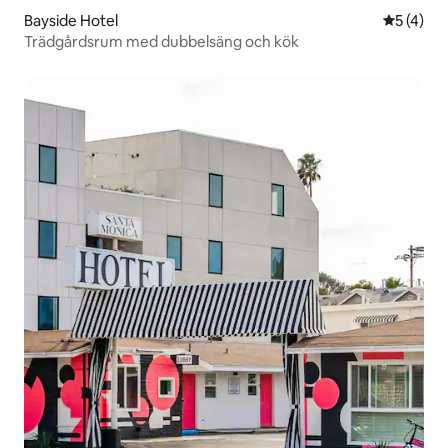
Bayside Hotel
5 av 5 i 
5 (4)
Trädgårdsrum med dubbelsäng och kök