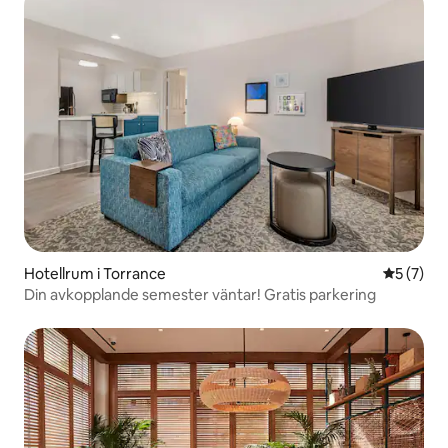
Hotellrum i Torrance
5 av 5 i 
5 (7)
Din avkopplande semester väntar! Gratis parkering