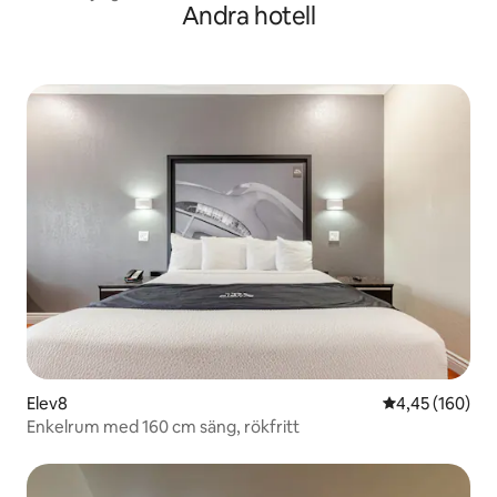
Andra hotell
Elev8
4,45 av 5 i ge
4,45 (160)
Enkelrum med 160 cm säng, rökfritt