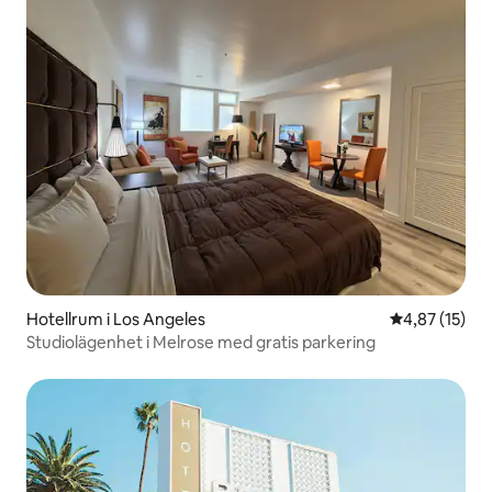
Hotellrum i Los Angeles
4,87 av 5 i g
4,87 (15)
Studiolägenhet i Melrose med gratis parkering