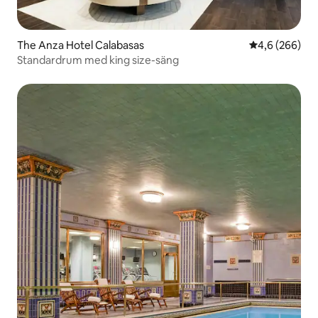
The Anza Hotel Calabasas
4,6 av 5 i ge
4,6 (266)
Standardrum med king size-säng