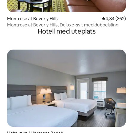
Montrose at Beverly Hills
4,84 av 5 i ge
4,84 (362)
Montrose at Beverly Hills, Deluxe-svit med dubbelsäng
Hotell med uteplats