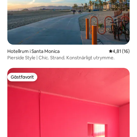
Hotellrum i Santa Monica
4,81 av 5 i g
4,81 (16)
Pierside Style | Chic. Strand. Konstnärligt utrymme.
Gästfavorit
Gästfavorit