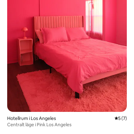
Hotellrum i Los Angeles
5 av 5 i 
5 (7)
Centralt läge i Pink Los Angeles