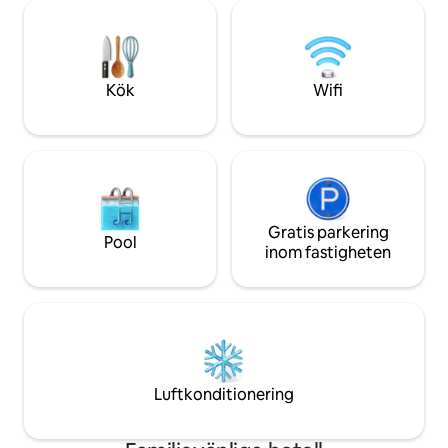
dubbelsäng, en garderob eller en liten
fridfulla nätter i e
byrå, platt-TV med kabel-TV och gratis
södra Kalifornien
wifi! Vi ligger i El Segundo, en kort 10
elegans. Utforska
minuters promenad till stranden, två
Angeles kustområ
kvarter från Main St. eller bara 10
kaliforniska tillflyk
Kök
Wifi
minuter från LAX flygplats
Gratis parkering
Pool
inom fastigheten
Luftkonditionering