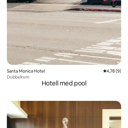
Santa Monica Hotel
4,78 av 5 i 
4,78 (9)
Dubbelrum
Hotell med pool