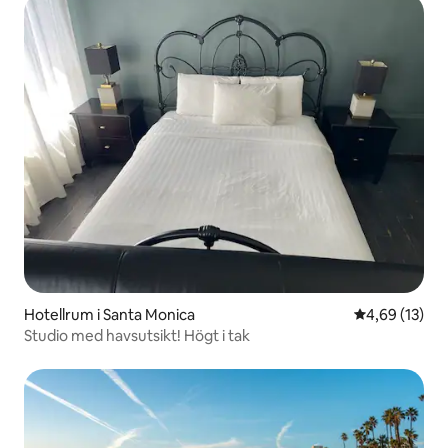
Hotellrum i Santa Monica
4,69 av 5 i g
4,69 (13)
Studio med havsutsikt! Högt i tak