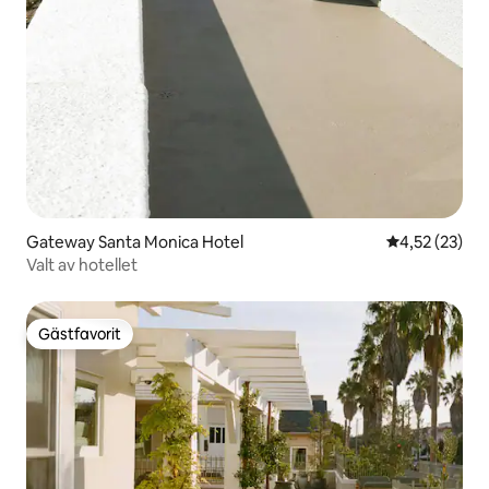
Gateway Santa Monica Hotel
4,52 av 5 i g
4,52 (23)
Valt av hotellet
Gästfavorit
Gästfavorit