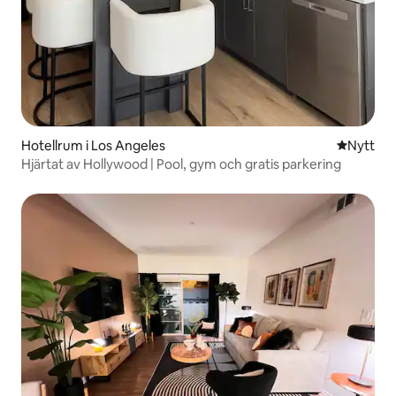
Hotellrum i Los Angeles
Nytt ställ
Nytt
Hjärtat av Hollywood | Pool, gym och gratis parkering