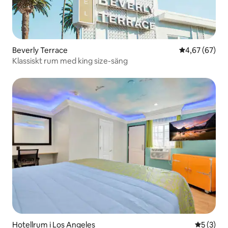
Beverly Terrace
4,67 av 5 i g
4,67 (67)
Klassiskt rum med king size-säng
Hotellrum i Los Angeles
5 av 5 i 
5 (3)