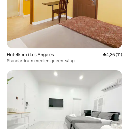
Hotellrum i Los Angeles
4,36 av 5 i 
4,36 (11)
Standardrum med en queen-säng