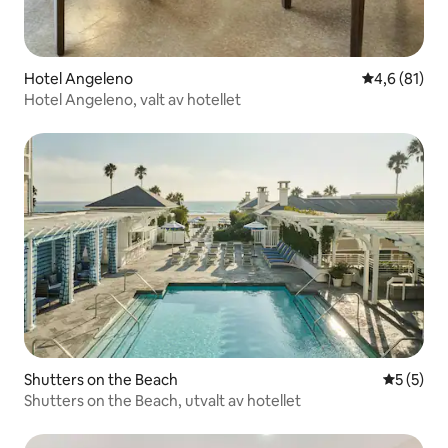
Hotel Angeleno
4,6 av 5 i g
4,6 (81)
Hotel Angeleno, valt av hotellet
Shutters on the Beach
5 av 5 i 
5 (5)
Shutters on the Beach, utvalt av hotellet