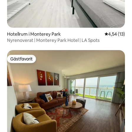
Hotellrum i Monterey Park
4,54 av 5 i g
4,54 (13)
Nyrenoverat | Monterey Park Hotel | LA Spots
Gästfavorit
Gästfavorit