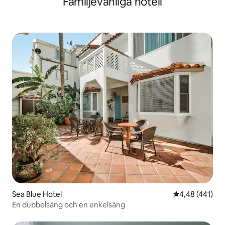
Familjevänliga hotell
Sea Blue Hotel
4,48 av 5 i ge
4,48 (441)
En dubbelsäng och en enkelsäng