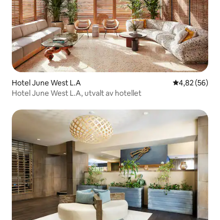
Hotel June West L.A
4,82 av 5 i g
4,82 (56)
Hotel June West L.A, utvalt av hotellet