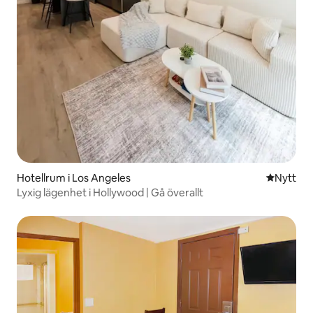
Hotellrum i Los Angeles
Nytt ställ
Nytt
Lyxig lägenhet i Hollywood | Gå överallt