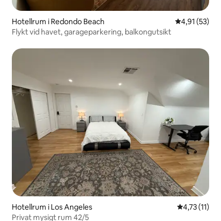
Hotellrum i Redondo Beach
4,91 av 5 i g
4,91 (53)
Flykt vid havet, garageparkering, balkongutsikt
Hotellrum i Los Angeles
4,73 av 5 i 
4,73 (11)
Privat mysigt rum 42/5