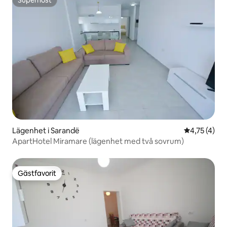
Superhost
Lägenhet i Sarandë
4,75 av 5 i
4,75 (4)
ApartHotel Miramare (lägenhet med två sovrum)
Gästfavorit
Gästfavorit