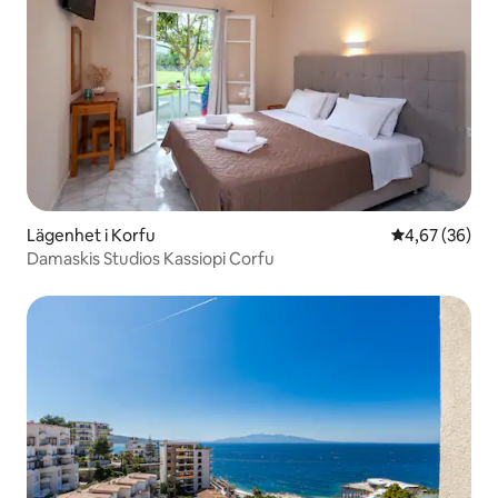
Lägenhet i Korfu
4,67 av 5 i g
4,67 (36)
Damaskis Studios Kassiopi Corfu