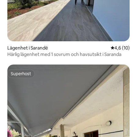
Lägenhet i Sarandë
4,6 av 5 i g
4,6 (10)
Härlig lägenhet med 1 sovrum och havsutsikt i Saranda
Superhost
Superhost