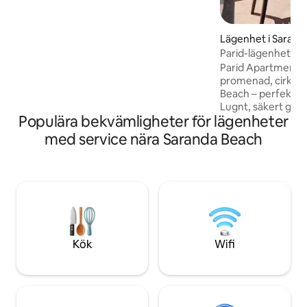
omgivande bergen. Du kan hitta
stormarknader precis runt
hörnet.Stadens centrum ligger en kort 5
Lägenhet i Sarand
minuters bilresa med massor av barer,
Parid-lägenheter
klubbar och restauranger. De vackra och
Parid Apartments l
inte att missa stränder i Ksamil ligger en
promenad, cirka 4
kort 8 minuters bilresa bort.
Beach – perfekt för 
Lugnt, säkert gra
Populära bekvämligheter för lägenheter
kaféer och markna
promenad till stra
med service nära Saranda Beach
balkong, en sittgru
fullt utrustat kök
och ett eget bad
och en hårtork. Sn
för distansarbete 
parkeringsplatser. Kan tillhandahålla e
bil att hyra för en
Kök
Wifi