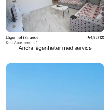
Lägenhet i Sarandë
4,92 av 5 i g
4,92 (12)
Koci Apartament 1
Andra lägenheter med service