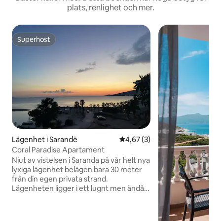
plats, renlighet och mer.
Superhost
Superhost
Lägenhet i Sarandë
4,67 av 5 i genomsnittligt b
4,67 (3)
Coral Paradise Apartament
Njut av vistelsen i Saranda på vår helt nya
lyxiga lägenhet belägen bara 30 meter
från din egen privata strand.
Lägenheten ligger i ett lugnt men ändå
nära det centrala området, är nyinredda
med modern inredning och inkluderar
en balkong med utsikt över de