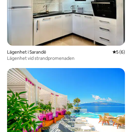
Lägenhet i Sarandë
5 av 5 i 
5 (6)
Lägenhet vid strandpromenaden