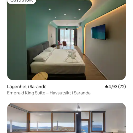
Gästfavorit
Lägenhet i Sarandë
4,93 av 5 i g
4,93 (72)
Emerald King Suite – Havsutsikt i Saranda