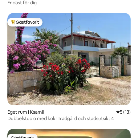
Endast för dig
Gästfavorit
Populär gästfavorit
Eget rum i Ksamil
5 av 5 i g
5 (13)
Dubbelstudio med kök! Trädgård och stadsutsikt 4
Gästfavorit