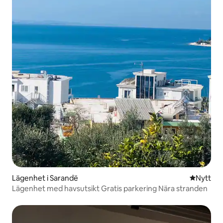
Lägenhet i Sarandë
Nytt ställ
Nytt
Lägenhet med havsutsikt Gratis parkering Nära stranden