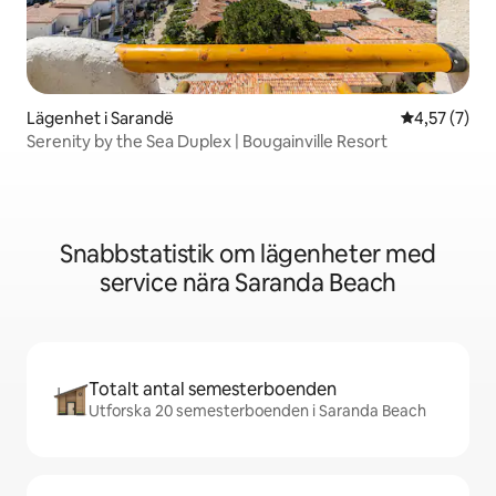
Lägenhet i Sarandë
4,57 av 5 i 
4,57 (7)
Serenity by the Sea Duplex | Bougainville Resort
Snabbstatistik om lägenheter med
service nära Saranda Beach
Totalt antal semesterboenden
Utforska 20 semesterboenden i Saranda Beach