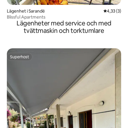
Lägenhet i Sarandë
4,33 av 5 i 
4,33 (3)
Blissful Apartments
Lägenheter med service och med
tvättmaskin och torktumlare
Superhost
Superhost