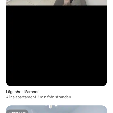
Lägenhet i Sarandë
Alina apartament 3 min från stranden
Superhost