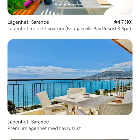
Lägenhet i Sarandë
4,7 av 5 i 
4,7 (10)
Lägenhet med ett sovrum (Bougainville Bay Resort & Spa)
Lägenhet i Sarandë
Premiumlägenhet med havsutsikt