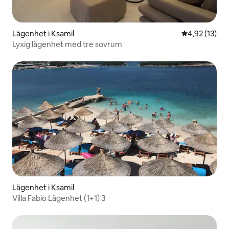
Lägenhet i Ksamil
4,92 av 5 i g
4,92 (13)
Lyxig lägenhet med tre sovrum
Lägenhet i Ksamil
Villa Fabio Lägenhet (1+1) 3