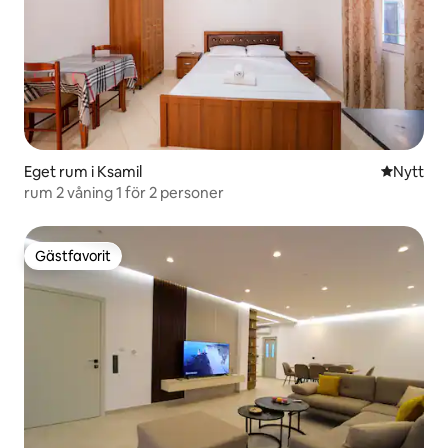
Eget rum i Ksamil
Nytt ställ
Nytt
rum 2 våning 1 för 2 personer
Gästfavorit
Gästfavorit