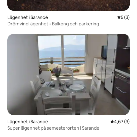
Lägenhet i Sarandë
5 av 5 i 
5 (3)
Drömvind lägenhet • Balkong och parkering
Lägenhet i Sarandë
4,67 av 5 i 
4,67 (3)
Super lägenhet på semesterorten i Sarande