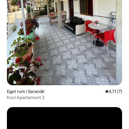
Eget rum i Sarandë
4,71 av 5 i
4,71 (7)
Koci Apartament 2