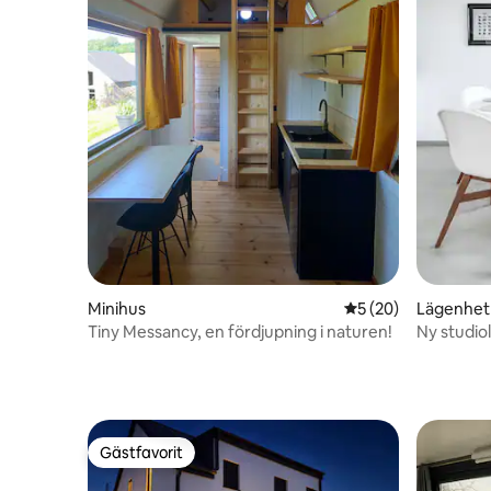
Minihus
5 av 5 i genomsnit
5 (20)
Lägenhet
Tiny Messancy, en fördjupning i naturen!
Ny studiol
Gästfavorit
Gästfavorit