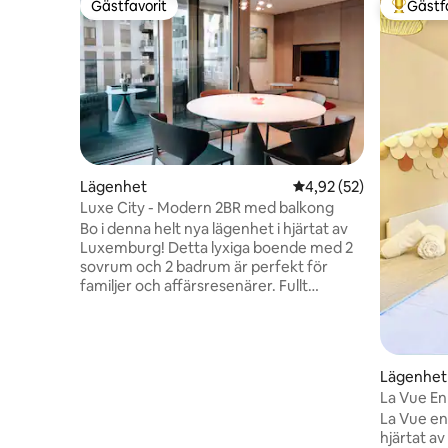
Gästfavorit
Gästf
Gästfavorit
Populär 
Lägenhet
4,92 av 5 i genomsnit
4,92 (52)
Luxe City - Modern 2BR med balkong
Bo i denna helt nya lägenhet i hjärtat av
Luxemburg! Detta lyxiga boende med 2
sovrum och 2 badrum är perfekt för
familjer och affärsresenärer. Fullt
utrustad med exklusiva bekvämligheter,
inklusive tvättmaskin, torktumlare och 2
smarta TV-apparater. Njut av en
fantastisk balkong med utsikt över
Lägenhet
staden, ljudisolerade fönster med
La Vue En
trippelglas, förstklassiga möbler och
och lugn
La Vue en
lyxiga sängkläder förbäddat linne för
hjärtat av
ultimat komfort. Några steg från butiker,