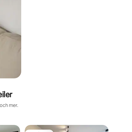
iler
 och mer.
Vindsvån