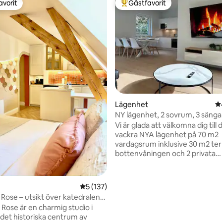
avorit
Gästfavorit
gästfavorit
Populär gästfavorit
tligt betyg, 52 omdömen
Lägenhet
4
NY lägenhet, 2 sovrum, 3 sängar
personer
Vi är glada att välkomna dig till
vackra NYA lägenhet på 70 m2
vardagsrum inklusive 30 m2 ter
bottenvåningen och 2 privata
parkeringsplatser. Det finns 2 sovrum, 3
queen-sängar, 3 smarta TV-app
upp till 6 personer. Det gröna rummet är
5 av 5 i genomsnittligt betyg, 137 omdöm
5 (137)
utrustat med en elektrisk säng
 Rose – utsikt över katedralen
x 200 cm. Det blå rummet har att välja
 Rose är en charmig studio i
mellan: 2 elektriska enkelsänga
 det historiska centrum av
cm eller en stor dubbelsäng på