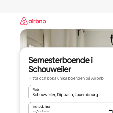
Hoppa
till
innehåll
Semesterboende i
Schouweiler
Hitta och boka unika boenden på Airbnb
Plats
När resultaten är tillgängliga kan du navigera me
Incheckning