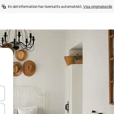
En del information har översatts automatiskt. 
Visa originalspråk
d upp- och nedåtpilarna eller utforska genom att trycka eller svepa.