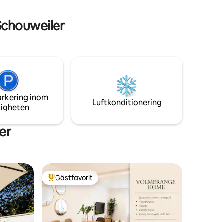
rad 160
badrum med dusch • Tvättmaskin och
offa.
torktumlare
Schouweiler
arkering inom
Luftkonditionering
tigheten
er
Gästfavorit
Populär gästfavorit