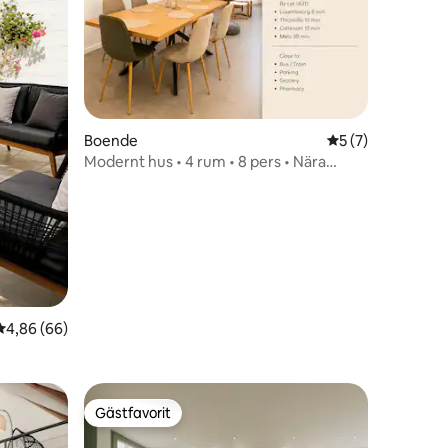
Boende
5 av 5 i genomsni
5 (7)
Modernt hus • 4 rum • 8 pers • Nära
Luxemburg
en
4,86 av 5 i genomsnittligt betyg, 66 omdömen
4,86 (66)
Gästfavorit
Gästfavorit