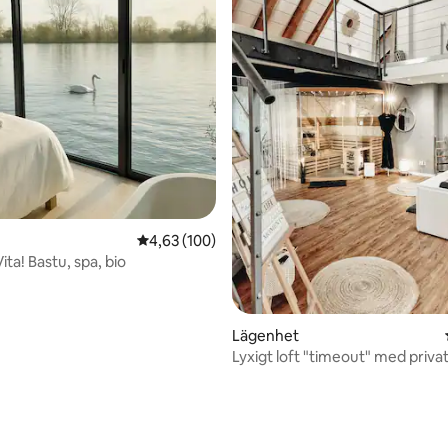
tligt betyg, 33 omdömen
4,63 av 5 i genomsnittligt betyg, 100 omdöm
4,63 (100)
ita! Bastu, spa, bio
Lägenhet
Lyxigt loft "timeout" med priva
Trier