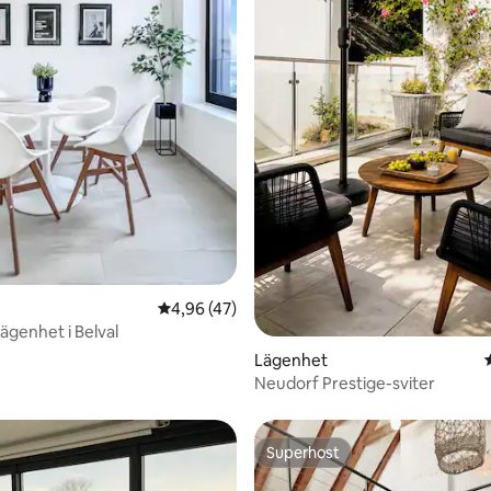
tligt betyg, 20 omdömen
4,96 av 5 i genomsnittligt betyg, 47 omdöm
4,96 (47)
ägenhet i Belval
Lägenhet
Neudorf Prestige-sviter
Superhost
Superhost