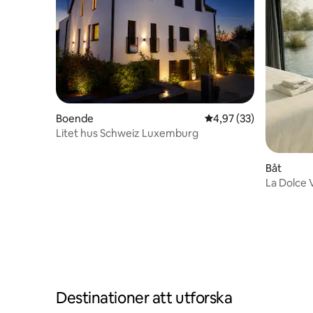
Boende
4,97 av 5 i genomsnit
4,97 (33)
Litet hus Schweiz Luxemburg
Båt
La Dolce V
Destinationer att utforska