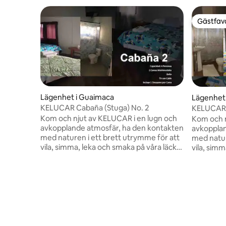
Gästfavo
Gästfavo
Lägenhet i Guaimaca
Lägenhet
KELUCAR Cabaña (Stuga) No. 2
KELUCAR C
Kom och njut av KELUCAR i en lugn och
Kom och n
avkopplande atmosfär, ha den kontakten
avkopplan
med naturen i ett brett utrymme för att
med natur
vila, simma, leka och smaka på våra läckra
vila, simm
100% honduranska rätter. Dela
100% hond
oförglömliga stunder med din partner,
oförglöml
vänner och familj. Vi har pool för vuxna
dina vänne
och barn, vardagsrum för evenemang,
pool för 
stugor för tvätt, utrymme för att göra
eveneman
lägereldar eller en grill under stjärnorna,
utrymme fö
fotbollsplan, fotbollsplan, basketlekplats,
stjärnorna
basket, spel och studsmatta för barn.
basketpla