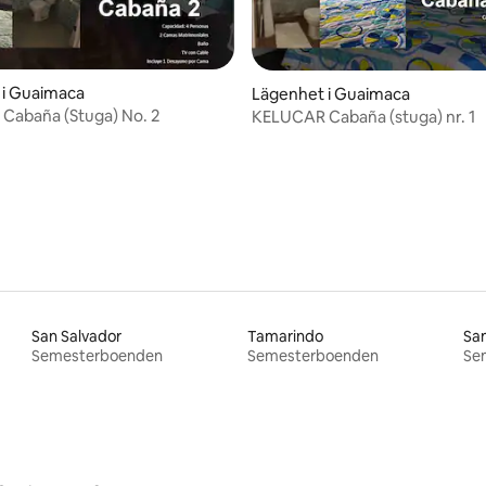
 i Guaimaca
Lägenhet i Guaimaca
Cabaña (Stuga) No. 2
KELUCAR Cabaña (stuga) nr. 1
San Salvador
Tamarindo
San
Semesterboenden
Semesterboenden
Se