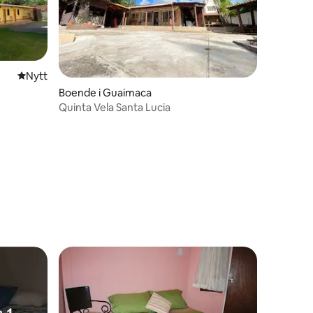
Nytt ställe att bo på
Nytt
Boende i Guaimaca
Quinta Vela Santa Lucia