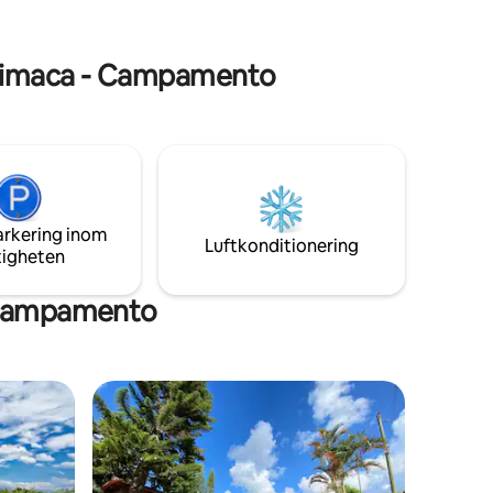
om kostnaden för vistelsen.
uaimaca - Campamento
arkering inom
Luftkonditionering
tigheten
 Campamento