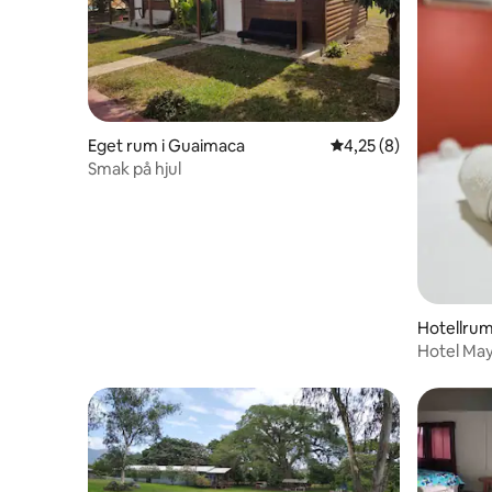
Eget rum i Guaimaca
4,25 av 5 i genomsni
4,25 (8)
Smak på hjul
Hotellrum
Hotel May