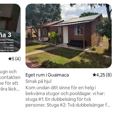
Boende i
Tinas stu
Ta med he
ställe me
promenad
en närli
luta dig 
stunden. 
per perso
en
5 av 5 i genomsnittligt betyg, 4 omdömen
5 (4)
detta pri
prissatt 
lugn och
Eget rum i Guaimaca
4,25 av 5 i genomsni
4,25 (8)
 kontakten
Smak på hjul
e för att
Kom undan ditt sinne för en helg i
våra läckra
bekväma stugor och pooldagar. vi har:
stuga #1: En dubbelsäng för två
artner,
personer. Stuga #2: Två dubbelsängar för
har en
fyra personer. Rum #3: En dubbelsäng
för två personer Rum #4: En dubbelsäng
yra,
för två personer Om endast gästen är en
nder
person, vänligen skicka mig ett
meddelande eftersom vi kan förhandla
atta för