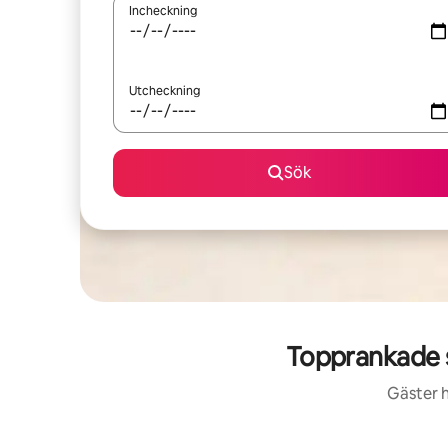
Incheckning
Utcheckning
Sök
Topprankade 
Gäster h