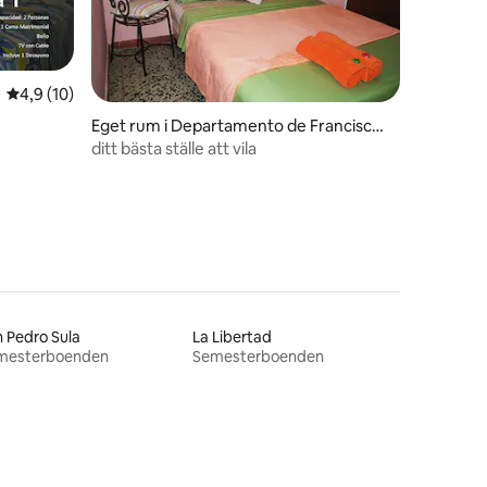
4,9 av 5 i genomsnittligt betyg, 10 omdömen
4,9 (10)
Eget rum i Departamento de Francisco
Morazán
ditt bästa ställe att vila
 Pedro Sula
La Libertad
mesterboenden
Semesterboenden