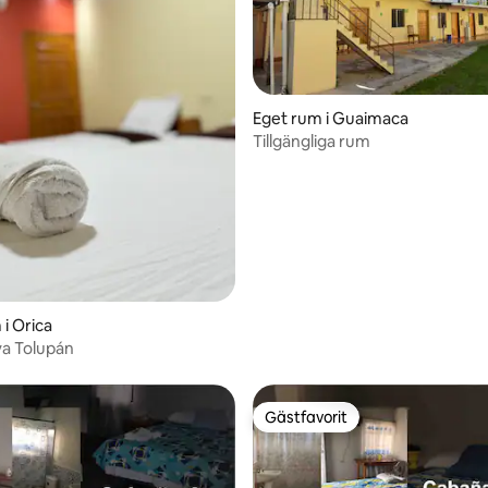
Eget rum i Guaimaca
Tillgängliga rum
ttligt betyg, 8 omdömen
 i Orica
a Tolupán
Gästfavorit
Gästfavorit