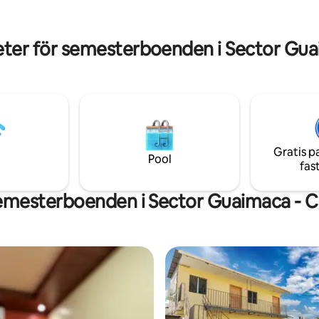
barn.
eter för semesterboenden i Sector G
Gratis p
Pool
fas
semesterboenden i Sector Guaimaca -