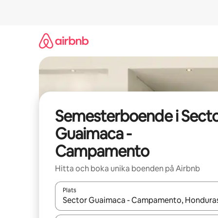
Hoppa
till
innehåll
Semesterboende i Sect
Guaimaca -
Campamento
Hitta och boka unika boenden på Airbnb
Plats
När resultaten är tillgängliga kan du navigera me