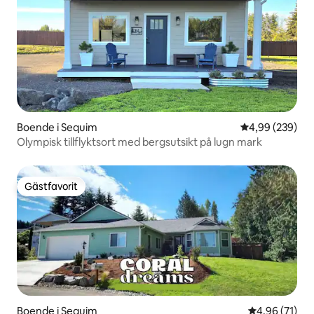
Boende i Sequim
4,99 av 5 i ge
4,99 (239)
Olympisk tillflyktsort med bergsutsikt på lugn mark
Gästfavorit
Gästfavorit
Boende i Sequim
4,96 av 5 i g
4,96 (71)