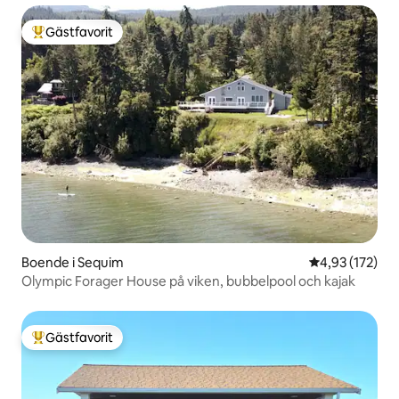
Gästfavorit
Populär gästfavorit
Boende i Sequim
4,93 av 5 i ge
4,93 (172)
Olympic Forager House på viken, bubbelpool och kajak
Gästfavorit
Populär gästfavorit