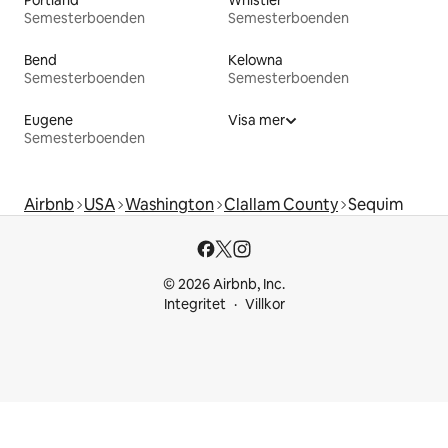
Portland
Whistler
Semesterboenden
Semesterboenden
Bend
Kelowna
Semesterboenden
Semesterboenden
Eugene
Visa mer
Semesterboenden
Airbnb
USA
Washington
Clallam County
Sequim
© 2026 Airbnb, Inc.
Integritet
Villkor