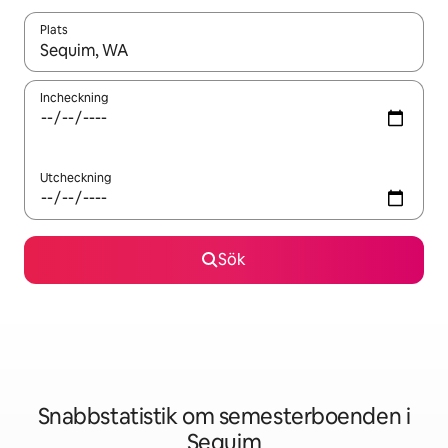
Plats
När resultaten är tillgängliga kan du navigera med upp- och ned
Incheckning
Utcheckning
Sök
Snabbstatistik om semesterboenden i
Sequim