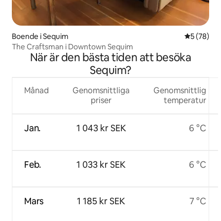
Boende i Sequim
5 av 5 i g
5 (78)
The Craftsman i Downtown Sequim
När är den bästa tiden att besöka
Sequim?
Månad
Genomsnittliga
Genomsnittlig
priser
temperatur
Jan.
1 043 kr SEK
6 °C
Feb.
1 033 kr SEK
6 °C
Mars
1 185 kr SEK
7 °C