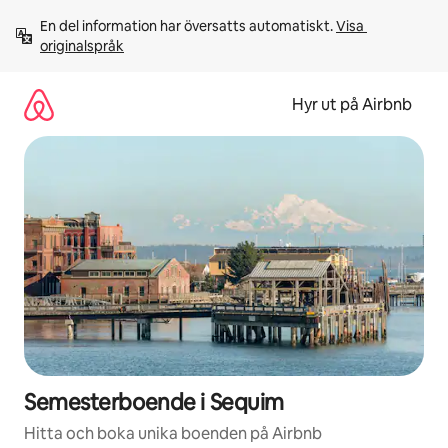
Hoppa
En del information har översatts automatiskt. 
Visa 
till
originalspråk
innehåll
Hyr ut på Airbnb
Semesterboende i Sequim
Hitta och boka unika boenden på Airbnb