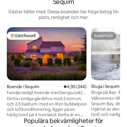
Sequim
Gäster håller med: Dessa boenden har höga betyg för
plats, renlighet och mer.
Gästfavorit
Superhost
Populär gästfavorit
Superhost
Stuga i Sequim
Boende i Sequim
4,95 av 5 i genomsnittligt bety
4,95 (244)
Stuga på Bay- Bea
Familjevänligt boende med bergsutsikt
och bubbelpool
Välkommen till Sti
Detta rymliga gårdshus med 3 sovrum
Sequim Bay, din lug
och 2,5 badrum, med en liten bubbelpool
i hjärtat av den 
och luftkonditionering, ligger på en
(sol!) och närligg
härlig tomt på 4 tunnland. Detta är en
Populära bekvämligheter för
Park. Din stuga li
bra tillflyktsort för familjer med barn.
Sequim Bay, erbjud
Skrivbord i varje sovrum och