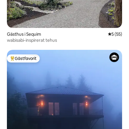
Gästhus i Sequim
5 av 5 i g
5 (55)
wabisabi-inspirerat tehus
Gästfavorit
Populär gästfavorit