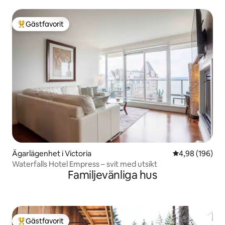
Gästfavorit
Populär gästfavorit
Ägarlägenhet i Victoria
4,98 av 5 i ge
4,98 (196)
Waterfalls Hotel Empress – svit med utsikt
Familjevänliga hus
Gästfavorit