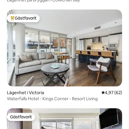
Gästfavorit
Populär gästfavorit
Lägenhet i Victoria
4,97 av 5 i g
4,97 (62)
Waterfalls Hotel - Kings Corner - Resort Living
Gästfavorit
Gästfavorit