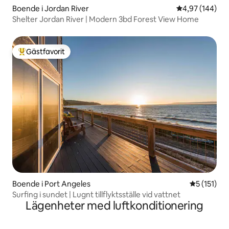
Boende i Jordan River
4,97 av 5 i ge
4,97 (144)
Shelter Jordan River | Modern 3bd Forest View Home
Gästfavorit
Populär gästfavorit
Boende i Port Angeles
5 av 5 i g
5 (151)
Surfing i sundet | Lugnt tillflyktsställe vid vattnet
Lägenheter med luftkonditionering