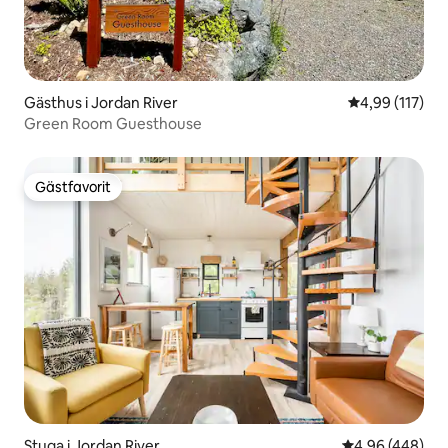
Gästhus i Jordan River
4,99 av 5 i ge
4,99 (117)
Green Room Guesthouse
Gästfavorit
Gästfavorit
Stuga i Jordan River
4,96 av 5 i ge
4,96 (448)