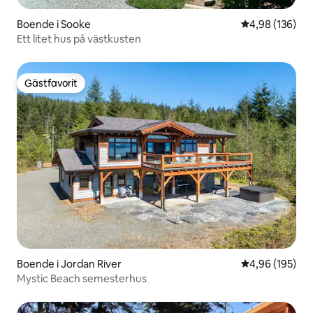
Boende i Sooke
4,98 av 5 i ge
4,98 (136)
Ett litet hus på västkusten
Gästfavorit
Gästfavorit
Boende i Jordan River
4,96 av 5 i ge
4,96 (195)
Mystic Beach semesterhus