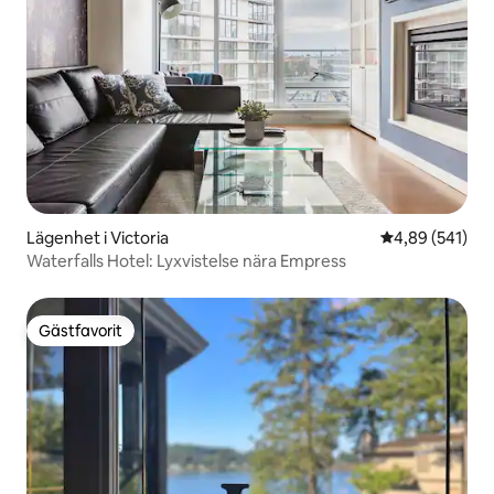
Lägenhet i Victoria
4,89 av 5 i ge
4,89 (541)
Waterfalls Hotel: Lyxvistelse nära Empress
Gästfavorit
Gästfavorit