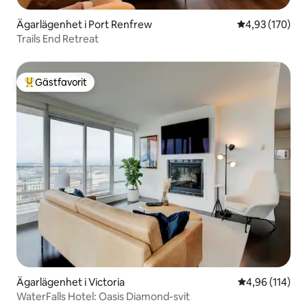
Ägarlägenhet i Port Renfrew
4,93 av 5 i ge
4,93 (170)
Trails End Retreat
Gästfavorit
Populär gästfavorit
Ägarlägenhet i Victoria
4,96 av 5 i ge
4,96 (114)
WaterFalls Hotel: Oasis Diamond-svit