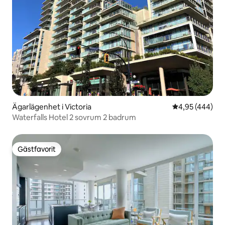
Ägarlägenhet i Victoria
4,95 av 5 i ge
4,95 (444)
Waterfalls Hotel 2 sovrum 2 badrum
Gästfavorit
Gästfavorit