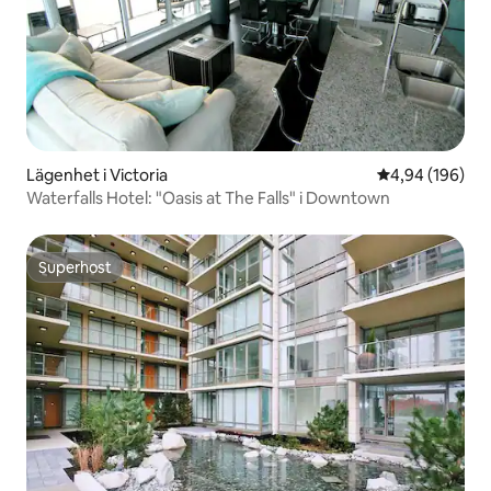
Lägenhet i Victoria
4,94 av 5 i ge
4,94 (196)
Waterfalls Hotel: "Oasis at The Falls" i Downtown
Superhost
Superhost