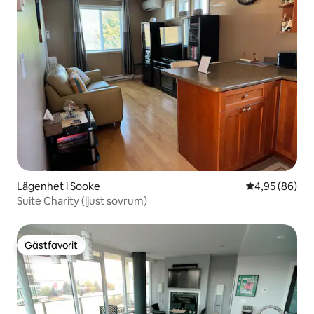
Lägenhet i Sooke
4,95 av 5 i g
4,95 (86)
Suite Charity (ljust sovrum)
Gästfavorit
Gästfavorit