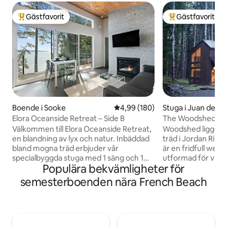
Gästfavorit
Gästfavorit
Populär gästfavorit
Populär gästfavor
Boende i Sooke
4,99 av 5 i genomsnittligt bety
4,99 (180)
Stuga i Juan de Fu
Elora Oceanside Retreat – Side B
The Woodshed
Välkommen till Elora Oceanside Retreat,
Woodshed ligger i
en blandning av lyx och natur. Inbäddad
träd i Jordan River
bland mogna träd erbjuder vår
är en fridfull well
specialbyggda stuga med 1 säng och 1
utformad för vila
Populära bekvämligheter för
badrum en privat fristad med fantastisk
Naturligt trä, rena 
utsikt över havet, träden och bergen.
fönster gör att du
semesterboenden nära French Beach
Njut av lugnet på din privata uteplats,
vid kusten. Koppla
slappna av i bubbelpoolen eller få tillgång
eller badtunna eft
till den otroligt privata stranden precis
närliggande stränd
utanför. Oavsett om du är en ivrig
natursköna vandri
vandrare, strandentusiast eller bara
minimalistiskt och