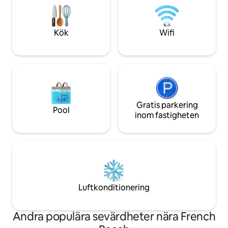
söker häpnadsväckande lycka, ger våra
skogens ljud och 
stugor en idealisk utgångspunkt för ditt
för att sakta ner, 
äventyr på västkusten!
komma i kontakt 
Kök
Wifi
Gratis parkering
Pool
inom fastigheten
Luftkonditionering
Andra populära sevärdheter nära French