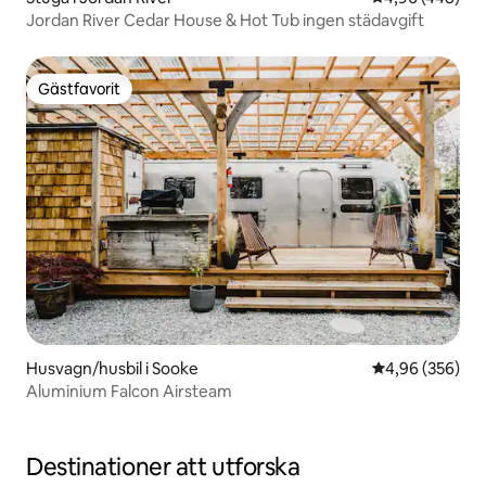
Jordan River Cedar House & Hot Tub ingen städavgift
Gästfavorit
Gästfavorit
Husvagn/husbil i Sooke
4,96 av 5 i ge
4,96 (356)
Aluminium Falcon Airsteam
Destinationer att utforska