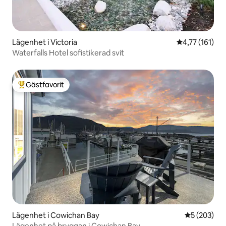
Lägenhet i Victoria
4,77 av 5 i g
4,77 (161)
Waterfalls Hotel sofistikerad svit
Gästfavorit
Populär gästfavorit
Lägenhet i Cowichan Bay
5 av 5 i ge
5 (203)
Lägenhet på bryggan i Cowichan Bay