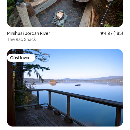
Minihus i Jordan River
4,97 av 5 i ge
4,97 (185)
The Rad Shack
Gästfavorit
Gästfavorit