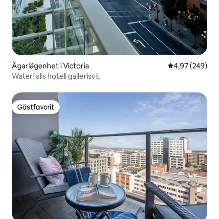
Ägarlägenhet i Victoria
4,97 av 5 i ge
4,97 (249)
Waterfalls hotell gallerisvit
Gästfavorit
Gästfavorit