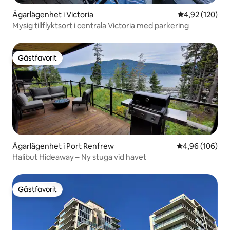
Ägarlägenhet i Victoria
4,92 av 5 i ge
4,92 (120)
Mysig tillflyktsort i centrala Victoria med parkering
Gästfavorit
Gästfavorit
Ägarlägenhet i Port Renfrew
4,96 av 5 i ge
4,96 (106)
Halibut Hideaway – Ny stuga vid havet
Gästfavorit
Gästfavorit