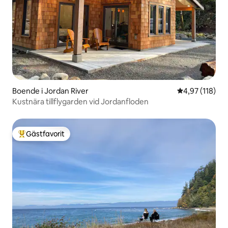
Boende i Jordan River
4,97 av 5 i ge
4,97 (118)
Kustnära tillflygarden vid Jordanfloden
Gästfavorit
Populär gästfavorit