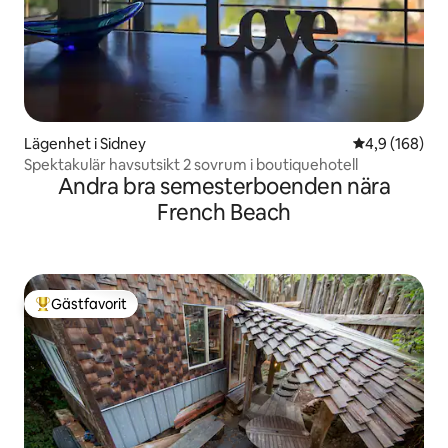
Lägenhet i Sidney
4,9 av 5 i ge
4,9 (168)
Spektakulär havsutsikt 2 sovrum i boutiquehotell
Andra bra semesterboenden nära
French Beach
Gästfavorit
Populär gästfavorit